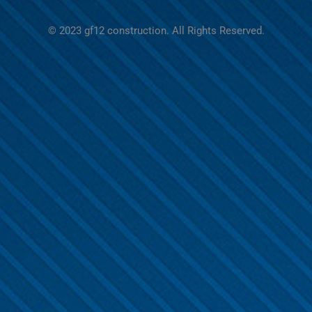
© 2023 gf12 construction. All Rights Reserved.