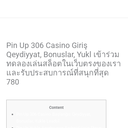
Skip
to
content
Pin Up 306 Casino Giriş
Qeydiyyat, Bonuslar, Yukl เข้าร่วม
ทดลองเล่นสล็อตในเว็บตรงของเรา
และรับประสบการณ์ที่สนุกที่สุด
780
/
Pin-up Casino Az-a Necə Iç Olmaq Olar - 113
/ By
admin
Content
Pin Up 306 Casino Başlanğıc Qeydiyyat,
Bonuslar, Yukle Leadol
Pin Up Yukle Azerbaycan Android üçün Pinup