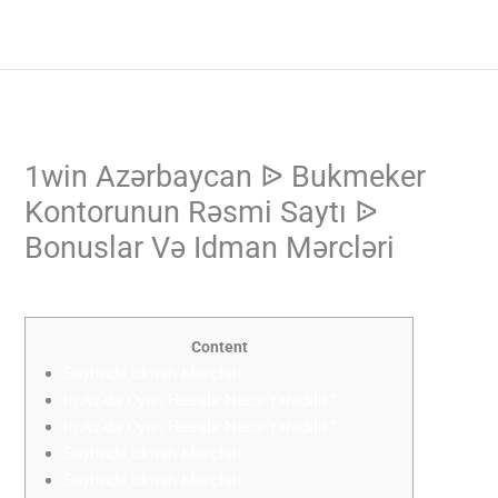
Skip
to
content
1win Azərbaycan ᐉ Bukmeker
Kontorunun Rəsmi Saytı ᐉ
Bonuslar Və Idman Mərcləri
/
- 575
/ By
admin
Content
Saytında Idman Mərcləri
In Az-da Oyun Hesabı Necə Yaradılır?
In Az-da Oyun Hesabı Necə Yaradılır?
Saytında Idman Mərcləri
Saytında Idman Mərcləri