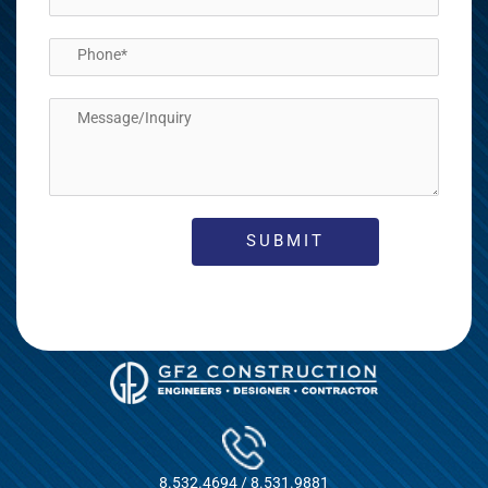
8.532.4694 / 8.531.9881