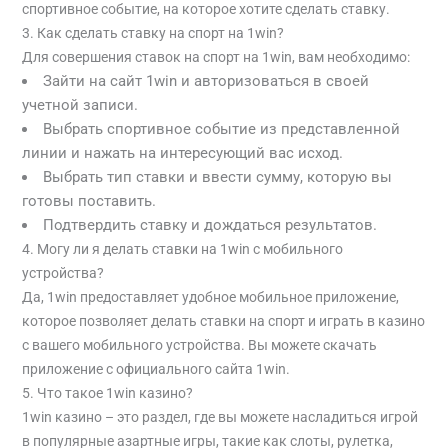
спортивное событие, на которое хотите сделать ставку.
3. Как сделать ставку на спорт на 1win?
Для совершения ставок на спорт на 1win, вам необходимо:
Зайти на сайт 1win и авторизоваться в своей
учетной записи.
Выбрать спортивное событие из представленной
линии и нажать на интересующий вас исход.
Выбрать тип ставки и ввести сумму, которую вы
готовы поставить.
Подтвердить ставку и дождаться результатов.
4. Могу ли я делать ставки на 1win с мобильного
устройства?
Да, 1win предоставляет удобное мобильное приложение,
которое позволяет делать ставки на спорт и играть в казино
с вашего мобильного устройства. Вы можете скачать
приложение с официального сайта 1win.
5. Что такое 1win казино?
1win казино – это раздел, где вы можете насладиться игрой
в популярные азартные игры, такие как слоты, рулетка,