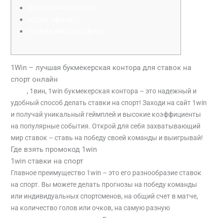
Электронная почта:
Адрес офиса:
График работы офиса:
1Win – лучшая букмекерская контора для ставок на
спорт онлайн
1win
, 1вин, 1win букмекерская контора – это надежный и
удобный способ делать ставки на спорт! Заходи на сайт 1win
и получай уникальный геймплей и высокие коэффициенты
на популярные события. Открой для себя захватывающий
мир ставок – ставь на победу своей команды и выигрывай!
Где взять промокод 1win
1win ставки на спорт
Главное преимущество 1win – это его разнообразие ставок
на спорт. Вы можете делать прогнозы на победу команды
или индивидуальных спортсменов, на общий счет в матче,
на количество голов или очков, на самую разную