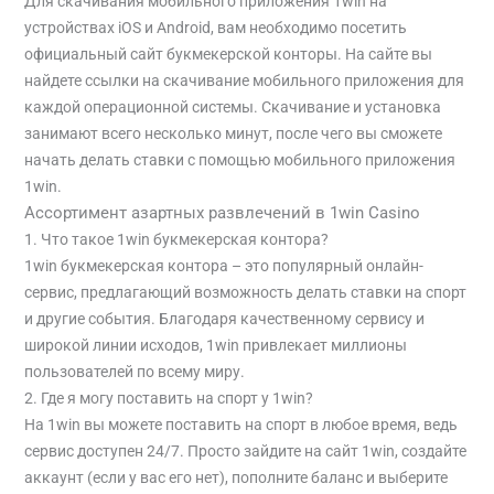
Для скачивания мобильного приложения 1win на
устройствах iOS и Android, вам необходимо посетить
официальный сайт букмекерской конторы. На сайте вы
найдете ссылки на скачивание мобильного приложения для
каждой операционной системы. Скачивание и установка
занимают всего несколько минут, после чего вы сможете
начать делать ставки с помощью мобильного приложения
1win.
Ассортимент азартных развлечений в 1win Casino
1. Что такое 1win букмекерская контора?
1win букмекерская контора – это популярный онлайн-
сервис, предлагающий возможность делать ставки на спорт
и другие события. Благодаря качественному сервису и
широкой линии исходов, 1win привлекает миллионы
пользователей по всему миру.
2. Где я могу поставить на спорт у 1win?
На 1win вы можете поставить на спорт в любое время, ведь
сервис доступен 24/7. Просто зайдите на сайт 1win, создайте
аккаунт (если у вас его нет), пополните баланс и выберите