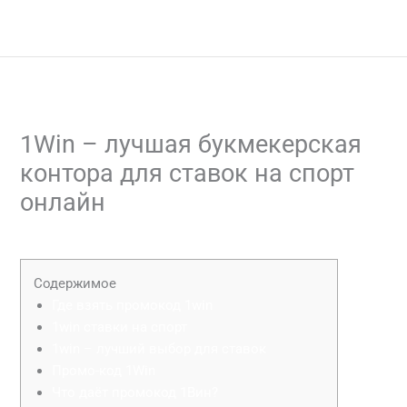
Skip
to
content
1Win – лучшая букмекерская
контора для ставок на спорт
онлайн
/
Uncategorized
/ By
admin
Содержимое
Где взять промокод 1win
1win ставки на спорт
1win – лучший выбор для ставок
Промо-код 1Win
Что даёт промокод 1Вин?