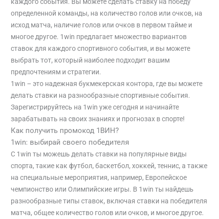
каждого события. Вы можете сделать ставку на победу
определенной команды, на количество голов или очков, на
исход матча, наличие голов или очков в первом тайме и
многое другое. 1win предлагает множество вариантов
ставок для каждого спортивного события, и вы можете
выбрать тот, который наиболее подходит вашим
предпочтениям и стратегии.
1win – это надежная букмекерская контора, где вы можете
делать ставки на разнообразные спортивные события.
Зарегистрируйтесь на 1win уже сегодня и начинайте
зарабатывать на своих знаниях и прогнозах в спорте!
Как получить промокод 1ВИН?
1win: выбирай своего победителя
С 1win ты можешь делать ставки на популярные виды
спорта, такие как футбол, баскетбол, хоккей, теннис, а также
на специальные мероприятия, например, Европейское
чемпионство или Олимпийские игры. В 1win ты найдешь
разнообразные типы ставок, включая ставки на победителя
матча, общее количество голов или очков, и многое другое.