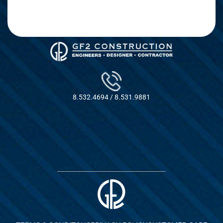
8.532.4694 / 8.531.9881