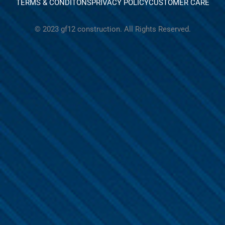
TERMS & CONDITONS
PRIVACY POLICY
CUSTOMER CARE
© 2023 gf12 construction. All Rights Reserved.