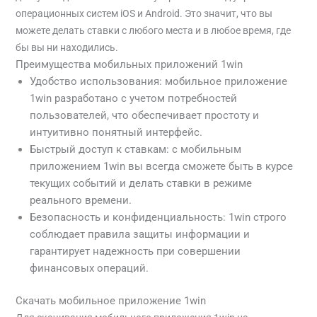
операционных систем iOS и Android. Это значит, что вы
можете делать ставки с любого места и в любое время, где
бы вы ни находились.
Преимущества мобильных приложений 1win
Удобство использования: мобильное приложение
1win разработано с учетом потребностей
пользователей, что обеспечивает простоту и
интуитивно понятный интерфейс.
Быстрый доступ к ставкам: с мобильным
приложением 1win вы всегда сможете быть в курсе
текущих событий и делать ставки в режиме
реального времени.
Безопасность и конфиденциальность: 1win строго
соблюдает правила защиты информации и
гарантирует надежность при совершении
финансовых операций.
Скачать мобильное приложение 1win