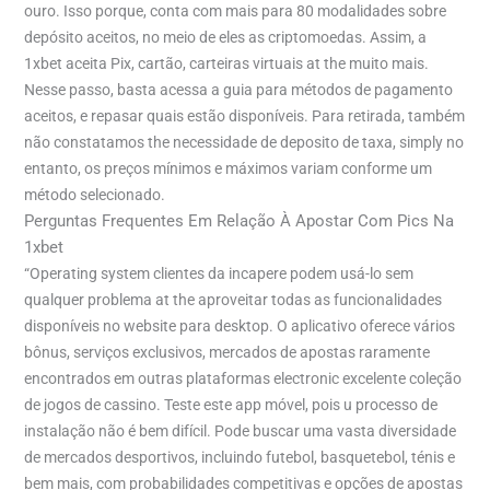
ouro. Isso porque, conta com mais para 80 modalidades sobre
depósito aceitos, no meio de eles as criptomoedas. Assim, a
1xbet aceita Pix, cartão, carteiras virtuais at the muito mais.
Nesse passo, basta acessa a guia para métodos de pagamento
aceitos, e repasar quais estão disponíveis. Para retirada, também
não constatamos the necessidade de deposito de taxa, simply no
entanto, os preços mínimos e máximos variam conforme um
método selecionado.
Perguntas Frequentes Em Relação À Apostar Com Pics Na
1xbet
“Operating system clientes da incapere podem usá-lo sem
qualquer problema at the aproveitar todas as funcionalidades
disponíveis no website para desktop. O aplicativo oferece vários
bônus, serviços exclusivos, mercados de apostas raramente
encontrados em outras plataformas electronic excelente coleção
de jogos de cassino. Teste este app móvel, pois u processo de
instalação não é bem difícil. Pode buscar uma vasta diversidade
de mercados desportivos, incluindo futebol, basquetebol, ténis e
bem mais, com probabilidades competitivas e opções de apostas