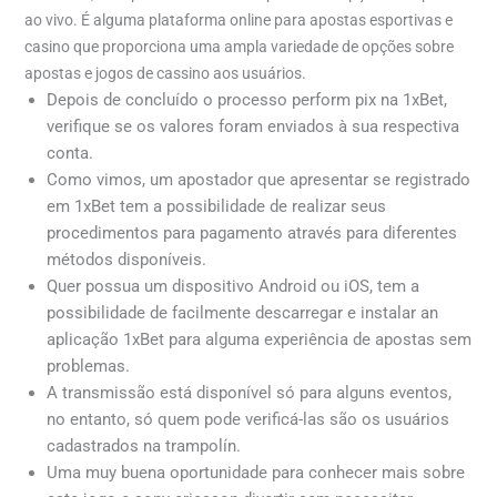
ao vivo. É alguma plataforma online para apostas esportivas e
casino que proporciona uma ampla variedade de opções sobre
apostas e jogos de cassino aos usuários.
Depois de concluído o processo perform pix na 1xBet,
verifique se os valores foram enviados à sua respectiva
conta.
Como vimos, um apostador que apresentar se registrado
em 1xBet tem a possibilidade de realizar seus
procedimentos para pagamento através para diferentes
métodos disponíveis.
Quer possua um dispositivo Android ou iOS, tem a
possibilidade de facilmente descarregar e instalar an
aplicação 1xBet para alguma experiência de apostas sem
problemas.
A transmissão está disponível só para alguns eventos,
no entanto, só quem pode verificá-las são os usuários
cadastrados na trampolín.
Uma muy buena oportunidade para conhecer mais sobre