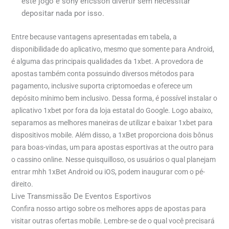
este jogo e sony ericsson divertir sem necessitar
depositar nada por isso.
Entre because vantagens apresentadas em tabela, a
disponibilidade do aplicativo, mesmo que somente para Android,
é alguma das principais qualidades da 1xbet. A provedora de
apostas também conta possuindo diversos métodos para
pagamento, inclusive suporta criptomoedas e oferece um
depósito mínimo bem inclusivo. Dessa forma, é possível instalar o
aplicativo 1xbet por fora da loja estatal do Google. Logo abaixo,
separamos as melhores maneiras de utilizar e baixar 1xbet para
dispositivos mobile. Além disso, a 1xBet proporciona dois bônus
para boas-vindas, um para apostas esportivas at the outro para
o cassino online. Nesse quisquilloso, os usuários o qual planejam
entrar mhh 1xBet Android ou iOS, podem inaugurar com o pé-
direito.
Live Transmissão De Eventos Esportivos
Confira nosso artigo sobre os melhores apps de apostas para
visitar outras ofertas mobile. Lembre-se de o qual você precisará