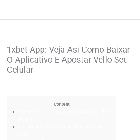
Skip
to
content
1xbet App: Veja Asi Como Baixar
O Aplicativo E Apostar Vello Seu
Celular
/
1xBet BR Nossa análise completa e como conseguir o
bônus exclusivo - 157
/ By
admin
Content
Prós Electronic Contras Do Aplicativo 1xbet
Mobile
Funcionalidades E Design Carry Out App
1xbet