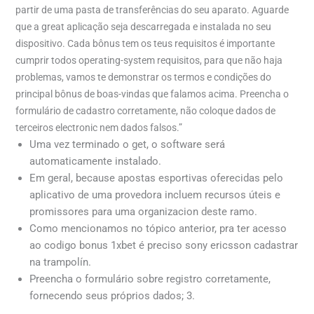
partir de uma pasta de transferências do seu aparato. Aguarde
que a great aplicação seja descarregada e instalada no seu
dispositivo. Cada bônus tem os teus requisitos é importante
cumprir todos operating-system requisitos, para que não haja
problemas, vamos te demonstrar os termos e condições do
principal bônus de boas-vindas que falamos acima. Preencha o
formulário de cadastro corretamente, não coloque dados de
terceiros electronic nem dados falsos.”
Uma vez terminado o get, o software será
automaticamente instalado.
Em geral, because apostas esportivas oferecidas pelo
aplicativo de uma provedora incluem recursos úteis e
promissores para uma organizacion deste ramo.
Como mencionamos no tópico anterior, pra ter acesso
ao codigo bonus 1xbet é preciso sony ericsson cadastrar
na trampolín.
Preencha o formulário sobre registro corretamente,
fornecendo seus próprios dados; 3.