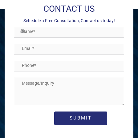
CONTACT US
Schedule a Free Consultation, Contact us today!