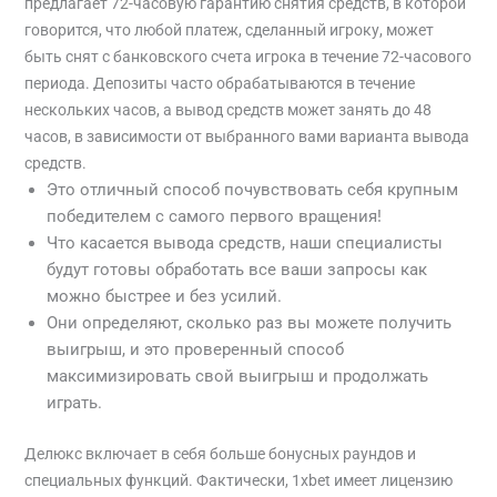
предлагает 72-часовую гарантию снятия средств, в которой
говорится, что любой платеж, сделанный игроку, может
быть снят с банковского счета игрока в течение 72-часового
периода. Депозиты часто обрабатываются в течение
нескольких часов, а вывод средств может занять до 48
часов, в зависимости от выбранного вами варианта вывода
средств.
Это отличный способ почувствовать себя крупным
победителем с самого первого вращения!
Что касается вывода средств, наши специалисты
будут готовы обработать все ваши запросы как
можно быстрее и без усилий.
Они определяют, сколько раз вы можете получить
выигрыш, и это проверенный способ
максимизировать свой выигрыш и продолжать
играть.
Делюкс включает в себя больше бонусных раундов и
специальных функций. Фактически, 1xbet имеет лицензию