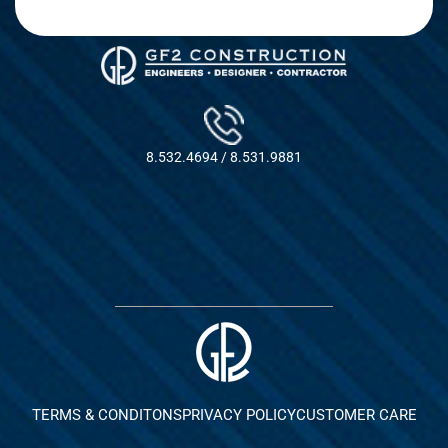
8.532.4694 / 8.531.9881
TERMS & CONDITONS
PRIVACY POLICY
CUSTOMER CARE