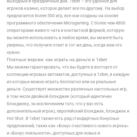
выходные и праздничные дни. 1xbet – это удобное для
игроков казино, которое делает все по-другому. На выбор
предлагается более 500 игр, все они созданы на основе
программного обеспечения Microgaming. С более чем 4800
операторами живого чата и контактной формой, которую
вы можете использовать в любое время, вы можете быть
уверены, что получите ответ в тот же день, когда вам это
нужно.
Платные версии: как играть на деньги в 1xbet
Мы можем гарантировать, что вы будете в восторге от
коллекции игровых автоматов, доступных в 1xbet, в каждую
из которых можно играть бесплатно или на реальные
деньги. Существует множество различных настольных игр,
в том числе двойной блэкджек (который идентичен
блэкджеку, за исключением того, что у вас есть
дополнительный игрок), европейский блэкджек, блэкджек и
Hot Shot. В 1xbet также есть ряд стандартных бонусных
предложений, таких как «Бонус счастливого нового игрока»
и «Бонус лояльности», доступных для новых и