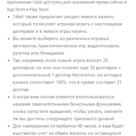
приложение 1xbet доступно для скачивания прямо сейчас в
App Store и Play Store.
1xbet также предлагает раздел живого казино,
который позволяет игрокам играть с настоящими
дилерами и в живые игры казино.
Вы можете выбирать из различных игровых
автоматов, приключенческих игр, видеопокеров,
рулетки или блэкджека.
Так, например, если новый игрок вносит 20
долларов, он или она получит еще 20 долларов +
дополнительный 1 доллар бесплатно, из которых
казино сопоставит 100%, что в сумме составит 21
доллар.
А когда вам посчастливится воспользоваться
нашими замечательными бонусными функциями,
снова запустите вращение, чтобы узнать, сможете
ли вы достичь следующего призового уровня!
Для завершения потребуется 48 часов, и вам будет
выставлен счет за обмен валюты на оставшуюся