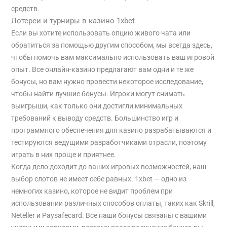
средств.
Лотереи и турниры в казино 1xbet
Если вы хотите использовать опцию живого чата или
обратиться за помощью другим способом, мы всегда здесь,
чтобы помочь вам максимально использовать ваш игровой
опыт. Все онлайн-казино предлагают вам одни и те же
бонусы, но вам нужно провести некоторое исследование,
чтобы найти лучшие бонусы. Игроки могут снимать
выигрыши, как только они достигли минимальных
требований к выводу средств. Большинство игр и
программного обеспечения для казино разрабатываются и
тестируются ведущими разработчиками отрасли, поэтому
играть в них проще и приятнее.
Когда дело доходит до ваших игровых возможностей, наш
выбор слотов не имеет себе равных. 1xbet — одно из
немногих казино, которое не видит проблем при
использовании различных способов оплаты, таких как Skrill,
Neteller и Paysafecard. Все наши бонусы связаны с вашими