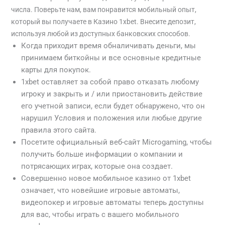
числа. Поверьте нам, вам понравится мобильный опыт,
который вы получаете в Казино 1xbet. Внесите депозит,
используя любой из доступных банковских способов.
Когда приходит время обналичивать деньги, мы
принимаем биткойны и все основные кредитные
карты для покупок.
1xbet оставляет за собой право отказать любому
игроку и закрыть и / или приостановить действие
его учетной записи, если будет обнаружено, что он
нарушил Условия и положения или любые другие
правила этого сайта.
Посетите официальный веб-сайт Microgaming, чтобы
получить больше информации о компании и
потрясающих играх, которые она создает.
Совершенно новое мобильное казино от 1xbet
означает, что новейшие игровые автоматы,
видеопокер и игровые автоматы теперь доступны
для вас, чтобы играть с вашего мобильного