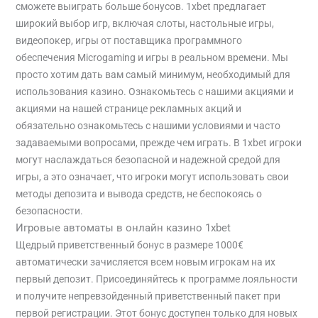
сможете выиграть больше бонусов. 1xbet предлагает
широкий выбор игр, включая слоты, настольные игры,
видеопокер, игры от поставщика программного
обеспечения Microgaming и игры в реальном времени. Мы
просто хотим дать вам самый минимум, необходимый для
использования казино. Ознакомьтесь с нашими акциями и
акциями на нашей странице рекламных акций и
обязательно ознакомьтесь с нашими условиями и часто
задаваемыми вопросами, прежде чем играть. В 1xbet игроки
могут наслаждаться безопасной и надежной средой для
игры, а это означает, что игроки могут использовать свои
методы депозита и вывода средств, не беспокоясь о
безопасности.
Игровые автоматы в онлайн казино 1xbet
Щедрый приветственный бонус в размере 1000€
автоматически зачисляется всем новым игрокам на их
первый депозит. Присоединяйтесь к программе лояльности
и получите непревзойденный приветственный пакет при
первой регистрации. Этот бонус доступен только для новых