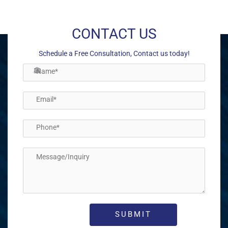
CONTACT US
Schedule a Free Consultation, Contact us today!