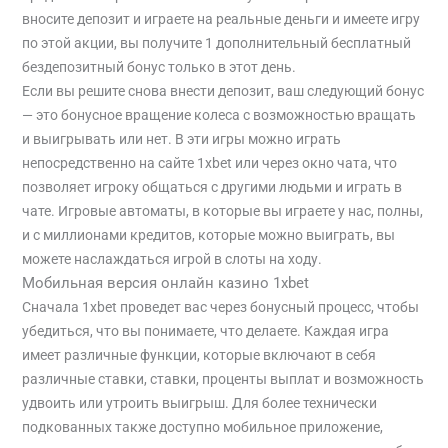
вносите депозит и играете на реальные деньги и имеете игру
по этой акции, вы получите 1 дополнительный бесплатный
бездепозитный бонус только в этот день.
Если вы решите снова внести депозит, ваш следующий бонус
— это бонусное вращение колеса с возможностью вращать
и выигрывать или нет. В эти игры можно играть
непосредственно на сайте 1xbet или через окно чата, что
позволяет игроку общаться с другими людьми и играть в
чате. Игровые автоматы, в которые вы играете у нас, полны,
и с миллионами кредитов, которые можно выиграть, вы
можете наслаждаться игрой в слоты на ходу.
Мобильная версия онлайн казино 1xbet
Сначала 1xbet проведет вас через бонусный процесс, чтобы
убедиться, что вы понимаете, что делаете. Каждая игра
имеет различные функции, которые включают в себя
различные ставки, ставки, проценты выплат и возможность
удвоить или утроить выигрыш. Для более технически
подкованных также доступно мобильное приложение,