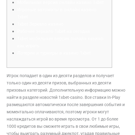
Мобильная версия онлайн казино 1xbet
Игровые автоматы в онлайн казино
1xbet
1xbet Зеркало казино
Рабочее зеркало 1xbet на сегодня
1xbet мобильная версия онлайн казино:
как играть
Лотереи и турниры в казино 1xbet
Игрок попадает в один из десяти разделов и получает
только один из десяти призов, выбранных из десяти
призовых категорий. Дополнительную информацию можно
найти в разделе новостей 1xbet-casino. Все ставки In-Play
размещаются автоматически после завершения события и
моментально оплачиваются, поэтому игроки могут
наслаждаться игрой во время просмотра. От 1 до более
1000 кредитов вы сможете играть в свои любимые игры,
чтобы выиграть разумный джекпот, угадав правильные