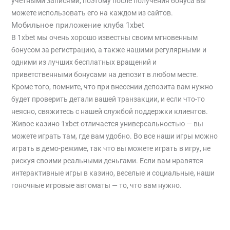
учетными записями, поэтому после получения бонуса вы
можете использовать его на каждом из сайтов.
Мобильное приложение клуба 1xbet
В 1xbet мы очень хорошо известны своим мгновенным
бонусом за регистрацию, а также нашими регулярными и
одними из лучших бесплатных вращений и
приветственными бонусами на депозит в любом месте.
Кроме того, помните, что при внесении депозита вам нужно
будет проверить детали вашей транзакции, и если что-то
неясно, свяжитесь с нашей службой поддержки клиентов.
Живое казино 1xbet отличается универсальностью — вы
можете играть там, где вам удобно. Во все наши игры можно
играть в демо-режиме, так что вы можете играть в игру, не
рискуя своими реальными деньгами. Если вам нравятся
интерактивные игры в казино, веселые и социальные, наши
гоночные игровые автоматы — то, что вам нужно.
←
Previous Post
Next Post
→