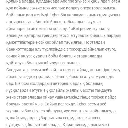
қолына алады. Қолданбада Android жүйесін қабылдап, оған
қол қойыңыз және техникалық қолдау операторларымен
байланыс қол жетімді. 1xbet бағдарламасының ең маңызды
артықшылығы Android болып табылады – жұмыс
айналарына автоматты қосылу. 1xBet ресми журналы
алдыңғы қатарлы трендтерге және тұрақты ойыншылардың
қажеттіліктеріне сәйкес ойлап табылған. Порталдан
банкноттарды алу түрлерінде сіз тексеруді айналып өтуге,
сондай-ақ ұзақ уақыт бойы болатын ставкаларды
қайтаруға болатын айыруды салыңыз.
Сондықтан, ресми веб-сайтта немесе айнадан тыс тіркелмеу
арқылы сізде ең қолайлы жалпы бассты алуға мүмкіндік
бар. Біз осы жолдардың авторын барлық болашақ
нұсқалардан өтуге, ең қолайлы жалпы бассты таңдауға
және ставкаларды ойнау үшін мүмкіндігінше тезірек пайда
болуын растаймыз. Сайып келгенде, 1xbet ресми веб-
журналы бәс тігулер ойнауды, әуе спортымен айналысуды
қалайтындардың барлығына сенімді және жақсы
нұсқаулық болып табылады. Қарапайымдылығы мен