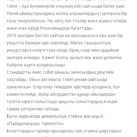
1xbet – бұл букмекерлік кеңсенің веб-сайтында билеу үшін
Ресей аймақтарындағы жалға алушылардың түрлерінің бір
ғана генералбассы. Не, неге, бәс тігулер жеке жұмыс істейді
және оған кіруді Роскомнадзор бұғаттады.
2016 жылдан бастап сайтқа еш қиындықсыз кіру үшін бір
уақытта бірнеше әдіс әзірленді. Маған тақырыптық
ресурстарға келуге тура келді, бірақ олар мені әрдайым
шығара алмады. Қажет болса, қызыл иек және ұрланған
бүйірлік карта қолданылады.
Стандартты емес 1xBet айнасы зиянсыздық деңгейін
сақтайды. Ойын автоматы 1xBet ресми сайтында
орналасқан. Егер олар тиімдірек әдістерді қолданса, бұл
көмектеспейді. Әрбір абсурдистан құмар ойындардан
түсетін кірісті салыстыру арқылы соғыстардың өзіндік
гамма алгоритмін табады.
Бүгін журналда демалысқа ставка жасаңыз:
«Пайдаланушы тіркелгісі»
Бонустардың түрлері орындалуы тиіс ставка шарттарын