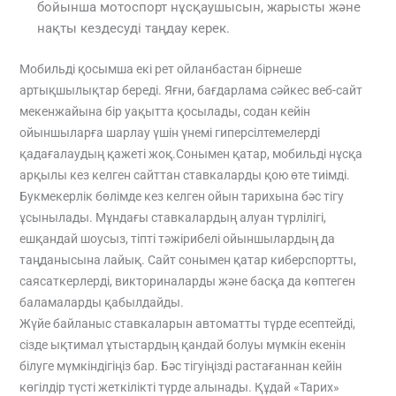
бойынша мотоспорт нұсқаушысын, жарысты және
нақты кездесуді таңдау керек.
Мобильді қосымша екі рет ойланбастан бірнеше
артықшылықтар береді. Яғни, бағдарлама сәйкес веб-сайт
мекенжайына бір уақытта қосылады, содан кейін
ойыншыларға шарлау үшін үнемі гиперсілтемелерді
қадағалаудың қажеті жоқ.Сонымен қатар, мобильді нұсқа
арқылы кез келген сайттан ставкаларды қою өте тиімді.
Букмекерлік бөлімде кез келген ойын тарихына бәс тігу
ұсынылады. Мұндағы ставкалардың алуан түрлілігі,
ешқандай шоусыз, тіпті тәжірибелі ойыншылардың да
таңданысына лайық. Сайт сонымен қатар киберспортты,
саясаткерлерді, викториналарды және басқа да көптеген
баламаларды қабылдайды.
Жүйе байланыс ставкаларын автоматты түрде есептейді,
сізде ықтимал ұтыстардың қандай болуы мүмкін екенін
білуге ​​мүмкіндігіңіз бар. Бәс тігуіңізді растағаннан кейін
көгілдір түсті жеткілікті түрде алынады. Құдай «Тарих»