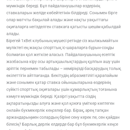
мүмкіндік береді. Бұл пайдаланушылар өздерінің
ставкаларын желіде көбейтетінін білдіреді. Сонымен бірге
олар матчты бақылай алады және нақты уақыттағы
оқиғаларға негізделген ставкаға қатысты шешім қабылдай
алады.
Бірегей 1xBet клубының мүшесі ретінде сіз жылжымайтын
мүліктегі ең жақсы спорттық іс-шараларға бұрын-соңды
болмаған қол жеткізе аласыз. Пайдаланушының есептік
жазбасына кіру осы артықшылықтардың құлпын ашу үшін
әріптік пернемен табылады – нөміріңізді басқарудың толық
өкілеттігін айтпағанда. Бекітудің абразивтілігі қарапайым
және сонымен қатар ставка ойыншыларына өздерінің
сүйікті спорттық оқиғалары үшін құмарлықтың тоғанына
көмуге мүмкіндік береді. Қазіргі уақытта сіздің
ақпаратыңызды алуға және қол қоюға үміткер көптеген
онлайн букмекерлік кеңселер бар. Бірақ, әрең тапқан
аржандарыңмен солардың біріне сену керек пе, сен қайдан
білесің? Барлық дерлік елдерде бар бұл букмекерлік кеңсе