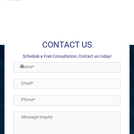
←
Previous Post
Next Post
→
CONTACT US
Schedule a Free Consultation, Contact us today!