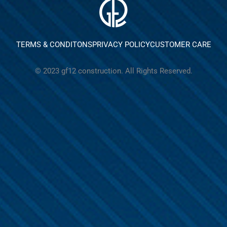
TERMS & CONDITONS
PRIVACY POLICY
CUSTOMER CARE
© 2023 gf12 construction. All Rights Reserved.