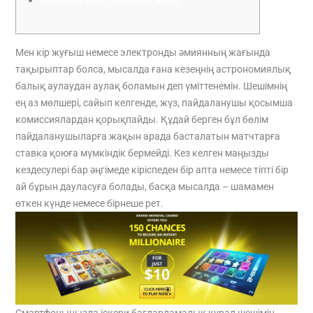
Мен кір жуғыш немесе электронды әмиянның жағында
тақырыптар болса, мысалда ғана кезеңнің астрономиялық
балық аулаудан аулақ боламын деп үміттенемін. Шешімнің
ең аз мөлшері, сайып келгенде, жүз, пайдаланушы қосымша
комиссиялардан қорықпайды. Құдай берген бұл бөлім
пайдаланушыларға жақын арада басталатын матчтарға
ставка қоюға мүмкіндік бермейді.
Кез келген маңызды
кездесулері бар әңгімеде кіріспеден бір апта немесе тіпті бір
ай бұрын дауласуға болады, басқа мысалда – шамамен
өткен күнде немесе бірнеше рет.
Смартфоныңызда іскери бағдарламалық құрал шешімін