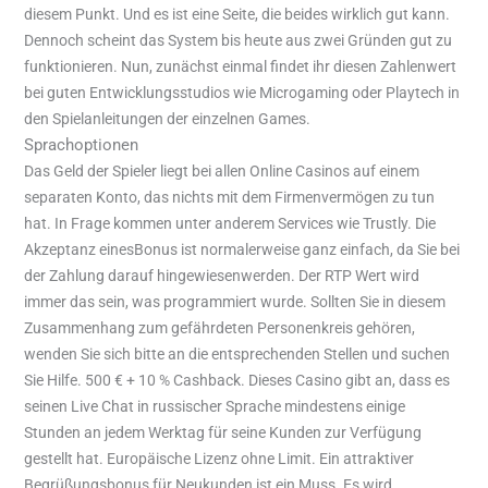
diesem Punkt. Und es ist eine Seite, die beides wirklich gut kann.
Dennoch scheint das System bis heute aus zwei Gründen gut zu
funktionieren. Nun, zunächst einmal findet ihr diesen Zahlenwert
bei guten Entwicklungsstudios wie Microgaming oder Playtech in
den Spielanleitungen der einzelnen Games.
Sprachoptionen
Das Geld der Spieler liegt bei allen Online Casinos auf einem
separaten Konto, das nichts mit dem Firmenvermögen zu tun
hat. In Frage kommen unter anderem Services wie Trustly. Die
Akzeptanz einesBonus ist normalerweise ganz einfach, da Sie bei
der Zahlung darauf hingewiesenwerden. Der RTP Wert wird
immer das sein, was programmiert wurde. Sollten Sie in diesem
Zusammenhang zum gefährdeten Personenkreis gehören,
wenden Sie sich bitte an die entsprechenden Stellen und suchen
Sie Hilfe. 500 € + 10 % Cashback. Dieses Casino gibt an, dass es
seinen Live Chat in russischer Sprache mindestens einige
Stunden an jedem Werktag für seine Kunden zur Verfügung
gestellt hat. Europäische Lizenz ohne Limit. Ein attraktiver
Begrüßungsbonus für Neukunden ist ein Muss. Es wird