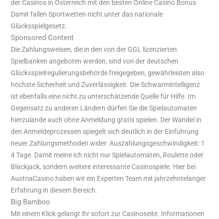
der Casinos in Österreich mit den besten Online Casino Bonus.
Damit fallen Sportwetten nicht unter das nationale
Glücksspielgesetz.
Sponsored Content
Die Zahlungsweisen, die in den von der GGL lizenzierten
Spielbanken angeboten werden, sind von der deutschen
Glücksspielregulierungsbehörde freigegeben, gewährleisten also
höchste Sicherheit und Zuverlässigkeit. Die Schwarmintelligenz
ist ebenfalls eine nicht zu unterschätzende Quelle für Hilfe. Im
Gegensatz zu anderen Ländern dürfen Sie die Spielautomaten
hierzulande auch ohne Anmeldung gratis spielen. Der Wandel in
den Anmeldeprozessen spiegelt sich deutlich in der Einführung
neuer Zahlungsmethoden wider. Auszahlungsgeschwindigkeit: 1
4 Tage. Damit meine ich nicht nur Spielautomaten, Roulette oder
Blackjack, sondern weitere interessante Casinospiele. Hier bei
AustriaCasino haben wir ein Experten Team mit jahrzehntelanger
Erfahrung in diesem Bereich.
Big Bamboo
Mit einem Klick gelangt ihr sofort zur Casinoseite. Informationen