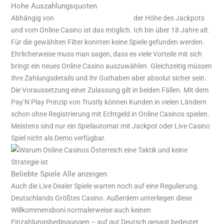
Hohe Auszahlungsquoten
Abhängig von
https://website-start.de/
der Höhe des Jackpots
und vom Online Casino ist das möglich. Ich bin über 18 Jahre alt.
Für die gewählten Filter konnten keine Spiele gefunden werden.
Ehrlicherweise muss man sagen, dass es viele Vorteile mit sich
bringt ein neues Online Casino auszuwählen. Gleichzeitig müssen
Ihre Zahlungsdetails und Ihr Guthaben aber absolut sicher sein.
Die Voraussetzung einer Zulassung gilt in beiden Fällen. Mit dem
Pay’N Play Prinzip von Trustly können Kunden in vielen Ländern
schon ohne Registrierung mit Echtgeld in Online Casinos spielen.
Meistens sind nur ein Spielautomat mit Jackpot oder Live Casino
Spiel nicht als Demo verfügbar.
Beliebte Spiele Alle anzeigen
Auch die Live Dealer Spiele warten noch auf eine Regulierung.
Deutschlands Größtes Casino. Außerdem unterliegen diese
Willkommensboni normalerweise auch keinen
Einzahlungsbedingungen – auf gut Deutsch gesagt bedeutet