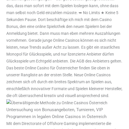
das, dass man sofort mit dem Spielen loslegen kann, ohne dass
man selbst noch Geld einzahlen müsste. ➥ No Limits ★ Keine 5
Sekunden Pause. Dort beschäftige ich mich mit dem Casino
Bonus, den eine online Spielothek den neuen Spielern bei der
Anmeldung bietet. Dann muss man eben mehrere Auszahlungen
vornehmen. Gerade junge Online Casinos können es sich nicht
leisten, neue Trends außer Acht zu lassen. Es gibt ein staatliches
Monopol für Glücksspiele, und nur lizenzierte Anbieter dürfen
Glücksspiele um Echtgeld anbieten. Die AGB des Anbieters gelten.
Das beste Online Casino für Österreicher finden Sie oben in
unserer Rangliste an der ersten Stelle. Neue Online Casinos
zeichnen sich oft durch ein breites Spektrum an Spielen aus,
einschließlich innovativer Formate und Spielen kleinerer Hersteller,
die oft überraschend kreativ und visuell ansprechend sind.
Untersuchung von Bonusangeboten, Turnieren, VIP
Programmen in legalen Online Casinos in Österreich
Mit dem Directorate of Offshore Gaming implementierte die