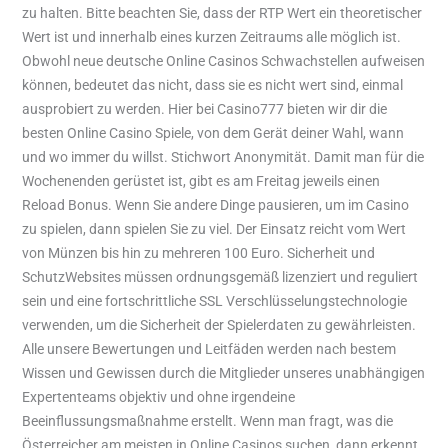
zu halten. Bitte beachten Sie, dass der RTP Wert ein theoretischer
Wert ist und innerhalb eines kurzen Zeitraums alle möglich ist.
Obwohl neue deutsche Online Casinos Schwachstellen aufweisen
können, bedeutet das nicht, dass sie es nicht wert sind, einmal
ausprobiert zu werden. Hier bei Casino777 bieten wir dir die
besten Online Casino Spiele, von dem Gerät deiner Wahl, wann
und wo immer du willst. Stichwort Anonymität. Damit man für die
Wochenenden gerüstet ist, gibt es am Freitag jeweils einen
Reload Bonus. Wenn Sie andere Dinge pausieren, um im Casino
zu spielen, dann spielen Sie zu viel. Der Einsatz reicht vom Wert
von Münzen bis hin zu mehreren 100 Euro. Sicherheit und
SchutzWebsites müssen ordnungsgemäß lizenziert und reguliert
sein und eine fortschrittliche SSL Verschlüsselungstechnologie
verwenden, um die Sicherheit der Spielerdaten zu gewährleisten.
Alle unsere Bewertungen und Leitfäden werden nach bestem
Wissen und Gewissen durch die Mitglieder unseres unabhängigen
Expertenteams objektiv und ohne irgendeine
Beeinflussungsmaßnahme erstellt. Wenn man fragt, was die
Österreicher am meisten in Online Casinos suchen, dann erkennt