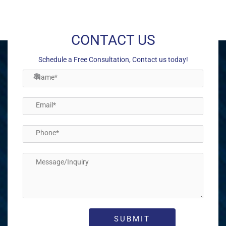
CONTACT US
Schedule a Free Consultation, Contact us today!