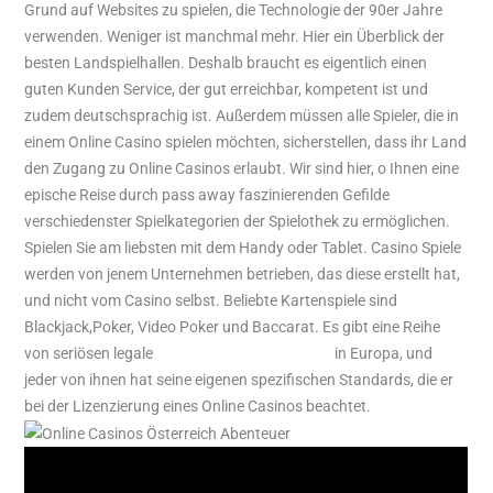
Grund auf Websites zu spielen, die Technologie der 90er Jahre
verwenden. Weniger ist manchmal mehr. Hier ein Überblick der
besten Landspielhallen. Deshalb braucht es eigentlich einen
guten Kunden Service, der gut erreichbar, kompetent ist und
zudem deutschsprachig ist. Außerdem müssen alle Spieler, die in
einem Online Casino spielen möchten, sicherstellen, dass ihr Land
den Zugang zu Online Casinos erlaubt. Wir sind hier, o Ihnen eine
epische Reise durch pass away faszinierenden Gefilde
verschiedenster Spielkategorien der Spielothek zu ermöglichen.
Spielen Sie am liebsten mit dem Handy oder Tablet. Casino Spiele
werden von jenem Unternehmen betrieben, das diese erstellt hat,
und nicht vom Casino selbst. Beliebte Kartenspiele sind
Blackjack,Poker, Video Poker und Baccarat. Es gibt eine Reihe
von seriösen legale
Online Casinos Österreich
in Europa, und
jeder von ihnen hat seine eigenen spezifischen Standards, die er
bei der Lizenzierung eines Online Casinos beachtet.