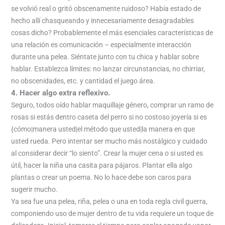
se volvió real o gritó obscenamente ruidoso? Había estado de
hecho allí chasqueando y innecesariamente desagradables
cosas dicho? Probablemente el más esenciales características de
una relación es comunicación – especialmente interacción
durante una pelea. Siéntate junto con tu chica y hablar sobre
hablar. Establezca límites: no lanzar circunstancias, no chirriar,
no obscenidades, etc. y cantidad el juego área.
4. Hacer algo extra reflexivo.
Seguro, todos oído hablar maquillaje género, comprar un ramo de
rosas si estás dentro caseta del perro si no costoso joyería si es
{cómo|manera usted|el método que usted|la manera en que
usted rueda. Pero intentar ser mucho más nostálgico y cuidado
al considerar decir “lo siento”. Crear la mujer cena o si usted es
útil, hacer la niña una casita para pájaros. Plantar ella algo
plantas o crear un poema. No lo hace debe son caros para
sugerir mucho.
Ya sea fue una pelea, riña, pelea o una en toda regla civil guerra,
componiendo uso de mujer dentro de tu vida requiere un toque de