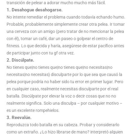
transición de pelear a adorar mucho mucho más fácil.
1. Desahogue desahogarse.
No intente remediar el problema cuando todavía echando humo.
Probable, probablemente simplemente crear otra pelea. Ir tomar
una cerveza con un amigo (pero tratar de no mencionar la pelea
con él), tomar un café, dar un paseo o golpear el centro de
fitness. Lo que decida y haría, asegúrese de estar pacífico antes
de participar junto con tu gf otra vez.
2. Discúlpate.
No tienes que|no tienes que|no tienes que|no necesitas|no
necesitas|no necesitas} disculparte por lo que sea que causó la
pelea porque podría no haber sido tu error en primer lugar. Pero
en cualquier caso, realmente necesitas disculparte por el real
batalla. Discúlpate por elevar la voz o decir cosas que no no
realmente significa. Solo una disculpa – por cualquier motivo –
es un excelente rompehielos.
3. Reevalúe.
Reproduzca todo batalla en su cabeza. Probar y considerarlo
como un extraño. ¿Lo hizo librarse de mano? interpretó alguien