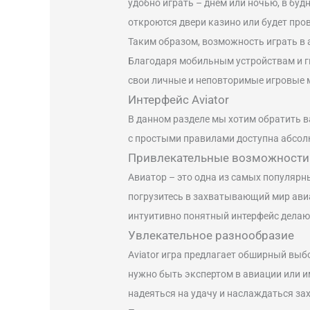
удобно играть – днем или ночью, в будн
откроются двери казино или будет пров
Таким образом, возможность играть в 
Благодаря мобильным устройствам и г
свои личные и неповторимые игровые 
Интерфейс Aviator
В данном разделе мы хотим обратить ва
с простыми правилами доступна абсол
Привлекательные возможности
Авиатор – это одна из самых популярн
погрузитесь в захватывающий мир авиа
интуитивно понятный интерфейс делают
Увлекательное разнообразие
Aviator игра предлагает обширный вы
нужно быть экспертом в авиации или им
надеяться на удачу и наслаждаться з