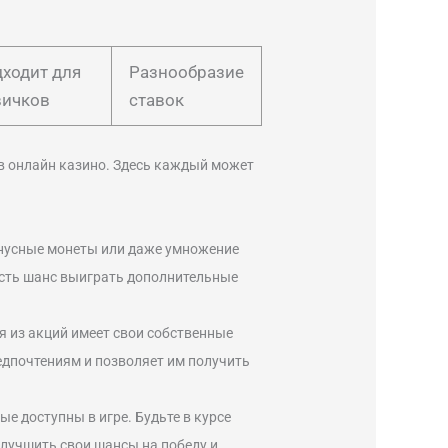
ходит для
Разнообразие
вичков
ставок
 в онлайн казино. Здесь каждый может
онусные монеты или даже умножение
есть шанс выиграть дополнительные
я из акций имеет свои собственные
редпочтениям и позволяет им получить
е доступны в игре. Будьте в курсе
лучшить свои шансы на победу и