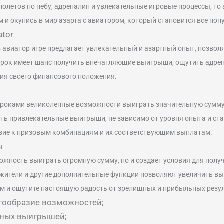
летов по небу, адреналин и увлекательные игровые процессы, то 
ам и окунись в мир азарта с авиатором, который становится все по
ator
 авиатор игре предлагает увлекательный и азартный опыт, позво
грок имеет шанс получить впечатляющие выигрыши, ощутить адре
ия своего финансового положения.
игроками великолепные возможности выиграть значительную сумм
ть привлекательные выигрыши, не зависимо от уровня опыта и ст
твие к призовым комбинациям и их соответствующим выплатам.
ы
ожность выиграть огромную сумму, но и создает условия для полу
жители и другие дополнительные функции позволяют увеличить вы
ам и ощутите настоящую радость от зрелищных и прибыльных резу
гообразие возможностей;
пных выигрышей;