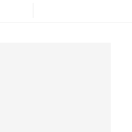
8.532.4694 / 8.531.9881
s
Contact