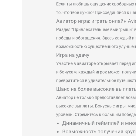
Если ты любишь ощущение свободных по
то, что тебе нужно! Присоединяйся к н
Авиатор игра: играть онлайн Avi
Раздел “Привлекательные выигрыши” в
победы и обогащения. Здесь каждый и
возможностью существенного улучшен
Игра на удачу
Участие в авиаторе открывает перед 
и бонусам, каждый игрок может получи
превратиться в удивительное путешес
Шанс на более высокие выплат
Авиатор не только предоставляет возм
высокие выплаты. Бонусные игры, мно
уровень. Стремитесь к большим побед
Динамичный геймплей и мно
Возможность получения кру