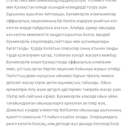
статистика мен бейнехабарлардың болуы. «Олимп» Ресей
мен Қазақстан елінде осындай кезеңдерді түсіру үшін
бұрыннан ашылған.Айтпақшы, букмекерлік компаниялар
оффшорлық лицензияның бір бөлігін өздеріне ұнайтын кез
келген жерде пайдалана алатын. Алайда, құмар ойындар
кез келген мемлекетте заңдастырылған болса, мұндай
букмекерлік кеңселердің сайттары мен қосымшалары
бұғатталды. Қорда болатын соңғылар оның атынан заңды
түрде қозғалумен қатар, тозбаған эскорт жасауға мәжбүр.
Букмекерлік кеңсе Қазақстанда оффшорлық компания
емес, ұлттық орган берген лицензия бойынша жұмыс істейді.
Пилоттың демо-нұсқасын ойнамас бұрын тіркелу немесе
депозит жасау керек деген ақымақтық табылды. Ойын
ережелерін білу және әртүрлі әдістермен тәжірибе жасау үшін
Olymp веб-сайтына кіріңіз. Букмекерлік кеңседе ойын үйіне
тағайындалған ойыншыларға арналған актілер жоқ.
Демалыс күндері клиенттер BetGames ойынында шығынның
қажетті сомасына 15 пайыз кэшбэк алады. Операциядағы
рөлге келетін болсақ, кем дегенде жүз данада белсенді болу