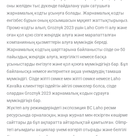
оны желіден тыс дүкенде пайдалану үшін сатушыға
жарнамалық кодты ұсынуға болады. Жарнамалық кодты
енгізбес бұрын оның қосымшасын мұқият жаттықтырыңыз.
Промо-кодты алып, Groznyk 2023 үшін Laho Com-ті алу және
оған қол қою сізге жеңілдік алуға және марапатталған
компанияның қызметтерін алуға мүмкіндік береді.
Жарнамалық кодтың шарттарына байланысты сізде он-50
пайыздық жеңілдік алуға, жергілікті немесе басқа
ұсыныстарды енгізуге және қол қоюға мүмкіндігіңіз бар. Бұл
байланысқа немесе интернетке ақша үнемдеудің тамаша
мүмкіндігі. Сізде жіпті сөмке мен жіпті сөмке немесе Laho
Kavalka клиенттері іздейтін әйгілі сөмкелер болса, сізде
олардан Groznyk 2023 жарнамалық кодын сұрауға
мүмкіндігіңіз бар.
Жүктеп алу режимдеріндегі экспозиция BC Laho ресми
ресурсында орналасқан, жаңа журнал мен ескірген көшірме
сайттары да бұл ақпаратта айтарлықтай қамтылған. Olimp-
тегі ағымдағы акциялар үнемі өзгеріп отырады және белгілі