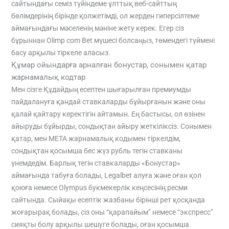
сайтындағы семіз түйіндеме ұлттық веб-сайттың
бөлімдерінің бірінде қолжетімді, ол жерден гиперсілтеме
аймағындағы мәселенің мәніне жету керек. Егер сіз
бұрыннан Olimp com Bet мүшесі болсаңыз, төмендегі түймені
басу арқылы тіркеле аласыз.
Құмар ойындарға арналған бонустар, сонымен қатар
жарнамалық кодтар
Мен сізге Құдайдың есептен шығарылған премиумды
пайдалануға қандай ставкаларды бұйырғанын және оны
қалай қайтару керектігін айтамын. Ең бастысы, ол өзінен
айыруды бұйырды, сондықтан айыру жеткіліксіз. Сонымен
қатар, мен META жарнамалық кодымен тіркелдім,
сондықтан қосымша бес жүз рубль тегін ставканы
үнемдедім. Барлық тегін ставкаларды «Бонустар»
аймағында табуға болады, Legalbet алуға және оған қол
қоюға немесе Olympus букмекерлік кеңсесінің ресми
сайтында. Сыйақы есептік жазбаны бірінші рет қосқанда
жоғарырақ болады, сіз оны “қарапайым” немесе “экспресс”
сияқты болу арқылы шешуге болады, оған қосымша