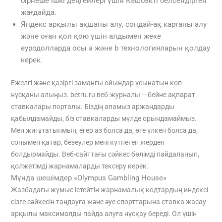
бірнеше ішкі деңгейлері үшін Кэшбэкті белсендірген
жағдайда.
Яндекс арқылы ақшаны алу, сондай-ақ картаны алу
және оған қол қою үшін алдымен жеке
еуродолларда осы a және b технологияларын қолдау
керек.
Ежелгі және қазіргі заманғы ойындар ұсынатын көп
нұсқаны алыңыз. betru.ru веб-журналы – бейне ақпарат
ставкалары порталы. Біздің апамыз аржандарды
қабылдамайды, біз ставкаларды мүлде орындамаймыз.
Мен жиі ұтатынмын, егер аз болса да, өте үлкен болса да,
сонымен қатар, безеулер мені күтпеген жерден
болдырмайды. Веб-сайттағы сәйкес бөлімді пайдаланып,
қолжетімді жарнамаларды тексеру керек.
Мұнда шешімдер «Olympus Gambling House»
Жазбадағы жұмыс істейтін жарнамалық кодтардың индексі
сізге сәйкесін таңдауға және әуе спорттарына ставка жасау
арқылы максималды пайда алуға нұсқау береді. Ол үшін