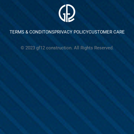
TERMS & CONDITONS
PRIVACY POLICY
CUSTOMER CARE
© 2023 gf12 construction. All Rights Reserved.