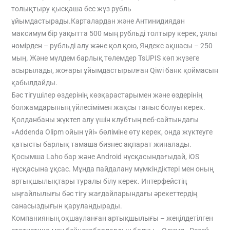
толықтыру қысқаша бес жүз рубль
ұйымдастырады.Карталардан және Антинидиядан
максимум бір уақытта 500 мың рубльді толтыру керек, ұялы
нөмірден – рубльді алу және қол қою, Яндекс ақшасы – 250
мың. Және мүлдем барлық төлемдер TsUPIS көп жүзеге
асырылады, жоғары ұйымдастырылған Qiwi банк қоймасын
қабылдайды.
Бәс тігушілер өздерінің көзқарастарымен және өздерінің
болжамдарының үйлесімімен жақсы таныс болуы керек.
Қолданбаны жүктеп алу үшін клубтың веб-сайтындағы
«Addenda Olipm ойын үйі» бөліміне өту керек, онда жүктеуге
қатысты барлық тамаша бизнес ақпарат жиналады.
Қосымша Laho бар және Android нұсқасындағыдай, iOS
нұсқасына ұқсас. Мұнда пайдалану мүмкіндіктері мен оның
артықшылықтары туралы білу керек. Интерфейстің
ыңғайлылығы бәс тігу жағдайларындағы әрекеттердің
санасыздығын қаруландырады.
Компанияның оқшауланған артықшылығы – жеңілдетілген