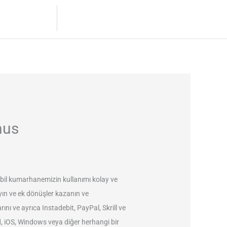
8.532.4694 / 8.531.9881
s
Contact
nus
Mobil kumarhanemizin kullanımı kolay ve
ın ve ek dönüşler kazanın ve
nı ve ayrıca Instadebit, PayPal, Skrill ve
d, iOS, Windows veya diğer herhangi bir