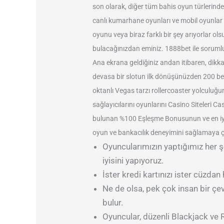
son olarak, diğer tüm bahis oyun türlerinde 
canlı kumarhane oyunları ve mobil oyunlar dah
oyunu veya biraz farklı bir şey arıyorlar o
bulacağınızdan eminiz. 1888bet ile sorumlu b
Ana ekrana geldiğiniz andan itibaren, dikkat
devasa bir slotun ilk dönüşünüzden 200 bed
oktanlı Vegas tarzı rollercoaster yolculuğun
sağlayıcılarını oyunlarını Casino Siteleri 
bulunan %100 Eşleşme Bonusunun ve en iyi sl
oyun ve bankacılık deneyimini sağlamaya ça
Oyuncularımızın yaptığımız her ş
iyisini yapıyoruz.
İster kredi kartınızı ister cüzdan 
Ne de olsa, pek çok insan bir çe
bulur.
Oyuncular, düzenli Blackjack ve Ru