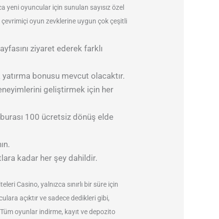
a yeni oyuncular için sunulan sayısız özel
n çevrimiçi oyun zevklerine uygun çok çeşitli
yfasını ziyaret ederek farklı
ra yatırma bonusu mevcut olacaktır.
neyimlerini geliştirmek için her
ü burası 100 ücretsiz dönüş elde
ın.
lara kadar her şey dahildir.
eri Casino, yalnızca sınırlı bir süre için
ara açıktır ve sadece dedikleri gibi,
 Tüm oyunlar indirme, kayıt ve depozito