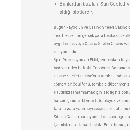
Bunlardan bazıları, Sun Cooled 
aldığı slotlardır.
Bugün kaydolun ve Casino Siteleri Casino o
Tercih edilen bir gerçek para bankasını ku
uygulaması veya Casino Siteleri Casino we
ile uyumludur.
Spin Promosyonları Ekibi, oyunculara heyeca
hediyesinden haftalık Cashback Bonusuna v
Casino Siteleri Casino’nun tombala odası, si
cömert bir ödül fonu, tombala düzeltmeniz
Kaydınızı tamamlamak için, seçtiğiniz bon
harcadığımız miktarda tutumluyuz ve bonus
tarafla para yatırmayı seçerseniz daha b
Siteleri Casino’nun oyunculara sunduğu düz
işleminizde kullanabilirsiniz. En iyi bonus