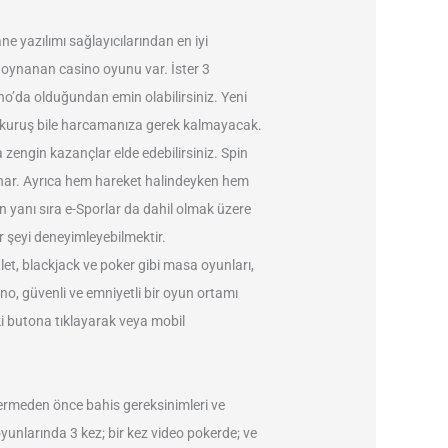
e yazılımı sağlayıcılarından en iyi
 oynanan casino oyunu var. İster 3
ino’da olduğundan emin olabilirsiniz. Yeni
ir kuruş bile harcamanıza gerek kalmayacak.
 zengin kazançlar elde edebilirsiniz. Spin
nar. Ayrıca hem hareket halindeyken hem
in yanı sıra e-Sporlar da dahil olmak üzere
r şeyi deneyimleyebilmektir.
let, blackjack ve poker gibi masa oyunları,
ino, güvenli ve emniyetli bir oyun ortamı
i butona tıklayarak veya mobil
vermeden önce bahis gereksinimleri ve
oyunlarında 3 kez; bir kez video pokerde; ve