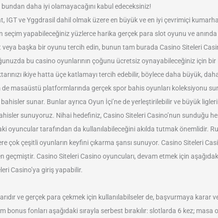
, bundan daha iyi olamayacağını kabul edeceksiniz!
, IGT ve Yggdrasil dahil olmak üzere en büyük ve en iyi çevrimiçi kumarhan
n seçim yapabileceğiniz yüzlerce harika gerçek para slot oyunu ve anında
lot veya başka bir oyunu tercih edin, bunun tam burada Casino Siteleri Cas
uğunuzda bu casino oyunlarının çoğunu ücretsiz oynayabileceğiniz için b
tarınızı ikiye hatta üçe katlamayı tercih edebilir, böylece daha büyük, daha
 de masaüstü platformlarında gerçek spor bahis oyunları koleksiyonu su
isler sunar. Bunlar ayrıca Oyun İçi’ne de yerleştirilebilir ve büyük ligler
ahisler sunuyoruz. Nihai hedefiniz, Casino Siteleri Casino’nun sunduğu he
aki oyuncular tarafından da kullanılabileceğini akılda tutmak önemlidir. Ru
re çok çeşitli oyunların keyfini çıkarma şansı sunuyor. Casino Siteleri Cas
 geçmiştir. Casino Siteleri Casino oyuncuları, devam etmek için aşağıdak
eri Casino’ya giriş yapabilir.
larıdır ve gerçek para çekmek için kullanılabilseler de, başvurmaya karar 
m bonus fonları aşağıdaki sırayla serbest bırakılır: slotlarda 6 kez; masa 