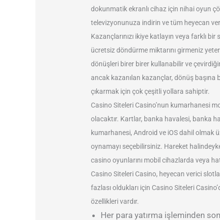
dokunmatik ekranlı cihaz için nihai oyun ç
televizyonunuza indirin ve tüm heyecan veric
Kazançlarınızı ikiye katlayın veya farklı 
ücretsiz döndürme miktarını girmeniz yeterli
dönüşleri birer birer kullanabilir ve çevirdi
ancak kazanılan kazançlar, dönüş başına bir 
çıkarmak için çok çeşitli yollara sahiptir.
Casino Siteleri Casino’nun kumarhanesi mob
olacaktır. Kartlar, banka havalesi, banka ha
kumarhanesi, Android ve iOS dahil olmak ü
oynamayı seçebilirsiniz. Hareket halindeyken
casino oyunlarını mobil cihazlarda veya ha
Casino Siteleri Casino, heyecan verici slotl
fazlası oldukları için Casino Siteleri Casino
özellikleri vardır.
Her para yatırma işleminden sonr