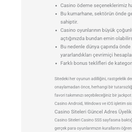
Casino ödeme seçeneklerimiz hak
Bu kumarhane, sektörün önde gelen
sahiptir.
Casino oyunlarının büyük çoğunlu
açtığınızda bundan emin olabilirs
Bu nedenle dünya çapında önde ge
yararlandıkları çevrimiçi hesaplar
Farklı bonus teklifleri de kateg
Sitedeki her oyunun adilliğini, rastgelelik d
onaylamadan önce, herhangi bir tutarsızlığı
favori takımınızı seçebileceğiniz bir jackpo
Casino Android, Windows ve iOS işletim si
Casino Siteleri Güncel Adres Üyelik
Casino Siteleri Casino SSS sayfasına baktı
gerçek para oyunlarımızın kurallarını öğrenm