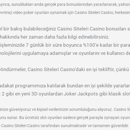
yrıca, sunuldukları anda gerçek para bonuslarından yararlanarak, yalnızc
. Çevrimiçi video poker oyunları oynamak için Casino Siteleri Casino, herkesi
ir bakış bulabileceğiniz Casino Siteleri Casino bonusları sa
hakkında her zaman daha fazla bilgi edinebilirsiniz.
ma işleminizde 7 günlük bir süre boyunca %100’e kadar bir pa
lojilerini uygulamaya adamışlar ve oyunlarını ve kullanıcı de
öndürmeler, Casino Siteleri Casino’daki en iyi tekliftir, çünk
Sadakat programımıza katılarak bundan en iyi şekilde yararlan
 2 gibi en yeni 3D oyunlardan Joker Jackpots gibi klasik slot
nize güveniyoruz ve kişisel verilerinizin sorumluluğunu alıyoruz. Casino Sitel
unu sunar. Bu ücretsiz slot oyunları sadece gerçek parayla oynayan oyuncul
rı Casino Siteleri Casino tarafından sunulmaktadır ve tamamen güvenlidir.