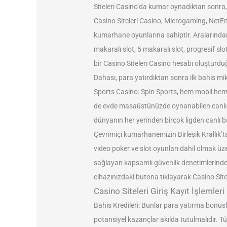
Siteleri Casino’da kumar oynadıktan sonra
Casino Siteleri Casino, Microgaming, NetEnt
kumarhane oyunlarına sahiptir. Aralarında
makaralı slot, 5 makaralı slot, progresif s
bir Casino Siteleri Casino hesabı oluşturd
Dahası, para yatırdıktan sonra ilk bahis mik
Sports Casino: Spin Sports, hem mobil hem
de evde masaüstünüzde oynanabilen canlı bah
dünyanın her yerinden birçok ligden canlı b
Çevrimiçi kumarhanemizin Birleşik Krallık’t
video poker ve slot oyunları dahil olmak üze
sağlayan kapsamlı güvenlik denetimlerinden
cihazınızdaki butona tıklayarak Casino Sitel
Casino Siteleri Giriş Kayıt İşlemleri
Bahis Kredileri: Bunlar para yatırma bonus
potansiyel kazançlar akılda tutulmalıdır. Tü