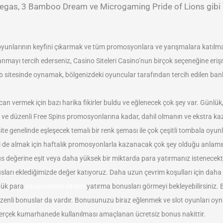
Vegas, 3 Bamboo Dream ve Microgaming Pride of Lions gibi b
yunlarının keyfini çıkarmak ve tüm promosyonlara ve yarışmalara katılmak
llanmayı tercih ederseniz, Casino Siteleri Casino’nun birçok seçeneğine 
b sitesinde oynamak, bölgenizdeki oyuncular tarafından tercih edilen ba
n vermek için bazı harika fikirler buldu ve eğlenecek çok şey var. Günlük, 
e düzenli Free Spins promosyonlarına kadar, dahil olmanın ve ekstra kaza
te genelinde eşleşecek temalı bir renk şeması ile çok çeşitli tombala oyunla
i de almak için haftalık promosyonlarla kazanacak çok şey olduğu anlamın
us değerine eşit veya daha yüksek bir miktarda para yatırmanız istenecek
ları eklediğimizde değer katıyoruz. Daha uzun çevrim koşulları için dah
üyük para
yasal casino siteleri
yatırma bonusları görmeyi bekleyebilirsiniz. 
enli bonuslar da vardır. Bonusunuzu biraz eğlenmek ve slot oyunları oynam
, gerçek kumarhanede kullanılması amaçlanan ücretsiz bonus nakittir.