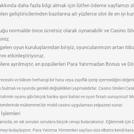
kında daha fazla bilgi almak için lütfen ödeme sayfamızı zi
 geliştiricilerinden bazılarına ait yüzlerce slot ile en iyi k
ğu normalde önce ücretsiz olarak oynanabilir ve Casino Site
iniz.
len oyun kuruluşlarından biriyiz, oyuncularımızın artan iti
ını etkinleştiriyoruz.
orilere ayrılmıştır, en popülerleri Para Yatırmadan Bonus ve
erecesini ve bilinen herhangi bir hata veya zayıflık içerip içermediğini değerl
 bulmalı ve oyunda gerekli değişiklikleri yapmalıdırlar. Casino Siteleri C
t tahmin oyunu gibi birçok harika spor bahisi ve oyun fırsatı sunuyoruz! Mo
stemlerinde mükemmel bir mobil casino uygulaması yelpazesi sunar.
 İşlemleri
ğınızda, en sık sorulan sorulara birçok cevap bulacaksınız. Eğlenmek için 
eyi kolaylaştırır. Para Yatırma Yöntemleri sayfası size elbette kendi karar