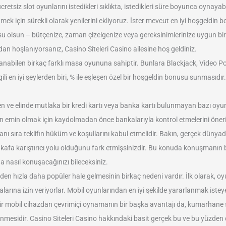
siz slot oyunlarını istedikleri sıklıkta, istedikleri süre boyunca oynayabil
etmek için sürekli olarak yenilerini ekliyoruz. İster mevcut en iyi hoşgeldin
su olsun – bütçenize, zaman çizelgenize veya gereksinimlerinize uygun bir
hoşlanıyorsanız, Casino Siteleri Casino ailesine hoş geldiniz.
nanabilen birkaç farklı masa oyununa sahiptir. Bunlara Blackjack, Video Po
ilgili en iyi şeylerden biri, % ile eşleşen özel bir hoşgeldin bonusu sunmasıdı
e elinde mutlaka bir kredi kartı veya banka kartı bulunmayan bazı oyuncu
en emin olmak için kaydolmadan önce bankalarıyla kontrol etmelerini öne
nı sıra teklifin hüküm ve koşullarını kabul etmelidir. Bakın, gerçek dün
kafa karıştırıcı yolu olduğunu fark etmişsinizdir. Bu konuda konuşmanın 
a nasıl konuşacağınızı bileceksiniz.
inden hızla daha popüler hale gelmesinin birkaç nedeni vardır. İlk olarak, 
alarına izin veriyorlar. Mobil oyunlarından en iyi şekilde yararlanmak ist
Bir mobil cihazdan çevrimiçi oynamanın bir başka avantajı da, kumarhane 
nmesidir. Casino Siteleri Casino hakkındaki basit gerçek bu ve bu yüzden