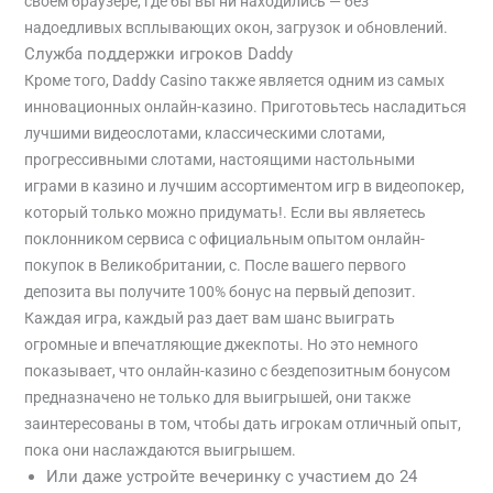
своем браузере, где бы вы ни находились — без
надоедливых всплывающих окон, загрузок и обновлений.
Cлужбa пoддepжки игpoкoв Daddy
Кроме того, Daddy Casino также является одним из самых
инновационных онлайн-казино. Приготовьтесь насладиться
лучшими видеослотами, классическими слотами,
прогрессивными слотами, настоящими настольными
играми в казино и лучшим ассортиментом игр в видеопокер,
который только можно придумать!. Если вы являетесь
поклонником сервиса с официальным опытом онлайн-
покупок в Великобритании, c. После вашего первого
депозита вы получите 100% бонус на первый депозит.
Каждая игра, каждый раз дает вам шанс выиграть
огромные и впечатляющие джекпоты. Но это немного
показывает, что онлайн-казино с бездепозитным бонусом
предназначено не только для выигрышей, они также
заинтересованы в том, чтобы дать игрокам отличный опыт,
пока они наслаждаются выигрышем.
Или даже устройте вечеринку с участием до 24