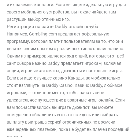
и их наземные аналоги. Если вы ищете идеальную игру для
своего мобильного устройства, вы также найдете там
растущий выбор отличных игр.
Регистрация на сайте Daddy онлайн клуба
Например, Gambling.com предлагает реферальную
программу, которая платит пользователям за то, что они
делятся своим опытом о различных типах онлайн-казино.
Одним из примеров является ряд опций, которые этот веб-
сайт обзора казино Daddy предлагает игрокам, включая
опции, игровые автоматы, джекпоты и настольные игры.
Если вы ищете лучшее казино Канады, вам обязательно
стоит взглянуть на Daddy Casino. Казино Daddy, любимое
игроками, — отличное место, чтобы начать свое
увлекательное путешествие в азартные игры онлайн. Если
вам посчастливилось выиграть джекпот, вы можете
немедленно обналичить его в тот же день или выбрать
выплату выигрыша серией ограниченных по времени
еженедельных платежей, пока не будет выплачен последний
джекпот.