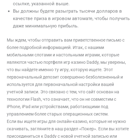
ссылке, указанной выше.
Вы должны будете разыграть тысячи долларов в
качестве приза в игровом автомате, чтобы получить
даже минимальную прибыль.
Мы ждем, чтобы отправить вам приветственное письмо с
более подробной информацией. Итак, с нашими
мобильными слотами и настольными играми, которые
являются частью портфеля игр казино Daddy, мы уверены,
что вы найдете именно ту игру, которую ищете. Этот
первоначальный депозит совершенно безболезненный и
используется для первоначальной настройки вашей
учетной записи. Это связано с тем, что сайт основан на
технологии Flash, что означает, что он не совместим с
iPhone, iPad или устройствами, работающими под
управлением более старых операционных систем.
Если вы ищете игры для онлайн-казино, которые не нужно
скачивать, загляните в наш раздел «Покер». Если вы хотите
присоединиться к Daddy с новой учетной записью или