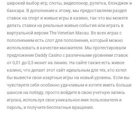
широкий выбор игр; слоты, видеопокер, рулетка, блэкджек и
баккара. В дополнение к этому, мы предоставляем раздел
ставок на спорт и живые игры в казино, так что вы можете
делать ставки на реальные живые события или играть в
виртуальной версии The Venetian Macau. Во всех играх с
пополнением есть слот для пополнения, который можно
использовать в качестве множителя. Мы протестировали
предложение Daddy Casino с различными уровнями ставок
от 0,01 до 0,5 монет на линию. На сайте также есть живое
казино, что делает этот сайт идеальным для тех, кто хотел
бы вывести свои азартные игры на новый уровень. Если вы
чувствуете себя особенно удачливым и хотите иметь больше
шансов на победу, просто войдите в свою учетную запись
игрока, используя свое уникальное имя пользователя и
пароль, и получите бесплатные вращения.
←
Previous Post
Next Post
→