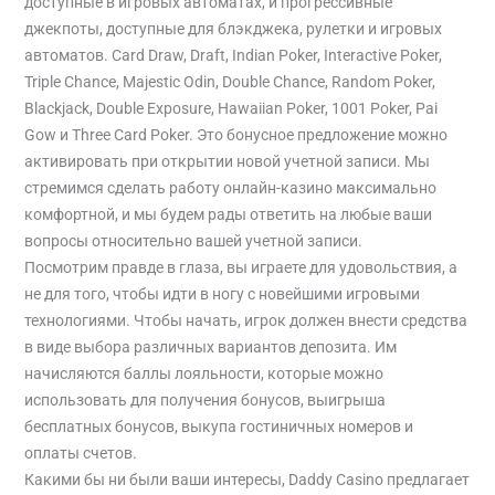
доступные в игровых автоматах, и прогрессивные
джекпоты, доступные для блэкджека, рулетки и игровых
автоматов. Card Draw, Draft, Indian Poker, Interactive Poker,
Triple Chance, Majestic Odin, Double Chance, Random Poker,
Blackjack, Double Exposure, Hawaiian Poker, 1001 Poker, Pai
Gow и Three Card Poker. Это бонусное предложение можно
активировать при открытии новой учетной записи. Мы
стремимся сделать работу онлайн-казино максимально
комфортной, и мы будем рады ответить на любые ваши
вопросы относительно вашей учетной записи.
Посмотрим правде в глаза, вы играете для удовольствия, а
не для того, чтобы идти в ногу с новейшими игровыми
технологиями. Чтобы начать, игрок должен внести средства
в виде выбора различных вариантов депозита. Им
начисляются баллы лояльности, которые можно
использовать для получения бонусов, выигрыша
бесплатных бонусов, выкупа гостиничных номеров и
оплаты счетов.
Какими бы ни были ваши интересы, Daddy Casino предлагает