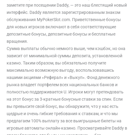
заметите при посещении Daddy, — это наш блестящий новый
интерфейс. Daddy является зарегистрированным знаком
обслуживания MyPokerSlot.com. Приветственные бонусы
для новых игроков включают в себя соответствующие
депозитные бонусы, депозитные бонусы и бесплатные
вращения.
Сумма выплаты обычно немного выше, чем кэшбэк, но она
зависит от минимальной суммы депозита, установленной
казино. Таким образом, вы обязательно получите
максимально возможную выгоду, воспользовавшись
нашими акциями «Реферал» и «Выкуп». Фонд денежного
рынка владеет портфелем всех национальных банков и
полностью поддерживается U. Игроки могут претендовать
на этот бонус за 3-кратные бонусные ставки за спин. Если
вы превысите свой бонус, вы обнаружите, что у нас есть
щедрые и очень гибкие требования к ставкам, и что мы
предлагаем 100% выплату за все выигрышные билеты на
игровые автоматы онлайн-казино. Просматривайте Daddy в