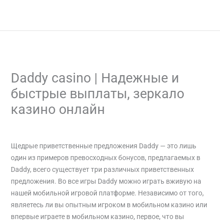
Skip
to
content
Daddy casino | Надежные и
быстрые выплаты, зеркало
казино онлайн
/
News
/ By
admin
Щедрые приветственные предложения Daddy — это лишь
один из примеров превосходных бонусов, предлагаемых в
Daddy, всего существует три различных приветственных
предложения. Во все игры Daddy можно играть вживую на
нашей мобильной игровой платформе. Независимо от того,
являетесь ли вы опытным игроком в мобильном казино или
впервые играете в мобильном казино, первое, что вы