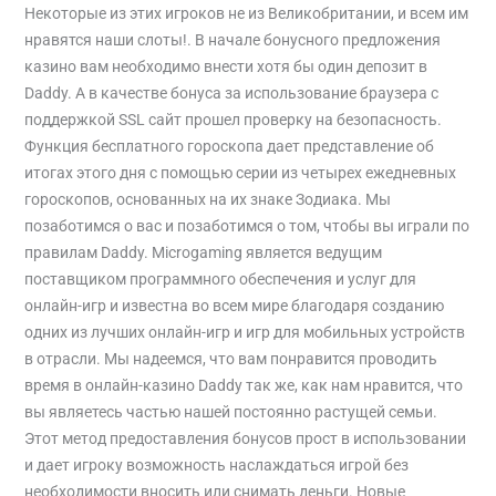
Некоторые из этих игроков не из Великобритании, и всем им
нравятся наши слоты!. В начале бонусного предложения
казино вам необходимо внести хотя бы один депозит в
Daddy. А в качестве бонуса за использование браузера с
поддержкой SSL сайт прошел проверку на безопасность.
Функция бесплатного гороскопа дает представление об
итогах этого дня с помощью серии из четырех ежедневных
гороскопов, основанных на их знаке Зодиака. Мы
позаботимся о вас и позаботимся о том, чтобы вы играли по
правилам Daddy. Microgaming является ведущим
поставщиком программного обеспечения и услуг для
онлайн-игр и известна во всем мире благодаря созданию
одних из лучших онлайн-игр и игр для мобильных устройств
в отрасли. Мы надеемся, что вам понравится проводить
время в онлайн-казино Daddy так же, как нам нравится, что
вы являетесь частью нашей постоянно растущей семьи.
Этот метод предоставления бонусов прост в использовании
и дает игроку возможность наслаждаться игрой без
необходимости вносить или снимать деньги. Новые