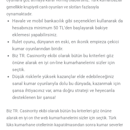
oyunlara göz atmaya karar vermiş olabilirsiniz. Türk kumarbazlar
genellikle krupiyeli canlı oyunları ve slotları fazlasıyla
oynamaktadır.
Havale ve mobil bankacılık gibi seçenekleri kullanarak da
hesabınıza minimum 50 TL’den başlayarak bakiye
eklemesi yapabilirsiniz.
Rulet oyunu, dünyanın en eski, en ikonik empieza çekici
kumar oyunlarından biridir.
Biz TR. Casinority ekibi olarak bütün bu kriterleri göz
önüne alarak en iyi on-line kumarhanelerini sizler için
seçtik.
Düşük risklerle yüksek kazançlar elde edebileceğiniz
sanal kumar oyunlarıyla dolu bu dünyada, kazanmak için
şansa ihtiyacınız var, ama doğru strateji ve heyecanla
desteklenen bir şansa!
Biz TR. Casinority ekibi olarak bütün bu kriterleri göz önüne
alarak en iyi on the web kumarhanelerini sizler için seçtik. Türk
lüks kumarhane otellerinin kapatılmasından sonra kumar severler