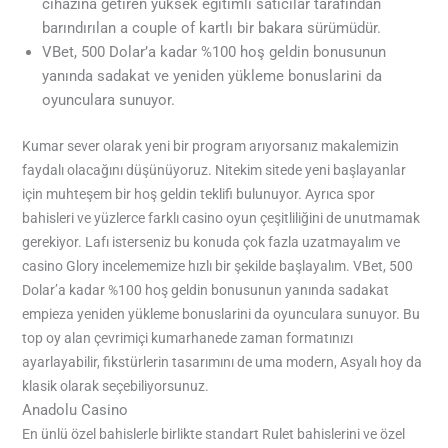
cihazına getiren yüksek eğitimli satıcılar tarafından
barındırılan a couple of kartlı bir bakara sürümüdür.
VBet, 500 Dolar’a kadar %100 hoş geldin bonusunun
yanında sadakat ve yeniden yükleme bonuslarini da
oyunculara sunuyor.
Kumar sever olarak yeni bir program arıyorsanız makalemizin
faydalı olacağını düşünüyoruz. Nitekim sitede yeni başlayanlar
için muhteşem bir hoş geldin teklifi bulunuyor. Ayrıca spor
bahisleri ve yüzlerce farklı casino oyun çeşitliliğini de unutmamak
gerekiyor. Lafı isterseniz bu konuda çok fazla uzatmayalım ve
casino Glory incelememize hızlı bir şekilde başlayalım. VBet, 500
Dolar’a kadar %100 hoş geldin bonusunun yanında sadakat
empieza yeniden yükleme bonuslarini da oyunculara sunuyor. Bu
top oy alan çevrimiçi kumarhanede zaman formatınızı
ayarlayabilir, fikstürlerin tasarımını de uma modern, Asyalı hoy da
klasik olarak seçebiliyorsunuz.
Anadolu Casino
En ünlü özel bahislerle birlikte standart Rulet bahislerini ve özel