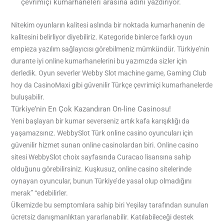
çevrimiçi kumarhaneleri arasına adını yazdırıyor.
Nitekim oyunların kalitesi aslında bir noktada kumarhanenin de
kalitesini belirliyor diyebiliriz. Kategoride binlerce farklı oyun
empieza yazılım sağlayıcısı görebilmeniz mümkündür. Türkiye’nin
durante iyi online kumarhanelerini bu yazımızda sizler için
derledik. Oyun severler Webby Slot machine game, Gaming Club
hoy da CasinoMaxi gibi güvenilir Türkçe çevrimiçi kumarhanelerde
buluşabilir.
Türkiye’nin En Çok Kazandıran On-line Casinosu!
Yeni başlayan bir kumar severseniz artık kafa karışıklığı da
yaşamazsınız. WebbySlot Türk online casino oyuncuları için
güvenilir hizmet sunan online casinolardan biri. Online casino
sitesi WebbySlot choix sayfasında Curacao lisansına sahip
olduğunu görebilirsiniz. Kuşkusuz, online casino sitelerinde
oynayan oyuncular, bunun Türkiye’de yasal olup olmadığını
merak” “edebilirler.
Ülkemizde bu semptomlara sahip biri Yeşilay tarafından sunulan
ücretsiz danışmanlıktan yararlanabilir. Katılabileceği destek