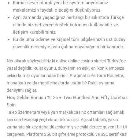
Kumar sever olarak yeni bir system arıyorsanız
makalemizin faydalı olacağını düşünüyoruz.
Aynı zamanda yaşadığınız herhangi bir sıkıntıda Türkçe
dilinde hizmet veren destek butonunu kullanabilir ve
iletişim kurabilirsiniz.
Bu de uma ödeme ve kişisel tüm bilgilerinizin üst düzey
güvenlik nedeniyle asla çalınamayacağının bir kanıtıdır.
Net olarak söyleyebiliriz ki online online casino siteleri Türkiye’de
yasal değildir. Rulet oyunu, dünyanın en eski, en ikonik empieza
çekici kumar oyunlarından biridir. Pragmatic Perform Roulette,
masaüstü ya da mobil cihazlarda üstün bir Rulet oynama
deneyimi sağlar.
Hoş Geldin Bonusu %125 + Two Hundred And Fifty Ücretsiz
Spin
Talep üzerine tam veya yarı markalı casino ortamları sağlamak
için son teknoloji yeşil ekran teknolojisi. Açısal tabanlı, yakın
zamanda bir kez daha düzenlenmiş ve child derece güvenli bir UI
çerçevesi. Platform 256 bit şifreleme protokolü ve SSL sertifikası