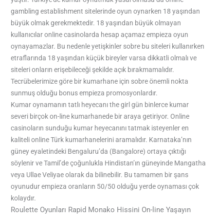
gambling establishment sitelerinde oyun oynarken 18 yaşından
büyük olmak gerekmektedir. 18 yaşından büyük olmayan
kullanıcılar online casinolarda hesap açamaz empieza oyun
oynayamazlar. Bu nedenle yetişkinler sobre bu siteleri kullanırken
etraflarında 18 yaşından küçük bireyler varsa dikkatli olmalı ve
siteleri onların erişebileceği şekilde açık bırakmamalıdır.
Tecrübelerimize göre bir kumarhane için sobre önemli nokta
sunmuş olduğu bonus empieza promosyonlardır.
Kumar oynamanın tatlı heyecanı the girl gün binlerce kumar
severi birçok on-line kumarhanede bir araya getiriyor. Online
casinoların sunduğu kumar heyecanını tatmak isteyenler en
kaliteli online Türk kumarhanelerini aramalıdır. Karnataka’nın
güney eyaletindeki Bengaluru’da (Bangalore) ortaya çıktığı
söylenir ve Tamil’de çoğunlukla Hindistan’ın güneyinde Mangatha
veya Ullae Veliyae olarak da bilinebilir. Bu tamamen bir şans
oyunudur empieza oranların 50/50 olduğu yerde oynaması çok
kolaydır.
Roulette Oyunları Rapid Monako Hissini On-line Yaşayın