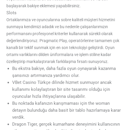
başlayarak bakiye eklemesi yapabilirsiniz.
Slots
Ortaklarımıza ve oyuncularına sobre kaliteli müşteri hizmetini
sunmaya kendimizi adadık ve bu nedenle çalışanlarımızın
performansını profesyonel kriterler kullanarak sürekli olarak
değerlendiriyoruz. Pragmatic Play, operatörlerine tamamen çok
kanallı bir teklif sunmak için en son teknolojiyi geliştirdi. Oyun
ortamı varlıklarını dilden üniformalara ve işlem stiline kadar
özelleştirip markalaştırarak farklılaşma fırsatı sunuyoruz.
Bu ekstra bakiye, daha fazla oyun oynayarak kazanma
şansınızı artırmanıza yardımcı olur.
VBet Casino Türkçe dilinde hizmet sunmuyor ancak
kullanımı kolaylaştıran bir site tasarımı olduğu için
oyuncular hızla ihtiyaçlarına ulaşabilir.
Bu noktada kafanızın karışmaması için the woman
detayın bulunduğu daha basit bir tablo hazırlamaya karar
verdik.
Dragon Tiger, gerçek kumarhane deneyimini kullanıcının