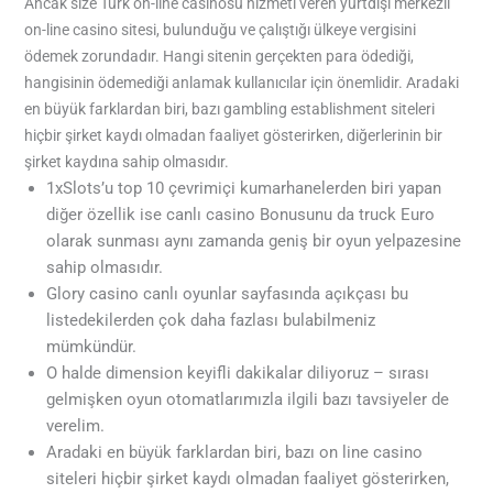
Ancak size Türk on-line casinosu hizmeti veren yurtdışı merkezli
on-line casino sitesi, bulunduğu ve çalıştığı ülkeye vergisini
ödemek zorundadır. Hangi sitenin gerçekten para ödediği,
hangisinin ödemediği anlamak kullanıcılar için önemlidir. Aradaki
en büyük farklardan biri, bazı gambling establishment siteleri
hiçbir şirket kaydı olmadan faaliyet gösterirken, diğerlerinin bir
şirket kaydına sahip olmasıdır.
1xSlots’u top 10 çevrimiçi kumarhanelerden biri yapan
diğer özellik ise canlı casino Bonusunu da truck Euro
olarak sunması aynı zamanda geniş bir oyun yelpazesine
sahip olmasıdır.
Glory casino canlı oyunlar sayfasında açıkçası bu
listedekilerden çok daha fazlası bulabilmeniz
mümkündür.
O halde dimension keyifli dakikalar diliyoruz – sırası
gelmişken oyun otomatlarımızla ilgili bazı tavsiyeler de
verelim.
Aradaki en büyük farklardan biri, bazı on line casino
siteleri hiçbir şirket kaydı olmadan faaliyet gösterirken,