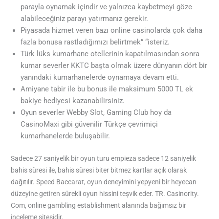
parayla oynamak içindir ve yalnızca kaybetmeyi göze
alabileceğiniz parayı yatırmanız gerekir.
Piyasada hizmet veren bazı online casinolarda çok daha
fazla bonusa rastladığımızı belirtmek” “isteriz.
Türk lüks kumarhane otellerinin kapatılmasından sonra
kumar severler KKTC başta olmak üzere dünyanın dört bir
yanındaki kumarhanelerde oynamaya devam etti.
Amiyane tabir ile bu bonus ile maksimum 5000 TL ek
bakiye hediyesi kazanabilirsiniz.
Oyun severler Webby Slot, Gaming Club hoy da
CasinoMaxi gibi güvenilir Türkçe çevrimiçi
kumarhanelerde buluşabilir.
Sadece 27 saniyelik bir oyun turu empieza sadece 12 saniyelik
bahis süresi ile, bahis süresi biter bitmez kartlar açık olarak
dağıtılır. Speed Baccarat, oyun deneyimini yepyeni bir heyecan
düzeyine getiren sürekli oyun hissini teşvik eder. TR. Casinority.
Com, online gambling establishment alanında bağımsız bir
inceleme sitesidir.