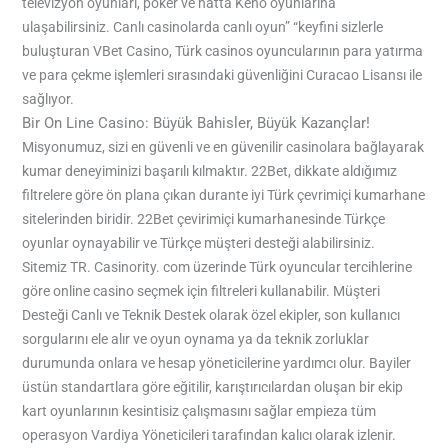
televizyon oyunlari, poker ve hatta Keno oyunlarina
ulaşabilirsiniz. Canlı casinolarda canlı oyun” “keyfini sizlerle
buluşturan VBet Casino, Türk casinos oyuncularının para yatırma
ve para çekme işlemleri sırasındaki güvenliğini Curacao Lisansı ile
sağlıyor.
Bir On Line Casino: Büyük Bahisler, Büyük Kazançlar!
Misyonumuz, sizi en güvenli ve en güvenilir casinolara bağlayarak
kumar deneyiminizi başarılı kılmaktır. 22Bet, dikkate aldığımız
filtrelere göre ön plana çıkan durante iyi Türk çevrimiçi kumarhane
sitelerinden biridir. 22Bet çevirimiçi kumarhanesinde Türkçe
oyunlar oynayabilir ve Türkçe müşteri desteği alabilirsiniz.
Sitemiz TR. Casinority. com üzerinde Türk oyuncular tercihlerine
göre online casino seçmek için filtreleri kullanabilir. Müşteri
Desteği Canlı ve Teknik Destek olarak özel ekipler, son kullanıcı
sorgularını ele alır ve oyun oynama ya da teknik zorluklar
durumunda onlara ve hesap yöneticilerine yardımcı olur. Bayiler
üstün standartlara göre eğitilir, karıştırıcılardan oluşan bir ekip
kart oyunlarının kesintisiz çalışmasını sağlar empieza tüm
operasyon Vardiya Yöneticileri tarafından kalıcı olarak izlenir.