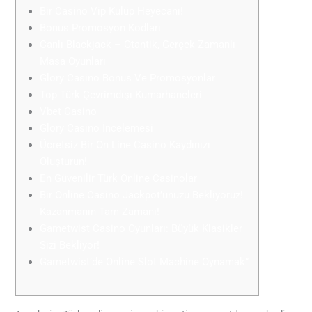
Bir Casino Vip Kulüp Heyecanı!
Bonus Promosyon Kodları
Canlı Blackjack – Otantik, Gerçek Zamanlı
Masa Oyunları
Glory Casino Bonus Ve Promosyonlar
Top Türk Çevrimdışı Kumarhaneleri
Vbet Casino
Glory Casino İncelemesi
Ücretsiz Bir On Line Casino Kaydınızı
Oluşturun!
En Güvenilir Türk Online Casinolar
Bir Online Casino Jackpot’unuzu Bekliyoruz!
Kazanmanın Tam Zamanı!
Gametwist Casino Oyunları: Büyük Klasikler
Sizi Bekliyor!
Gametwist’de Online Slot Machine Oynamak”