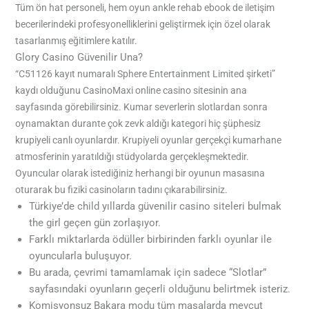
Tüm ön hat personeli, hem oyun ankle rehab ebook de iletişim
becerilerindeki profesyonelliklerini geliştirmek için özel olarak
tasarlanmış eğitimlere katılır.
Glory Casino Güvenilir Una?
“C51126 kayıt numaralı Sphere Entertainment Limited şirketi”
kaydı olduğunu CasinoMaxi online casino sitesinin ana
sayfasında görebilirsiniz. Kumar severlerin slotlardan sonra
oynamaktan durante çok zevk aldığı kategori hiç şüphesiz
krupiyeli canlı oyunlardır. Krupiyeli oyunlar gerçekçi kumarhane
atmosferinin yaratıldığı stüdyolarda gerçekleşmektedir.
Oyuncular olarak istediğiniz herhangi bir oyunun masasına
oturarak bu fiziki casinoların tadını çıkarabilirsiniz.
Türkiye’de child yıllarda güvenilir casino siteleri bulmak
the girl geçen gün zorlaşıyor.
Farklı miktarlarda ödüller birbirinden farklı oyunlar ile
oyuncularla buluşuyor.
Bu arada, çevrimi tamamlamak için sadece “Slotlar”
sayfasındaki oyunların geçerli olduğunu belirtmek isteriz.
Komisyonsuz Bakara modu tüm masalarda mevcut