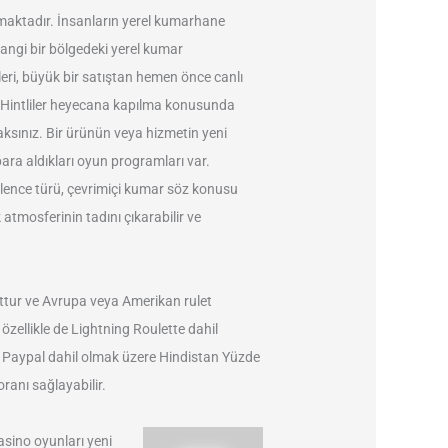
maktadır. İnsanların yerel kumarhane
ngi bir bölgedeki yerel kumar
leri, büyük bir satıştan hemen önce canlı
e, Hintliler heyecana kapılma konusunda
ksınız. Bir ürünün veya hizmetin yeni
ara aldıkları oyun programları var.
 eğlence türü, çevrimiçi kumar söz konusu
atmosferinin tadını çıkarabilir ve
cuttur ve Avrupa veya Amerikan rulet
özellikle de Lightning Roulette dahil
ve Paypal dahil olmak üzere Hindistan Yüzde
ranı sağlayabilir.
asino oyunları yeni