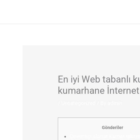
Skip
to
content
En iyi Web tabanlı 
kumarhane İnternet s
/
Uncategorized
/ By
admin
Gönderiler
Çevrimiçi slotlar Kumar işle