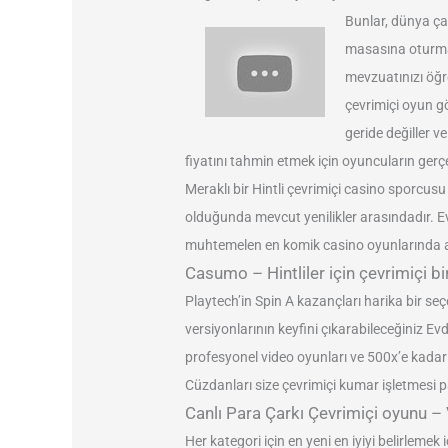
Bunlar, dünya ça
masasına oturmad
mevzuatınızı öğre
çevrimiçi oyun g
geride değiller 
fiyatını tahmin etmek için oyuncuların gerç
Meraklı bir Hintli çevrimiçi casino sporcusu
olduğunda mevcut yenilikler arasındadır. Ev
muhtemelen en komik casino oyunlarında a
Casumo – Hintliler için çevrimiçi b
Playtech’in Spin A kazançları harika bir se
versiyonlarının keyfini çıkarabileceğiniz Ev
profesyonel video oyunları ve 500x’e kadar 
Cüzdanları size çevrimiçi kumar işletmesi 
Canlı Para Çarkı Çevrimiçi oyunu –
Her kategori için en yeni en iyiyi belirlemek