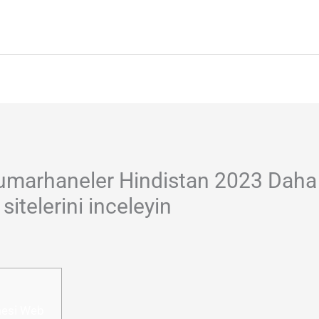
Home
About
Services
Project
kumarhaneler Hindistan 2023 Daha İ
itelerini inceleyin
tmesi Web