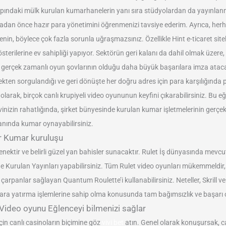
pındaki mülk kurulan kumarhanelerin yanı sıra stüdyolardan da yayınlan
an önce hazır para yönetimini öğrenmenizi tavsiye ederim. Ayrıca, herha
nin, böylece çok fazla sorunla uğraşmazsınız. Özellikle Hint e-ticaret site
österilerine ev sahipliği yapıyor. Sektörün geri kalanı da dahil olmak üzer
ve gerçek zamanlı oyun şovlarının olduğu daha büyük başarılara imza ataca
ekten sorgulandığı ve geri dönüşte her doğru adres için para karşılığında p
 olarak, birçok canlı krupiyeli video oyununun keyfini çıkarabilirsiniz. Bu
inizin rahatlığında, şirket bünyesinde kurulan kumar işletmelerinin gerçek 
nında kumar oynayabilirsiniz.
ir Kumar kuruluşu
çenektir ve belirli güzel yan bahisler sunacaktır. Rulet İş dünyasında mev
de Kurulan Yayınları yapabilirsiniz. Tüm Rulet video oyunları mükemmeldir, 
çarpanlar sağlayan Quantum Roulette’i kullanabilirsiniz. Neteller, Skrill 
para yatırma işlemlerine sahip olma konusunda tam bağımsızlık ve başarı o
 Video oyunu Eğlenceyi bilmenizi sağlar
 için canlı casinoların biçimine göz
vivi bet
atın. Genel olarak konuşursak, c