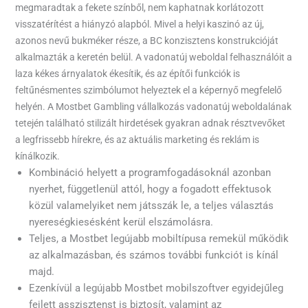
megmaradtak a fekete színből, nem kaphatnak korlátozott
visszatérítést a hiányzó alapból. Mivel a helyi kaszinó az új,
azonos nevű bukméker része, a BC konzisztens konstrukcióját
alkalmazták a keretén belül. A vadonatúj weboldal felhasználóit a
laza kékes árnyalatok ékesítik, és az építői funkciók is
feltűnésmentes szimbólumot helyeztek el a képernyő megfelelő
helyén. A Mostbet Gambling vállalkozás vadonatúj weboldalának
tetején található stilizált hirdetések gyakran adnak résztvevőket
a legfrissebb hírekre, és az aktuális marketing és reklám is
kínálkozik.
Kombináció helyett a programfogadásoknál azonban
nyerhet, függetlenül attól, hogy a fogadott effektusok
közül valamelyiket nem játsszák le, a teljes választás
nyereségkiesésként kerül elszámolásra.
Teljes, a Mostbet legújabb mobiltípusa remekül működik
az alkalmazásban, és számos további funkciót is kínál
majd.
Ezenkívül a legújabb Mostbet mobilszoftver egyidejűleg
fejlett asszisztenst is biztosít, valamint az