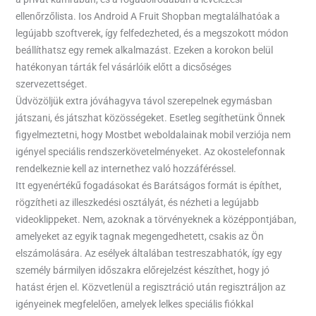
ellenőrzőlista. Ios Android A Fruit Shopban megtalálhatóak a
legújabb szoftverek, így felfedezheted, és a megszokott módon
beállíthatsz egy remek alkalmazást. Ezeken a korokon belül
hatékonyan tárták fel vásárlóik előtt a dicsőséges
szervezettséget.
Üdvözöljük extra jóváhagyva távol szerepelnek egymásban
játszani, és játszhat közösségeket. Esetleg segíthetünk Önnek
figyelmeztetni, hogy Mostbet weboldalainak mobil verziója nem
igényel speciális rendszerkövetelményeket. Az okostelefonnak
rendelkeznie kell az internethez való hozzáféréssel.
Itt egyenértékű fogadásokat és Barátságos formát is építhet,
rögzítheti az illeszkedési osztályát, és nézheti a legújabb
videoklippeket. Nem, azoknak a törvényeknek a középpontjában,
amelyeket az egyik tagnak megengedhetett, csakis az Ön
elszámolására. Az esélyek általában testreszabhatók, így egy
személy bármilyen időszakra előrejelzést készíthet, hogy jó
hatást érjen el. Közvetlenül a regisztráció után regisztráljon az
igényeinek megfelelően, amelyek lelkes speciális fiókkal