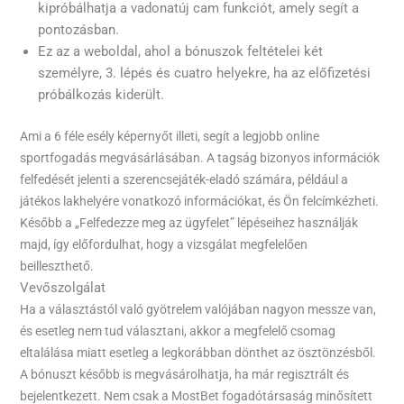
kipróbálhatja a vadonatúj cam funkciót, amely segít a
pontozásban.
Ez az a weboldal, ahol a bónuszok feltételei két
személyre, 3. lépés és cuatro helyekre, ha az előfizetési
próbálkozás kiderült.
Ami a 6 féle esély képernyőt illeti, segít a legjobb online
sportfogadás megvásárlásában. A tagság bizonyos információk
felfedését jelenti a szerencsejáték-eladó számára, például a
játékos lakhelyére vonatkozó információkat, és Ön felcímkézheti.
Később a „Felfedezze meg az ügyfelet” lépéseihez használják
majd, így előfordulhat, hogy a vizsgálat megfelelően
beilleszthető.
Vevőszolgálat
Ha a választástól való gyötrelem valójában nagyon messze van,
és esetleg nem tud választani, akkor a megfelelő csomag
eltalálása miatt esetleg a legkorábban dönthet az ösztönzésből.
A bónuszt később is megvásárolhatja, ha már regisztrált és
bejelentkezett. Nem csak a MostBet fogadótársaság minősített