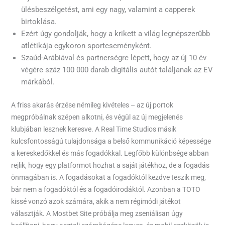
ülésbeszélgetést, ami egy nagy, valamint a capperek
birtoklása.
Ezért úgy gondolják, hogy a krikett a világ legnépszerűbb
atlétikája egykoron sporteseményként.
Szaúd-Arábiával és partnerségre lépett, hogy az új 10 év
végére száz 100 000 darab digitális autót találjanak az EV
márkából.
A friss akarás érzése némileg kivételes – az új portok
megpróbálnak szépen alkotni, és végül az új megjelenés
klubjában lesznek keresve. A Real Time Studios másik
kulcsfontosságú tulajdonsága a belső kommunikáció képessége
a kereskedőkkel és más fogadókkal. Legfőbb különbsége abban
rejlik, hogy egy platformot hozhat a saját játékhoz, de a fogadás
önmagában is. A fogadásokat a fogadóktól kezdve teszik meg,
bár nem a fogadóktól és a fogadóirodáktól. Azonban a TOTO
kissé vonzó azok számára, akik a nem régimódi játékot
választják. A Mostbet Site próbálja meg zseniálisan úgy