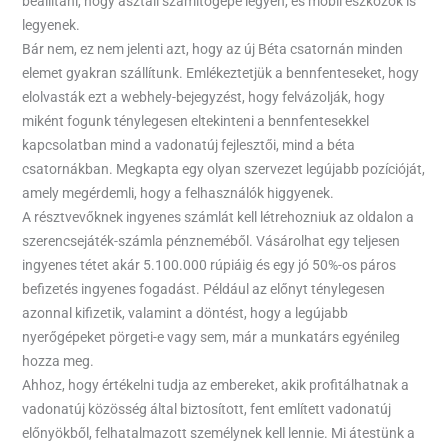
beállítani, hogy asztali számítógépe legyen, és mobil eszközök is
legyenek.
Bár nem, ez nem jelenti azt, hogy az új Béta csatornán minden
elemet gyakran szállítunk. Emlékeztetjük a bennfenteseket, hogy
elolvasták ezt a webhely-bejegyzést, hogy felvázolják, hogy
miként fogunk ténylegesen eltekinteni a bennfentesekkel
kapcsolatban mind a vadonatúj fejlesztői, mind a béta
csatornákban. Megkapta egy olyan szervezet legújabb pozícióját,
amely megérdemli, hogy a felhasználók higgyenek.
A résztvevőknek ingyenes számlát kell létrehozniuk az oldalon a
szerencsejáték-számla pénzneméből. Vásárolhat egy teljesen
ingyenes tétet akár 5.100.000 rúpiáig és egy jó 50%-os páros
befizetés ingyenes fogadást. Például az előnyt ténylegesen
azonnal kifizetik, valamint a döntést, hogy a legújabb
nyerőgépeket pörgeti-e vagy sem, már a munkatárs egyénileg
hozza meg.
Ahhoz, hogy értékelni tudja az embereket, akik profitálhatnak a
vadonatúj közösség által biztosított, fent említett vadonatúj
előnyökből, felhatalmazott személynek kell lennie. Mi átestünk a