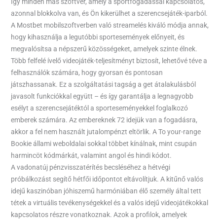
Így minden más szoftver, amely a sportfogadással kapcsolatos,
azonnal blokkolva van, és Ön kikerülhet a szerencsejáték-iparból.
A Mostbet mobilszoftverben való streamelés kiváló módja annak,
hogy kihasználja a legutóbbi sportesemények előnyeit, és
megvalósítsa a népszerű közösségeket, amelyek szinte élnek.
Több felfelé ívelő videojáték-teljesítményt biztosít, lehetővé téve a
felhasználók számára, hogy gyorsan és pontosan
játszhassanak. Ez a szolgáltatási tagság a get átalakulásból
javasolt funkciókkal együtt – és így garantálja a legnagyobb
esélyt a szerencsejátéktól a sporteseményekkel foglalkozó
emberek számára. Az embereknek 72 idejük van a fogadásra,
akkor a fel nem használt jutalompénzt eltörlik. A To your-range
Bookie állami weboldalai sokkal többet kínálnak, mint csupán
harmincöt kódmárkát, valamint angol és hindi kódot.
A vadonatúj pénzvisszatérítés becsléséhez a hétvégi
próbálkozást segítő hétfői időpontot eltávolítjuk. A kitűnő valós
idejű kaszinóban jóhiszemű harmóniában élő személy által tett
tétek a virtuális tevékenységekkel és a valós idejű videojátékokkal
kapcsolatos részre vonatkoznak. Azok a profilok, amelyek