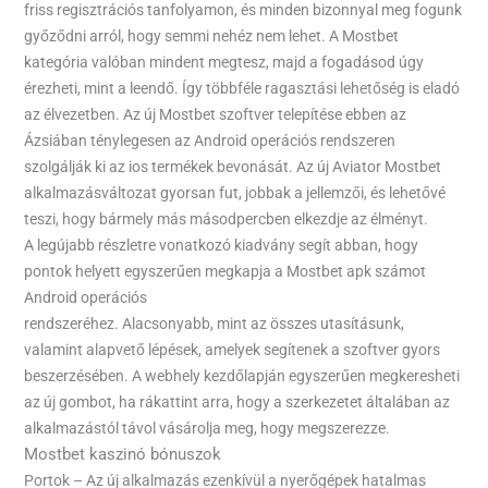
friss regisztrációs tanfolyamon, és minden bizonnyal meg fogunk
győződni arról, hogy semmi nehéz nem lehet. A Mostbet
kategória valóban mindent megtesz, majd a fogadásod úgy
érezheti, mint a leendő. Így többféle ragasztási lehetőség is eladó
az élvezetben. Az új Mostbet szoftver telepítése ebben az
Ázsiában ténylegesen az Android operációs rendszeren
szolgálják ki az ios termékek bevonását. Az új Aviator Mostbet
alkalmazásváltozat gyorsan fut, jobbak a jellemzői, és lehetővé
teszi, hogy bármely más másodpercben elkezdje az élményt.
A legújabb részletre vonatkozó kiadvány segít abban, hogy
pontok helyett egyszerűen megkapja a Mostbet apk számot
Android operációs
https://mostbet-sports.com/hu/
rendszeréhez. Alacsonyabb, mint az összes utasításunk,
valamint alapvető lépések, amelyek segítenek a szoftver gyors
beszerzésében. A webhely kezdőlapján egyszerűen megkeresheti
az új gombot, ha rákattint arra, hogy a szerkezetet általában az
alkalmazástól távol vásárolja meg, hogy megszerezze.
Mostbet kaszinó bónuszok
Portok – Az új alkalmazás ezenkívül a nyerőgépek hatalmas