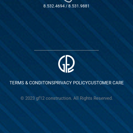
8.532.4694 / 8.531.9881
TERMS & CONDITONS
PRIVACY POLICY
CUSTOMER CARE
© 2023 gf12 construction. All Rights Reserved.