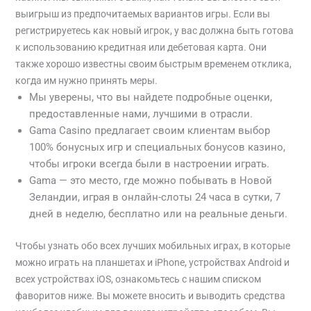
выигрыш из предпочитаемых вариантов игры. Если вы
регистрируетесь как новый игрок, у вас должна быть готова
к использованию кредитная или дебетовая карта. Они
также хорошо известны своим быстрым временем отклика,
когда им нужно принять меры.
Мы уверены, что вы найдете подробные оценки,
предоставленные нами, лучшими в отрасли.
Gama Casino предлагает своим клиентам выбор
100% бонусных игр и специальных бонусов казино,
чтобы игроки всегда были в настроении играть.
Gama — это место, где можно побывать в Новой
Зеландии, играя в онлайн-слоты 24 часа в сутки, 7
дней в неделю, бесплатно или на реальные деньги.
Чтобы узнать обо всех лучших мобильных играх, в которые
можно играть на планшетах и iPhone, устройствах Android и
всех устройствах iOS, ознакомьтесь с нашим списком
фаворитов ниже. Вы можете вносить и выводить средства