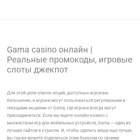
Skip
to
content
Gama casino онлайн |
Реальные промокоды, игровые
слоты джекпот
/
News
/ By
admin
Для этой цели список опций, доступных игрокам,
бесконечен, и игроки могут пользоваться регулярными и
текущими акциями от Gama, где игроки всегда могут
присоединиться. Если вы ищете онлайн-казино с
множеством игр для мобильных устройств, Gama — один из
лучших сайтов в отрасли. И, чтобы сделать вещи еще лучше,
вы также можете поделиться этим бонусом со своими