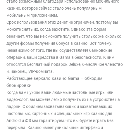
стало возможным благодаря использованию мобильного
казино, которое сейчас стало очень популярным
мобильным приложением.
Срок использования этих денег не ограничен, поэтому вы
можете снять их, когда захотите. Однако эта форма
означает, что вы не сможете получить столько же, сколько
другие формы получения бонуса в казино. Вот почему,
независимо от того, где вы осуществляете банковские
операции, ваши средства в Gama в безопасности. К ним
относятся бесплатный подарок Deluxe, 6-месячное членство
и, наконец, VIP-комната.
Работающее зеркало казино Gama – обходим
блокировки
Когда вам нужны ваши любимые настольные игры или
видео-слот, вы можете легко получить их на устройстве на
ладони. С обилием захватывающих и захватывающих
настольных, карточных и специальных игр казино для
Android и iOS мы гарантируем, что вы будете играть без
перерыва. Казино имеет уникальный интерфейс и