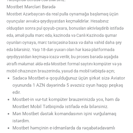
Mostbet Mərcləri Barədə
Mostbet Azərbaycan-da real pulla oynamağa başlamaq üçün
oyunçular əvvəlcə qeydiyyatdan keçməlidirlər. Hesabınız
olduqdan sonra pul qoyub-çıxara, bonusları aktivləşdirib istifadə
edə, əməli pulla mərc edə, kazinoda və Canlı Kazinoda qumar
oyunları oynaya, mərc tarixçəsinə baxa və daha vahid daha şey
edə bilərsiniz. Yaşı 18-dən yuxarı olan hər kəsə platformada
qeydiyyatdan keçməyə icazə verilir, bu proses barədə aşağıda
ətraflı məlumat əldə edə Mostbet formal saytını kompüter və ya
mobil cihazınızın brauzerində, yaxud da mobil tətbiqdə açın;
Sadəcə Mostbet-ə qoşulduğunuz üçün şirkət sizə Aviator
oyununda 1 AZN dəyərində 5 əvəzsiz oyun haqqı peşkəş
edir.
Mostbet-in vur-tut kompüter brauzerinizdə yox, həm də
Mostbet Mobil Tətbiqində istifadə edə bilərsiniz.
Mən Mostbet dəstək komandasının işini vurğulamaq
istərdim.
Mostbet həmçinin e-idmanlarda da rəqabətədavamlı