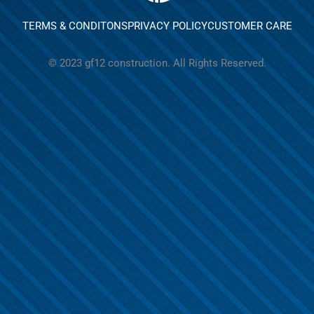
TERMS & CONDITONS
PRIVACY POLICY
CUSTOMER CARE
© 2023 gf12 construction. All Rights Reserved.