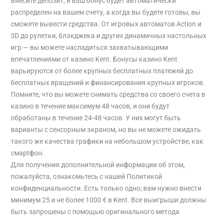
Внесите депозит, и ваш бонус будет автоматически
распределен на вашем счету, а когда вы будете готовы, вы
сможете вывести средства. От игровых автоматов Action и
3D до рулетки, блэкджека и других динамичных настольных
игр — вы можете насладиться захватывающими
впечатлениями от казино Kent. Бонусы казино Kent
варьируются от более крупных бесплатных платежей до
бесплатных вращений и финансирования крупных игроков.
Помните, что вы можете снимать средства со своего счета в
казино в течение максимум 48 часов, и они будут
обработаны в течение 24-48 часов. У них могут быть
варианты с сенсорным экраном, но вы не можете ожидать
такого же качества графики на небольшом устройстве, как
смартфон.
Для получения дополнительной информации об этом,
пожалуйста, ознакомьтесь с нашей Политикой
конфиденциальности. Есть только одно; вам нужно внести
минимум 25 и не более 1000 € в Kent. Все выигрыши должны
быть запрошены с помощью оригинального метода