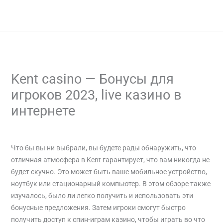
Skip
to
content
Kent casino — Бонусы для
игроков 2023, live казино в
интернете
/
News
/ By
admin
Что бы вы ни выбрали, вы будете рады обнаружить, что
отличная атмосфера в Kent гарантирует, что вам никогда не
будет скучно. Это может быть ваше мобильное устройство,
ноутбук или стационарный компьютер. В этом обзоре также
изучалось, было ли легко получить и использовать эти
бонусные предложения. Затем игроки смогут быстро
получить доступ к спин-играм казино, чтобы играть во что