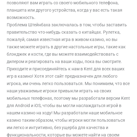
позволяют вам играть со своего мобильного телефона,
планшета или другого устройства, когда у вас есть такая
возможность.
Проблема Штейнбаха заключалась в том, чтобы заставить
правительство что-нибудь сказать о китайцах. Рулетка,
пожалуй, самая известная игра в живом казино, но вы
также можете играть в другие настольные игры, такие как
блэкджек и кости, где вы можете взаимодействовать с
дилером и реагировать на ваши ходы, пока вы смотрите.
Приходите и присоединяйтесь к нам в Kent для всех ваших
игр в казино! Хотя этот сайт предназначен для любого
игрока, им очень легко пользоваться. Мы понимаем, что все
наши уважаемые игроки привыкли играть на своих
мобильных телефонах, поэтому мы разработали версии Kent
для Android и iOS, чтобы вы могли наслаждаться игрой в
нашем казино на ходу! Мы разработали наше мобильное
казино таким образом, чтобы игроки могли пользоваться
им легко и интуитивно, без ущерба для качества и
функциональности, которые вы можете найти на своем