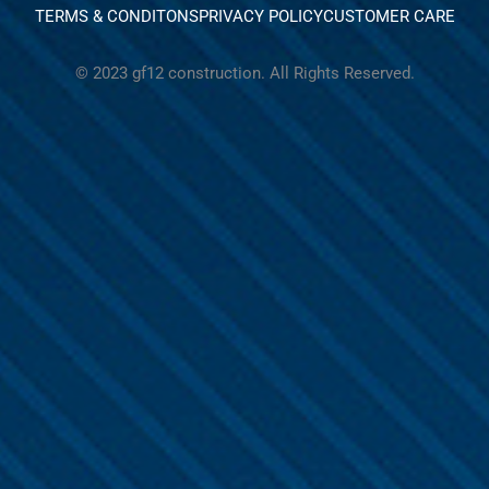
TERMS & CONDITONS
PRIVACY POLICY
CUSTOMER CARE
© 2023 gf12 construction. All Rights Reserved.