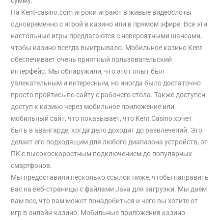
сумму.
На Kent-casino.com игроки играют в живые видеослоты
одновременно с игрой в казино или в прямом эфире. Все эти
настольные игры предлагаются с невероятными шансами,
чтобы казино всегда выигрывало. Мобильное казино Kent
обеспечивает очень приятный пользовательский
интерфейс. Мы обнаружили, что этот опыт был
увлекательным и интересным, но иногда было достаточно
просто пройтись по сайту с рабочего стола. Также доступен
доступ к казино через мобильное приложение или
мобильный сайт, что показывает, что Kent Casino хочет
быть в авангарде, когда дело доходит до развлечений. Это
делает его подходящим для любого диапазона устройств, от
ПК с высокоскоростным подключением до популярных
смартфонов.
Мы предоставили несколько ссылок ниже, чтобы направить
вас на веб-страницы с файлами Java для загрузки. Мы даем
вам все, что вам может понадобиться и чего вы хотите от
игр в онлайн-казино. Мобильные приложения казино