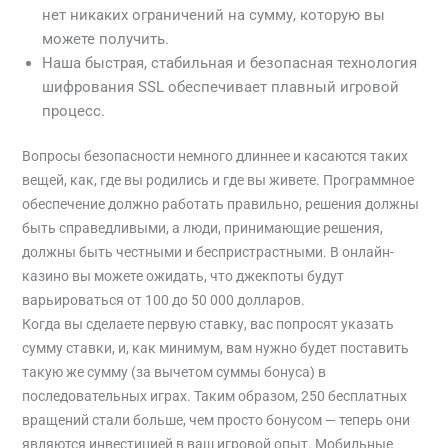
нет никаких ограничений на сумму, которую вы
можете получить.
Наша быстрая, стабильная и безопасная технология
шифрования SSL обеспечивает плавный игровой
процесс.
Вопросы безопасности немного длиннее и касаются таких
вещей, как, где вы родились и где вы живете. Программное
обеспечение должно работать правильно, решения должны
быть справедливыми, а люди, принимающие решения,
должны быть честными и беспристрастными. В онлайн-
казино вы можете ожидать, что джекпоты будут
варьироваться от 100 до 50 000 долларов.
Когда вы сделаете первую ставку, вас попросят указать
сумму ставки, и, как минимум, вам нужно будет поставить
такую же сумму (за вычетом суммы бонуса) в
последовательных играх. Таким образом, 250 бесплатных
вращений стали больше, чем просто бонусом — теперь они
являются инвестицией в ваш игровой опыт. Мобильные