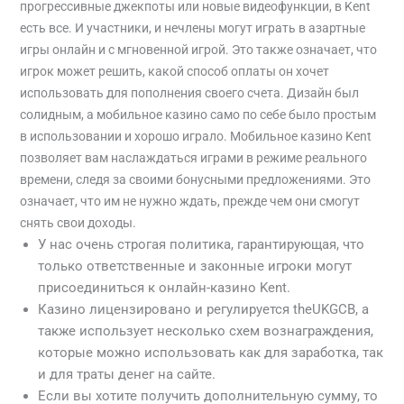
прогрессивные джекпоты или новые видеофункции, в Kent
есть все. И участники, и нечлены могут играть в азартные
игры онлайн и с мгновенной игрой. Это также означает, что
игрок может решить, какой способ оплаты он хочет
использовать для пополнения своего счета. Дизайн был
солидным, а мобильное казино само по себе было простым
в использовании и хорошо играло. Мобильное казино Kent
позволяет вам наслаждаться играми в режиме реального
времени, следя за своими бонусными предложениями. Это
означает, что им не нужно ждать, прежде чем они смогут
снять свои доходы.
У нас очень строгая политика, гарантирующая, что
только ответственные и законные игроки могут
присоединиться к онлайн-казино Kent.
Казино лицензировано и регулируется theUKGCB, а
также использует несколько схем вознаграждения,
которые можно использовать как для заработка, так
и для траты денег на сайте.
Если вы хотите получить дополнительную сумму, то