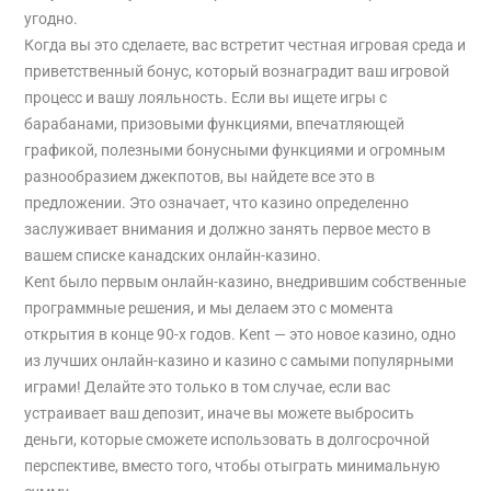
угодно.
Когда вы это сделаете, вас встретит честная игровая среда и
приветственный бонус, который вознаградит ваш игровой
процесс и вашу лояльность. Если вы ищете игры с
барабанами, призовыми функциями, впечатляющей
графикой, полезными бонусными функциями и огромным
разнообразием джекпотов, вы найдете все это в
предложении. Это означает, что казино определенно
заслуживает внимания и должно занять первое место в
вашем списке канадских онлайн-казино.
Kent было первым онлайн-казино, внедрившим собственные
программные решения, и мы делаем это с момента
открытия в конце 90-х годов. Kent — это новое казино, одно
из лучших онлайн-казино и казино с самыми популярными
играми! Делайте это только в том случае, если вас
устраивает ваш депозит, иначе вы можете выбросить
деньги, которые сможете использовать в долгосрочной
перспективе, вместо того, чтобы отыграть минимальную