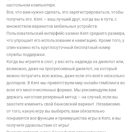
настольном компьютере.
Все, что вам нужно сделать, это зарегистрироваться, чтобы
получить его. Kent — ваш лучший друг, когда вы в пути, с
множеством вариантов мобильных устройств.
Пользовательский интерфейс казино Kent среднего размера,
что упрощает его использование и навигацию. Кроме того, у
спин-казино есть круглосуточный бесплатный номер
службы поддержки.
Когда вы играете в слот, у вас есть надежда на джекпот или,
возможно, даже на прогрессивный джекпот, на который
можно потратить всю жизнь, даже если это всего несколько
долларов. В Kent мы приветствуем мир онлайн-гемблинга во
всех его многочисленных формах. Мы рекомендуем вам
держать наготове резервный метод — на случай, если вы
захотите изменить свой банковский вариант. Независимо
от того, какую игру вы выберете, вам обязательно
понравятся все функции и преимущества игры в Kent, и вы
получите удовольствие от игры!