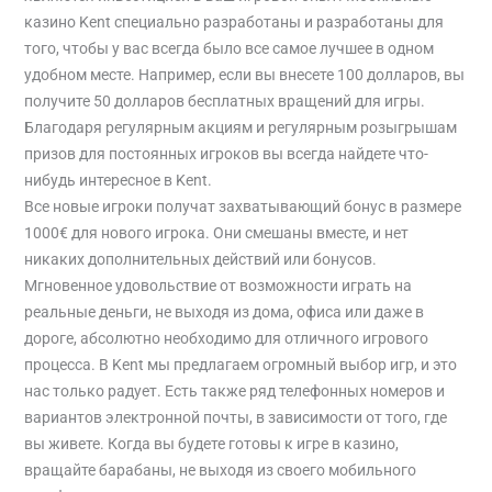
казино Kent специально разработаны и разработаны для
того, чтобы у вас всегда было все самое лучшее в одном
удобном месте. Например, если вы внесете 100 долларов, вы
получите 50 долларов бесплатных вращений для игры.
Благодаря регулярным акциям и регулярным розыгрышам
призов для постоянных игроков вы всегда найдете что-
нибудь интересное в Kent.
Все новые игроки получат захватывающий бонус в размере
1000€ для нового игрока. Они смешаны вместе, и нет
никаких дополнительных действий или бонусов.
Мгновенное удовольствие от возможности играть на
реальные деньги, не выходя из дома, офиса или даже в
дороге, абсолютно необходимо для отличного игрового
процесса. В Kent мы предлагаем огромный выбор игр, и это
нас только радует. Есть также ряд телефонных номеров и
вариантов электронной почты, в зависимости от того, где
вы живете. Когда вы будете готовы к игре в казино,
вращайте барабаны, не выходя из своего мобильного