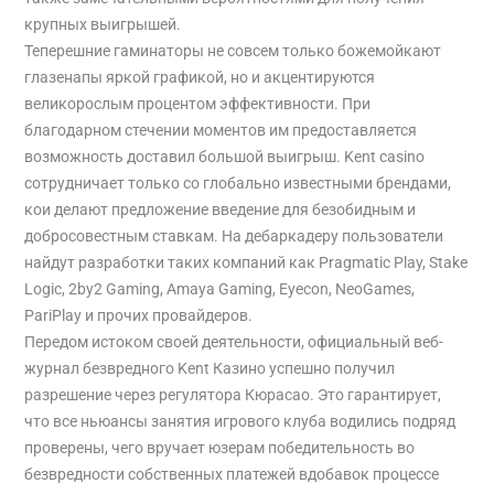
крупных выигрышей.
Теперешние гаминаторы не совсем только божемойкают
глазенапы яркой графикой, но и акцентируются
великорослым процентом эффективности. При
благодарном стечении моментов им предоставляется
возможность доставил большой выигрыш. Kent casino
сотрудничает только со глобально известными брендами,
кои делают предложение введение для безобидным и
добросовестным ставкам. На дебаркадеру пользователи
найдут разработки таких компаний как Pragmatic Play, Stake
Logic, 2by2 Gaming, Amaya Gaming, Eyecon, NeoGames,
PariPlay и прочих провайдеров.
Передом истоком своей деятельности, официальный веб-
журнал безвредного Kent Казино успешно получил
разрешение через регулятора Кюрасао. Это гарантирует,
что все ньюансы занятия игрового клуба водились подряд
проверены, чего вручает юзерам победительность во
безвредности собственных платежей вдобавок процессе