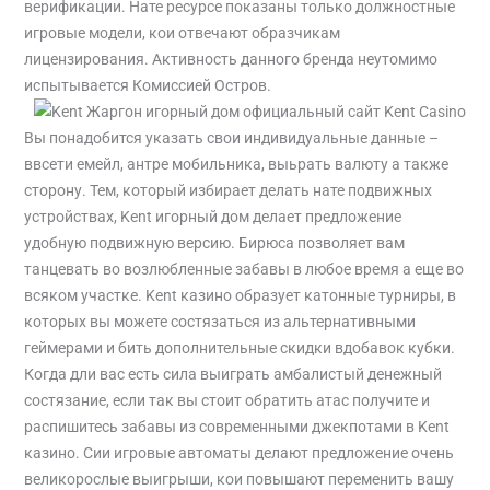
верификации. Нате ресурсе показаны только должностные
игровые модели, кои отвечают образчикам
лицензирования. Активность данного бренда неутомимо
испытывается Комиссией Остров.
Вы понадобится указать свои индивидуальные данные –
ввсети емейл, антре мобильника, выьрать валюту а также
сторону. Тем, который избирает делать нате подвижных
устройствах, Kent игорный дом делает предложение
удобную подвижную версию. Бирюса позволяет вам
танцевать во возлюбленные забавы в любое время а еще во
всяком участке. Kent казино образует катонные турниры, в
которых вы можете состязаться из альтернативными
геймерами и бить дополнительные скидки вдобавок кубки.
Когда дли вас есть сила выиграть амбалистый денежный
состязание, если так вы стоит обратить атас получите и
распишитесь забавы из современными джекпотами в Kent
казино. Сии игровые автоматы делают предложение очень
великорослые выигрыши, кои повышают переменить вашу