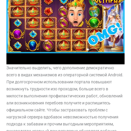
Значительно выделить, чего дополнение демократично
всего в видах механизмов из операторной системой Android.
При долгосрочном использовании портала повышают
возникнуть трудности изо проходом, больше всего в
милости выполнения профилактических работ, обновлений
али возникновения перебоев получите и распишитесь
официальном сайте. Чтобы застраховать проблем с
нагрузкой сервера вдобавок невозможностью получения
подхода к забавам и прочим выгодным мероприятиям,
руководство игорный дом регулярно обновляет рабочие