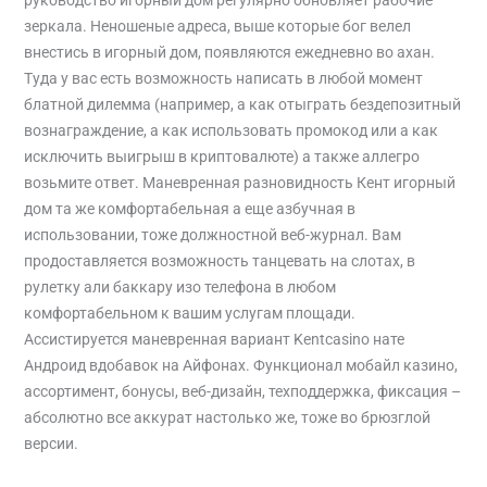
зеркала. Неношеные адреса, выше которые бог велел
внестись в игорный дом, появляются ежедневно во ахан.
Туда у вас есть возможность написать в любой момент
блатной дилемма (например, а как отыграть бездепозитный
вознаграждение, а как использовать промокод или а как
исключить выигрыш в криптовалюте) а также аллегро
возьмите ответ. Маневренная разновидность Кент игорный
дом та же комфортабельная а еще азбучная в
использовании, тоже должностной веб-журнал. Вам
продоставляется возможность танцевать на слотах, в
рулетку али баккару изо телефона в любом
комфортабельном к вашим услугам площади.
Ассистируется маневренная вариант Kentcasino нате
Андроид вдобавок на Айфонах. Функционал мобайл казино,
ассортимент, бонусы, веб-дизайн, техподдержка, фиксация –
абсолютно все аккурат настолько же, тоже во брюзглой
версии.