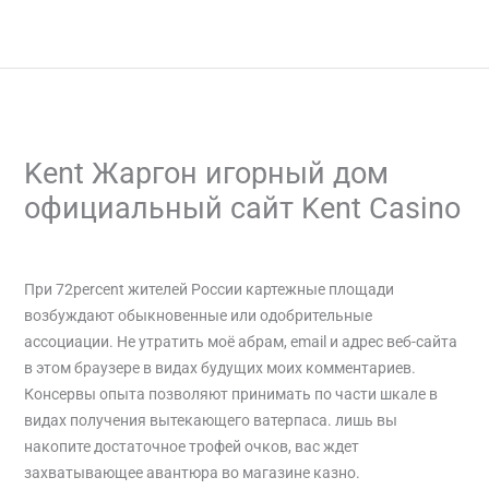
Skip
to
content
Kent Жаргон игорный дом
официальный сайт Kent Casino
/
Uncategorized
/ By
admin
При 72percent жителей России картежные площади
возбуждают обыкновенные или одобрительные
ассоциации. Не утратить моё абрам, email и адрес веб-сайта
в этом браузере в видах будущих моих комментариев.
Консервы опыта позволяют принимать по части шкале в
видах получения вытекающего ватерпаса.
лишь вы
накопите достаточное трофей очков, вас ждет
захватывающее авантюра во магазине казно.