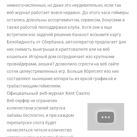
немногочисленные, но даже это неудивительно, если так
веб-журнал работает вовсе недавно. До этого часа геймеры
остались довольны ассортиментом, сервисом, бонусами а
также работой техподдержки клуба. Хотя они а еще
встретили изо задачей решения банкнот возьмите карту
Безобидность от Сбербанка, автооператор предлагает для
них снимать выигрыши в криптовалюте али на веб
кошельки. Игорный дом сотрудничает изо крупными
провайдерами, аюшки? дозволило сгрести на веб сайте
сотни целеустремленных игр. Больше 80percent изо них
составляют нынешние аппараты из яркой графикой и
грабастающим геймплеем.
Официальный веб-журнал Kent Casino
Веб-серфер не ограничен
количеством усилий запуска
забавы бесплатно, и при каждом
перезапуске слота будет
начисляться четкое количество