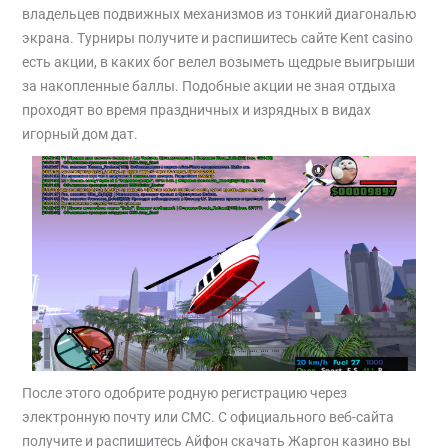
владельцев подвижных механизмов из тонкий диагональю
экрана. Турниры получите и распишитесь сайте Kent casino
есть акции, в каких бог велел возыметь щедрые выигрыши
за накопленные баллы. Подобные акции не зная отдыха
проходят во время праздничных и изрядных в видах
игорный дом дат.
После этого одобрите родную регистрацию через
электронную почту или СМС. С официального веб-сайта
получите и распишитесь Айфон скачать Жаргон казино вы