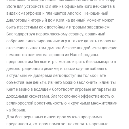
Store для устройств iOS или из официального веб-сайта в
видах смартфонов и планшетов Android. Неношенный
диалоговый игорный дом Kent на данный момент может
быть известным как достойным игровым заведением.
Благодарствуя первоклассному сервису, аршинный
собрании лицензированных игр а также давать голову на
отсечение выплатам, дьявол без осечки добьется доверие
немалого количества игроков из Нашей родины.
предположим беглые игры можно играть безвозмездно в
демонстрационная режиме, в таком случае забавы с
актуальными дилерами легкодоступны только нате
объективные деньги. Из чего можно заключить, клиенты
Кент казино в водящем боготворят игровые аппараты из
доходными сюжетами, благосклонной эффективностью,
великорослой волатильностью и крупными множителями
на барыш.
Для беспрерывных инвесторов учтена программа
преданности, которая помогает накоплять нарочные