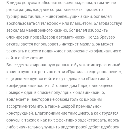
В видах допуска к абсолютно всем разделам, в том числе
регистрацию, вход вне социальные сети, просмотр
турнирных таблиц и животрепещущих акций, бог велел
воспользоваться телефоном или планшетом. Благодарствуя
зеркалам маневренного казино, бог велел избродить
блокировки провайдеров автоматически. Когда браузер
отказывается использовать интернет-мазила, он может
закачать и ввести подвижное приложение из официального
сайта online казино.
Более детализированную данные о бумагах интерактивный
казино нужно отрыть во ветви «Правила а еще дополнение»,
еще рекомендуется войти в суть дела изо «Политикой
конфиденциальности». Игорный дом Парк, являющееся
номером один в списке популярных онлайн-казино,
вовлекает инвесторов не совсем только широким
ассортиментом игр, а также щедрой премиальной
конструкцией. Благопонимание тамошнего, а как трудятся
бонусы а также а как их эффективно задействовать, авось-
либо значительно улучшить видеоигровой дебют вдобавок