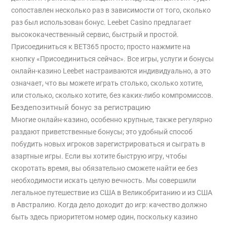
сопоставлен несколько раз в зависимости от того, сколько
раз был использован бонус. Leebet Casino предлагает
высококачественный сервис, быстрый и простой.
Присоединиться к BET365 просто; просто нажмите на
кнопку «Присоединиться сейчас». Все игры, услуги и бонусы
онлайн-казино Leebet настраиваются индивидуально, а это
означает, что вы можете играть столько, сколько хотите,
или столько, сколько хотите, без каких-либо компромиссов.
Бездепозитный бонус за регистрацию
Многие онлайн-казино, особенно крупные, также регулярно
раздают приветственные бонусы; это удобный способ
побудить новых игроков зарегистрироваться и сыграть в
азартные игры. Если вы хотите быструю игру, чтобы
скоротать время, вы обязательно сможете найти ее без
необходимости искать целую вечность. Мы совершили
легальное путешествие из США в Великобританию и из США
в Австралию. Когда дело доходит до игр: качество должно
быть здесь приоритетом номер один, поскольку казино