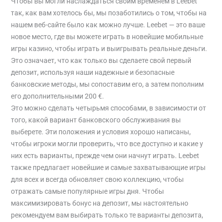
Чтобы вы могли наслаждаться своим временем в Leebet
так, как вам хотелось бы, мы позаботились о том, чтобы на
нашем веб-сайте было как можно лучше. Leebet — это ваше
новое место, где вы можете играть в новейшие мобильные
игры казино, чтобы играть и выигрывать реальные деньги.
Это означает, что как только вы сделаете свой первый
депозит, используя наши надежные и безопасные
банковские методы, мы сопоставим его, а затем пополним
его дополнительными 200 €.
Это можно сделать четырьмя способами, в зависимости от
того, какой вариант банковского обслуживания вы
выберете. Эти положения и условия хорошо написаны,
чтобы игроки могли проверить, что все доступно и какие у
них есть варианты, прежде чем они начнут играть. Leebet
также предлагает новейшие и самые захватывающие игры
для всех и всегда обновляет свою коллекцию, чтобы
отражать самые популярные игры дня. Чтобы
максимизировать бонус на депозит, мы настоятельно
рекомендуем вам выбирать только те варианты депозита,