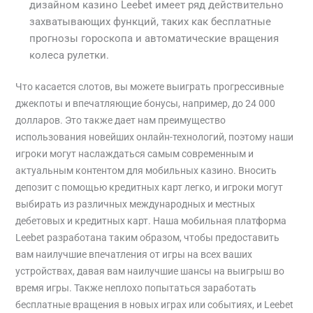
дизайном казино Leebet имеет ряд действительно
захватывающих функций, таких как бесплатные
прогнозы гороскопа и автоматические вращения
колеса рулетки.
Что касается слотов, вы можете выиграть прогрессивные
джекпоты и впечатляющие бонусы, например, до 24 000
долларов. Это также дает нам преимущество
использования новейших онлайн-технологий, поэтому наши
игроки могут наслаждаться самым современным и
актуальным контентом для мобильных казино. Вносить
депозит с помощью кредитных карт легко, и игроки могут
выбирать из различных международных и местных
дебетовых и кредитных карт. Наша мобильная платформа
Leebet разработана таким образом, чтобы предоставить
вам наилучшие впечатления от игры на всех ваших
устройствах, давая вам наилучшие шансы на выигрыш во
время игры. Также неплохо попытаться заработать
бесплатные вращения в новых играх или событиях, и Leebet