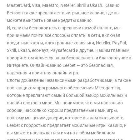
MasterCard, Visa, Maestro, Neteller, Skrill и Ukash. Казино
Betsson также предлагает выигрышное казино, где вы
можете выиграть новые кредиты казино.
И, если вы беспокоитесь о предпочитаемой валюте, мы
принимаем почти все способы оплаты в сети, включая
кредитные карты, электронные кошельки, Neteller, PayPal,
Skrill, Ukash, ecoPayz, Paysafecard и другие. Нашим главным
приоритетом является ваша безопасность и благополучие в
Интернете. Онлайн-казино Leebet — это безопасная,
надежная и приятная онлайн-игра.
Слоты добавлены независимыми разработчиками, а также
поставщиком программного обеспечения Microgaming,
которые предлагают самый большой выбор мобильных и
онлайн-слотов в мире. Мы понимаем, что мы настолько
хороши, насколько хороши предлагаемые нами игры,
поэтому мы ценим доверие, которое вы нам оказываете.
Leebet с гордостью предлагает мобильные игры казино, и
вы можете наслаждаться ими на любом мобильном