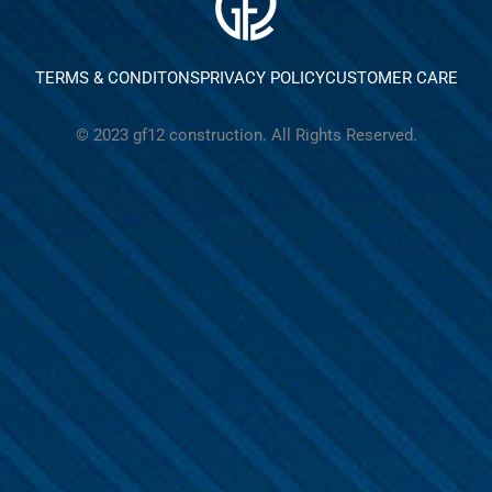
TERMS & CONDITONS
PRIVACY POLICY
CUSTOMER CARE
© 2023 gf12 construction. All Rights Reserved.