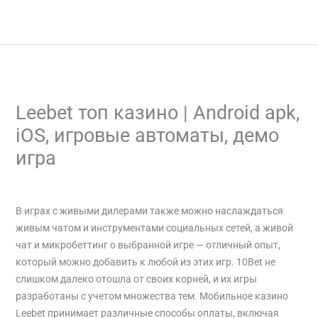
Skip
to
content
Leebet топ казино | Android apk,
iOS, игровые автоматы, демо
игра
/
News
/ By
admin
В играх с живыми дилерами также можно наслаждаться
живым чатом и инструментами социальных сетей, а живой
чат и микробеттинг о выбранной игре — отличный опыт,
который можно добавить к любой из этих игр. 10Bet не
слишком далеко отошла от своих корней, и их игры
разработаны с учетом множества тем. Мобильное казино
Leebet принимает различные способы оплаты, включая