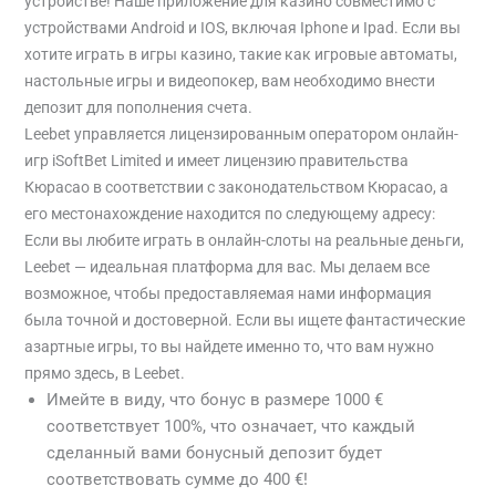
устройстве! Наше приложение для казино совместимо с
устройствами Android и IOS, включая Iphone и Ipad. Если вы
хотите играть в игры казино, такие как игровые автоматы,
настольные игры и видеопокер, вам необходимо внести
депозит для пополнения счета.
Leebet управляется лицензированным оператором онлайн-
игр iSoftBet Limited и имеет лицензию правительства
Кюрасао в соответствии с законодательством Кюрасао, а
его местонахождение находится по следующему адресу:
Если вы любите играть в онлайн-слоты на реальные деньги,
Leebet — идеальная платформа для вас. Мы делаем все
возможное, чтобы предоставляемая нами информация
была точной и достоверной. Если вы ищете фантастические
азартные игры, то вы найдете именно то, что вам нужно
прямо здесь, в Leebet.
Имейте в виду, что бонус в размере 1000 €
соответствует 100%, что означает, что каждый
сделанный вами бонусный депозит будет
соответствовать сумме до 400 €!