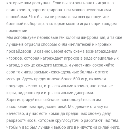
которые вам доступны. Если вы готовы начать играть в
спин-казино, зарегистрироваться можно несколькими
способами. Что бы вы ни решили, вы всегда получите
большой выбор игр, в которые можно играть при каждом
посещении.
Мы используем передовые технологии шифрования, а также
лучшие в отрасли способы онлайн-платежей и игровых
провайдеров. В казино Leebet есть схема вознаграждения
игроков, которая награждает игроков в виде специальных
наград в конце каждого месяца, и участники сохраняйте
свои так называемые «еженедельные баллы» с этого
месяца. Здесь представлено более 500 игр, включая
популярные слоты, игры с живыми казино, настольные
игры, видеопокер и игры с живыми дилерами.
Зарегистрируйтесь сейчас и воспользуйтесь этим
эксклюзивным предложением!. Мы делаем ставку на
качество, и у нас есть команда преданных своему делу
разработчиков, которые круглосуточно работают над тем,
чтобы у вас был лучший выбор игр в индустрии онлайн-игр.