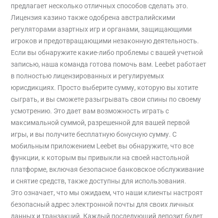
предлагает несколько отличных способов сделать это.
Лицензия казино также одобрена австралийскими
регуляторами азартных игр и органами, защищающими
игроков и предотвращающими незаконную деятельность.
Если вы обнаружите какие-либо проблемы с вашей учетной
записью, наша команда готова помочь вам. Leebet работает
в полностью лицензированных и регулируемых
юрисдикциях. Просто выберите сумму, которую вы хотите
сыграть, и вы сможете разыгрывать свои спины по своему
усмотрению. Это дает вам возможность играть с
максимальной суммой, разрешенной для вашей первой
игры, и вы получите бесплатную бонусную сумму. С
мобильным приложением Leebet вы обнаружите, что все
функции, к которым вы привыкли на своей настольной
платформе, включая безопасное банковское обслуживание
и снятие средств, также доступны для использования.
Это означает, что мы ожидаем, что наши клиенты настроят
безопасный адрес электронной почты для своих личных
данных и транзакций. Каждый последующий депозит будет