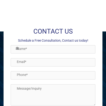
←
Previous Post
Next Post
→
CONTACT US
Schedule a Free Consultation, Contact us today!