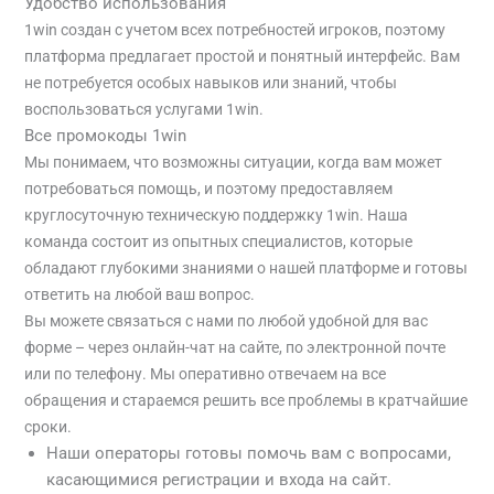
Удобство использования
1win создан с учетом всех потребностей игроков, поэтому
платформа предлагает простой и понятный интерфейс. Вам
не потребуется особых навыков или знаний, чтобы
воспользоваться услугами 1win.
Все промокоды 1win
Мы понимаем, что возможны ситуации, когда вам может
потребоваться помощь, и поэтому предоставляем
круглосуточную техническую поддержку 1win. Наша
команда состоит из опытных специалистов, которые
обладают глубокими знаниями о нашей платформе и готовы
ответить на любой ваш вопрос.
Вы можете связаться с нами по любой удобной для вас
форме – через онлайн-чат на сайте, по электронной почте
или по телефону. Мы оперативно отвечаем на все
обращения и стараемся решить все проблемы в кратчайшие
сроки.
Наши операторы готовы помочь вам с вопросами,
касающимися регистрации и входа на сайт.