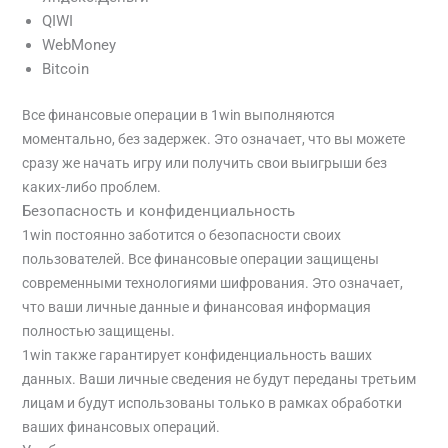
QIWI
WebMoney
Bitcoin
Все финансовые операции в 1win выполняются
моментально, без задержек. Это означает, что вы можете
сразу же начать игру или получить свои выигрыши без
каких-либо проблем.
Безопасность и конфиденциальность
1win постоянно заботится о безопасности своих
пользователей. Все финансовые операции защищены
современными технологиями шифрования. Это означает,
что ваши личные данные и финансовая информация
полностью защищены.
1win также гарантирует конфиденциальность ваших
данных. Ваши личные сведения не будут переданы третьим
лицам и будут использованы только в рамках обработки
ваших финансовых операций.