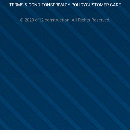
TERMS & CONDITONS
PRIVACY POLICY
CUSTOMER CARE
© 2023 gf12 construction. All Rights Reserved.