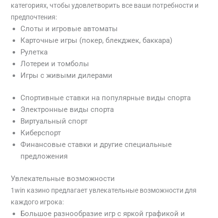
категориях, чтобы удовлетворить все ваши потребности и
предпочтения:
Слоты и игровые автоматы
Карточные игры (покер, блекджек, баккара)
Рулетка
Лотереи и томболы
Игры с живыми дилерами
Спортивные ставки на популярные виды спорта
Электронные виды спорта
Виртуальный спорт
Киберспорт
Финансовые ставки и другие специальные
предложения
Увлекательные возможности
1win казино предлагает увлекательные возможности для
каждого игрока:
Большое разнообразие игр с яркой графикой и