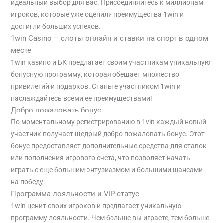
идеальный выбор для вас. Присоединяйтесь к миллионам
игроков, которые уже оценили преимущества 1win и
достигли больших успехов.
1win Casino – слоты онлайн и ставки на спорт в одном
месте
1win казино и БК предлагает своим участникам уникальную
бонусную программу, которая обещает множество
привилегий и подарков. Станьте участником 1win и
наслаждайтесь всеми ее преимуществами!
Добро пожаловать бонус
По моментальному регистрированию в 1vin каждый новый
участник получает щедрый добро пожаловать бонус. Этот
бонус предоставляет дополнительные средства для ставок
или пополнения игрового счета, что позволяет начать
играть с еще большим энтузиазмом и большими шансами
на победу.
Программа лояльности и VIP-статус
1win ценит своих игроков и предлагает уникальную
программу лояльности. Чем больше вы играете, тем больше