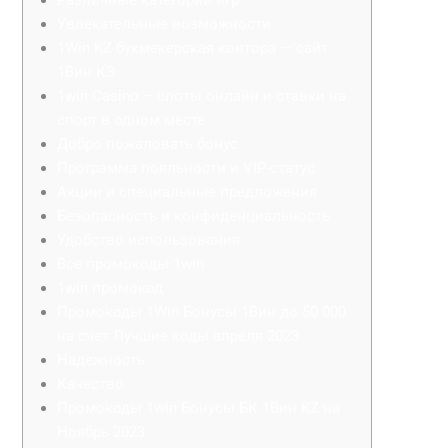
Увлекательные возможности
1Win KZ букмекерская контора — сайт
1Вин КЗ
1win Casino – слоты онлайн и ставки на
спорт в одном месте
Добро пожаловать бонус
Программа лояльности и VIP-статус
Акции и специальные предложения
Безопасность и конфиденциальность
Удобство использования
Все промокоды 1win
1win промокод
Промокоды 1Win Бонусы 1Вин до 50 000
на счет Лучшие коды апреля 2023
Надежность
Качество
Промокоды 1win Бонусы БК 1Вин KZ на
Ноябрь 2023