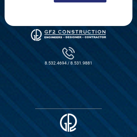
8.532.4694 / 8.531.9881