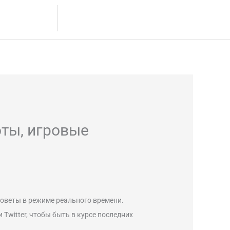
8.532.4694 / 8.531.9881
s
Contact
оты, игровые
советы в режиме реального времени.
 Twitter, чтобы быть в курсе последних