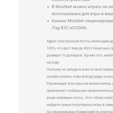
В Mostbet можно играть на л
использована для игры в ваши
Казино Mostbet лицензирован
iTag B2C eCOGRA.
Адрес электронной почты необходим дл
100%, что даст вам до 400 € бонусных с
размере 10 долларов. Кроме того, моби
на ходу.
Поэтому не забудьте внести свой перв
онлайн-казино, и мы всегда рады усл
Реализация этих языков великолепна, 
привлекает глобальную привлекательно
ваши любимые слоты. Этот обзор охват
найдете самые популярные игры в самы
Он лицензирован Комиссией по азартн