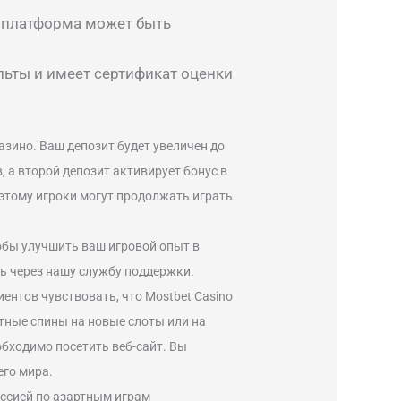
я платформа может быть
льты и имеет сертификат оценки
азино. Ваш депозит будет увеличен до
, а второй депозит активирует бонус в
оэтому игроки могут продолжать играть
собы улучшить ваш игровой опыт в
ь через нашу службу поддержки.
ентов чувствовать, что Mostbet Casino
атные спины на новые слоты или на
обходимо посетить веб-сайт. Вы
его мира.
ссией по азартным играм