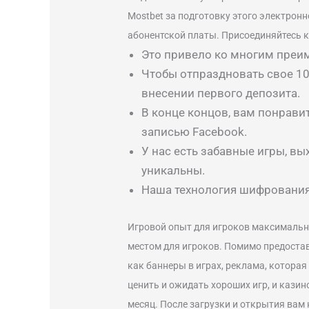
Mostbet за подготовку этого электрон
абонентской платы. Присоединяйтесь к
Это привело ко многим преим
Чтобы отпраздновать свое 10
внесении первого депозита.
В конце концов, вам понравит
записью Facebook.
У нас есть забавные игры, в
уникальны.
Наша технология шифрования 
Игровой опыт для игроков максимальн
местом для игроков. Помимо предоста
как баннеры в играх, реклама, котора
ценить и ожидать хороших игр, и казин
месяц. После загрузки и открытия вам