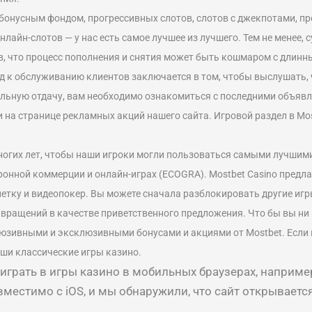
 бонусным фондом, прогрессивных слотов, слотов с джекпотами, п
нлайн-слотов — у нас есть самое лучшее из лучшего. Тем не менее
в, что процесс пополнения и снятия может быть кошмаром с длин
д к обслуживанию клиентов заключается в том, чтобы выслушать, 
льную отдачу, вам необходимо ознакомиться с последними объявл
на странице рекламных акций нашего сайта. Игровой раздел в Mos
огих лет, чтобы наши игроки могли пользоваться самыми лучшими
ронной коммерции и онлайн-играх (ECOGRA). Mostbet Casino предл
летку и видеопокер. Вы можете сначала разблокировать другие игр
 вращений в качестве приветственного предложения. Что бы вы ни
зивными и эксклюзивными бонусами и акциями от Mostbet. Если вы
ши классические игры казино.
 играть в игры казино в мобильных браузерах, наприме
местимо с iOS, и мы обнаружили, что сайт открывается