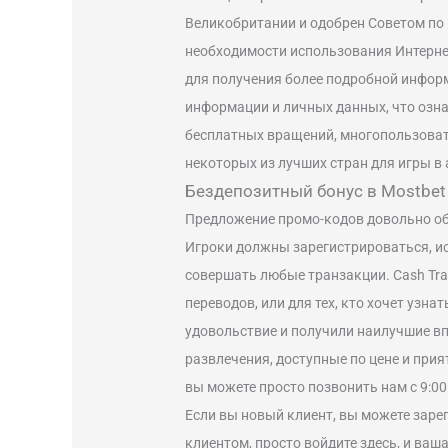
Великобритании и одобрен Советом по 
необходимости использования Интерне
для получения более подробной инфо
информации и личных данных, что озна
бесплатных вращений, многопользовате
некоторых из лучших стран для игры в
Бездепозитный бонус в Mostbet
Предложение промо-кодов довольно обш
Игроки должны зарегистрироваться, ис
совершать любые транзакции. Cash Tra
переводов, или для тех, кто хочет узн
удовольствие и получили наилучшие вп
развлечения, доступные по цене и прия
вы можете просто позвонить нам с 9:0
Если вы новый клиент, вы можете заре
клиентом, просто войдите здесь, и ваша