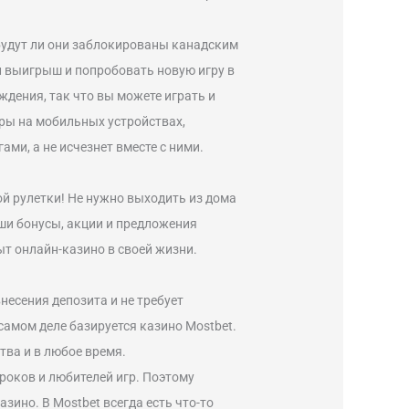
 будут ли они заблокированы канадским
й выигрыш и попробовать новую игру в
дения, так что вы можете играть и
ры на мобильных устройствах,
ми, а не исчезнет вместе с ними.
й рулетки! Не нужно выходить из дома
аши бонусы, акции и предложения
ыт онлайн-казино в своей жизни.
несения депозита и не требует
самом деле базируется казино Mostbet.
тва и в любое время.
гроков и любителей игр. Поэтому
ино. В Mostbet всегда есть что-то