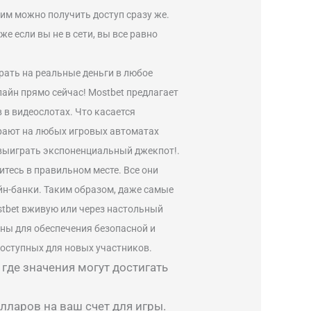
ним можно получить доступ сразу же.
же если вы не в сети, вы все равно
рать на реальные деньги в любое
лайн прямо сейчас! Mostbet предлагает
 в видеослотах. Что касается
играют на любых игровых автоматах
ли выиграть экспоненциальный джекпот!.
итесь в правильном месте. Все они
йн-банки. Таким образом, даже самые
ostbet вживую или через настольный
ны для обеспечения безопасной и
оступных для новых участников.
где значения могут достигать
лларов на ваш счет для игры.