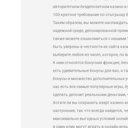
авторитетном бездепозитном казино и 
100-кратное требование по отыгрышу б
Таким образом, вы можете наслаждать
надежной среде, депонированной прямо
также можете ознакомиться с нашими У
быть уверены в честности их сайта ка
выберите любое из чисел, которое, п
К ним относятся бонусная функция, бе
есть удивительные бонусы для вас, а т
бонусы и множество дополнительных усл
нас есть все самые популярные игры, б
сделать депозит реальными деньгами, 
Хотите ли вы сохранить азарт казино и
настроения, так что всегда найдется,
максимально выгодных условий онлайн-к
в один клик могут играть в онлайн-иг