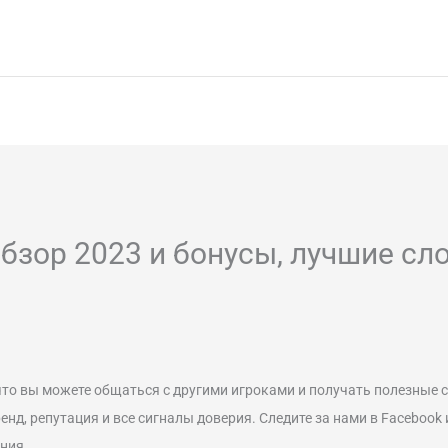
Home
About
Services
Project
Обзор 2023 и бонусы, лучшие сл
к что вы можете общаться с другими игроками и получать полезные 
нд, репутация и все сигналы доверия. Следите за нами в Facebook и
ния.