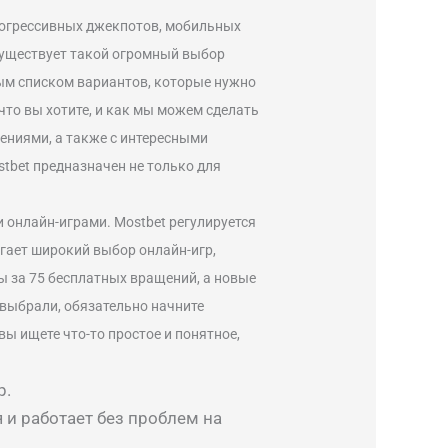
рогрессивных джекпотов, мобильных
, существует такой огромный выбор
ным списком вариантов, которые нужно
что вы хотите, и как мы можем сделать
ениями, а также с интересными
tbet предназначен не только для
 онлайн-играми. Mostbet регулируется
агает широкий выбор онлайн-игр,
ы за 75 бесплатных вращений, а новые
 выбрали, обязательно начните
 ищете что-то простое и понятное,
р.
 и работает без проблем на