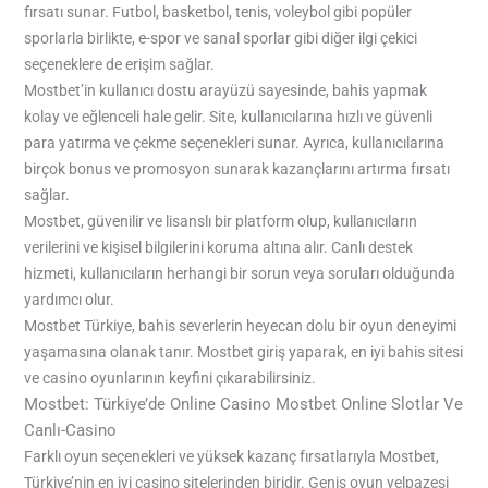
fırsatı sunar. Futbol, basketbol, tenis, voleybol gibi popüler
sporlarla birlikte, e-spor ve sanal sporlar gibi diğer ilgi çekici
seçeneklere de erişim sağlar.
Mostbet’in kullanıcı dostu arayüzü sayesinde, bahis yapmak
kolay ve eğlenceli hale gelir. Site, kullanıcılarına hızlı ve güvenli
para yatırma ve çekme seçenekleri sunar. Ayrıca, kullanıcılarına
birçok bonus ve promosyon sunarak kazançlarını artırma fırsatı
sağlar.
Mostbet, güvenilir ve lisanslı bir platform olup, kullanıcıların
verilerini ve kişisel bilgilerini koruma altına alır. Canlı destek
hizmeti, kullanıcıların herhangi bir sorun veya soruları olduğunda
yardımcı olur.
Mostbet Türkiye, bahis severlerin heyecan dolu bir oyun deneyimi
yaşamasına olanak tanır. Mostbet giriş yaparak, en iyi bahis sitesi
ve casino oyunlarının keyfini çıkarabilirsiniz.
Mostbet: Türkiye’de Online Casino Mostbet Online Slotlar Ve
Canlı-Casino
Farklı oyun seçenekleri ve yüksek kazanç fırsatlarıyla Mostbet,
Türkiye’nin en iyi casino sitelerinden biridir. Geniş oyun yelpazesi