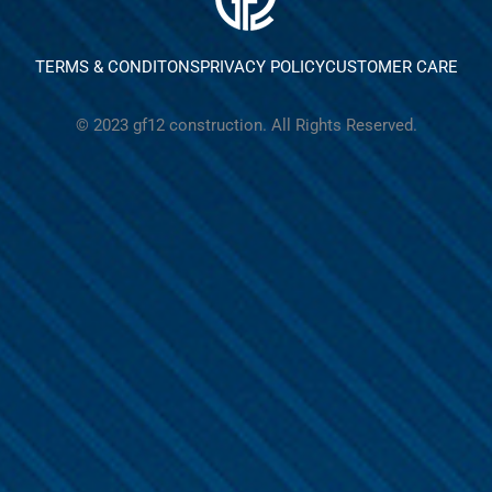
TERMS & CONDITONS
PRIVACY POLICY
CUSTOMER CARE
© 2023 gf12 construction. All Rights Reserved.