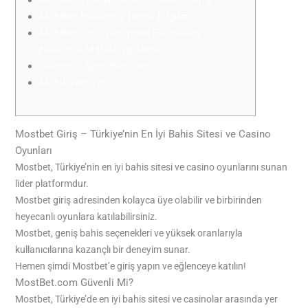
Mostbet Hakkında Temel Bilgiler
Mostbet Spor Yarışması Etkinlikleri
Hakkında Mobil Uygulama
Çevrimiçi Spor Bahisleri
Mobil Versiyon
Mostbet Giriş – Türkiye’nin En İyi Bahis Sitesi ve Casino
Oyunları
Mostbet, Türkiye’nin en iyi bahis sitesi ve casino oyunlarını sunan
lider platformdur.
Mostbet giriş adresinden kolayca üye olabilir ve birbirinden
heyecanlı oyunlara katılabilirsiniz.
Mostbet, geniş bahis seçenekleri ve yüksek oranlarıyla
kullanıcılarına kazançlı bir deneyim sunar.
Hemen şimdi Mostbet’e giriş yapın ve eğlenceye katılın!
MostBet.com Güvenli Mi?
Mostbet, Türkiye’de en iyi bahis sitesi ve casinolar arasında yer