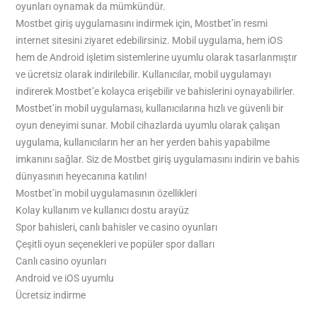
oyunları oynamak da mümkündür.
Mostbet giriş uygulamasını indirmek için, Mostbet’in resmi
internet sitesini ziyaret edebilirsiniz. Mobil uygulama, hem iOS
hem de Android işletim sistemlerine uyumlu olarak tasarlanmıştır
ve ücretsiz olarak indirilebilir. Kullanıcılar, mobil uygulamayı
indirerek Mostbet’e kolayca erişebilir ve bahislerini oynayabilirler.
Mostbet’in mobil uygulaması, kullanıcılarına hızlı ve güvenli bir
oyun deneyimi sunar. Mobil cihazlarda uyumlu olarak çalışan
uygulama, kullanıcıların her an her yerden bahis yapabilme
imkanını sağlar. Siz de Mostbet giriş uygulamasını indirin ve bahis
dünyasının heyecanına katılın!
Mostbet’in mobil uygulamasının özellikleri
Kolay kullanım ve kullanıcı dostu arayüz
Spor bahisleri, canlı bahisler ve casino oyunları
Çeşitli oyun seçenekleri ve popüler spor dalları
Canlı casino oyunları
Android ve iOS uyumlu
Ücretsiz indirme