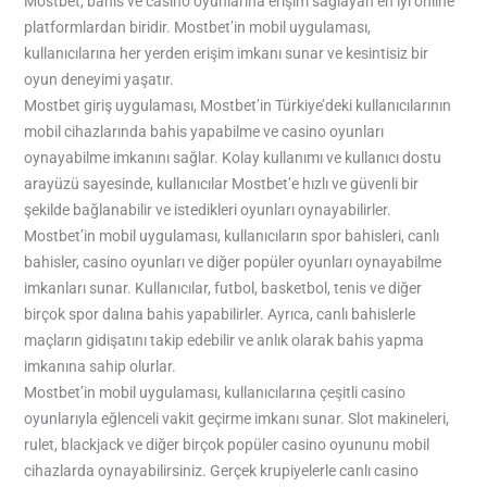
Mostbet, bahis ve casino oyunlarına erişim sağlayan en iyi online
platformlardan biridir. Mostbet’in mobil uygulaması,
kullanıcılarına her yerden erişim imkanı sunar ve kesintisiz bir
oyun deneyimi yaşatır.
Mostbet giriş uygulaması, Mostbet’in Türkiye’deki kullanıcılarının
mobil cihazlarında bahis yapabilme ve casino oyunları
oynayabilme imkanını sağlar. Kolay kullanımı ve kullanıcı dostu
arayüzü sayesinde, kullanıcılar Mostbet’e hızlı ve güvenli bir
şekilde bağlanabilir ve istedikleri oyunları oynayabilirler.
Mostbet’in mobil uygulaması, kullanıcıların spor bahisleri, canlı
bahisler, casino oyunları ve diğer popüler oyunları oynayabilme
imkanları sunar. Kullanıcılar, futbol, basketbol, tenis ve diğer
birçok spor dalına bahis yapabilirler. Ayrıca, canlı bahislerle
maçların gidişatını takip edebilir ve anlık olarak bahis yapma
imkanına sahip olurlar.
Mostbet’in mobil uygulaması, kullanıcılarına çeşitli casino
oyunlarıyla eğlenceli vakit geçirme imkanı sunar. Slot makineleri,
rulet, blackjack ve diğer birçok popüler casino oyununu mobil
cihazlarda oynayabilirsiniz. Gerçek krupiyelerle canlı casino