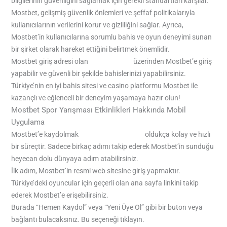
bilgilerinin güvenliğini sağlamak için gerekli standartları karşılar.
Mostbet, gelişmiş güvenlik önlemleri ve şeffaf politikalarıyla
kullanıcılarının verilerini korur ve gizliliğini sağlar. Ayrıca,
Mostbet’in kullanıcılarına sorumlu bahis ve oyun deneyimi sunan
bir şirket olarak hareket ettiğini belirtmek önemlidir.
Mostbet giriş adresi olan
mostbet.com
üzerinden Mostbet’e giriş
yapabilir ve güvenli bir şekilde bahislerinizi yapabilirsiniz.
Türkiye’nin en iyi bahis sitesi ve casino platformu Mostbet ile
kazançlı ve eğlenceli bir deneyim yaşamaya hazır olun!
Mostbet Spor Yarışması Etkinlikleri Hakkında Mobil
Uygulama
Mostbet’e kaydolmak
mostbet güncel giriş
oldukça kolay ve hızlı
bir süreçtir. Sadece birkaç adımı takip ederek Mostbet’in sunduğu
heyecan dolu dünyaya adım atabilirsiniz.
İlk adım, Mostbet’in resmi web sitesine giriş yapmaktır.
Türkiye’deki oyuncular için geçerli olan ana sayfa linkini takip
ederek Mostbet’e erişebilirsiniz.
Burada “Hemen Kaydol” veya “Yeni Üye Ol” gibi bir buton veya
bağlantı bulacaksınız. Bu seçeneği tıklayın.