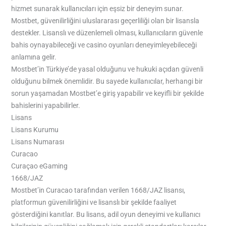
hizmet sunarak kullanıcıları için eşsiz bir deneyim sunar.
Mostbet, güvenilirliğini uluslararası geçerliliği olan bir lisansla
destekler. Lisanslı ve düzenlemeli olması, kullanıcıların güvenle
bahis oynayabileceği ve casino oyunları deneyimleyebileceği
anlamına gelir.
Mostbet’in Türkiye’de yasal olduğunu ve hukuki açıdan güvenli
olduğunu bilmek önemlidir. Bu sayede kullanıcılar, herhangi bir
sorun yaşamadan Mostbet’e giriş yapabilir ve keyifli bir şekilde
bahislerini yapabilirler.
Lisans
Lisans Kurumu
Lisans Numarası
Curacao
Curaçao eGaming
1668/JAZ
Mostbet’in Curacao tarafından verilen 1668/JAZ lisansı,
platformun güvenilirliğini ve lisanslı bir şekilde faaliyet
gösterdiğini kanıtlar. Bu lisans, adil oyun deneyimi ve kullanıcı