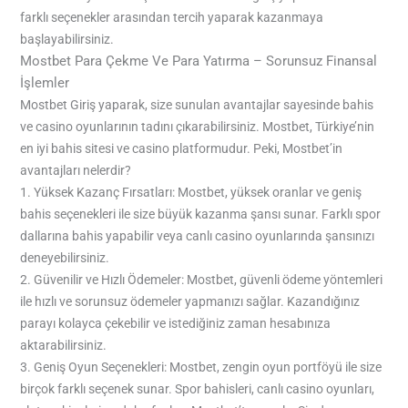
farklı seçenekler arasından tercih yaparak kazanmaya
başlayabilirsiniz.
Mostbet Para Çekme Ve Para Yatırma – Sorunsuz Finansal
İşlemler
Mostbet Giriş yaparak, size sunulan avantajlar sayesinde bahis
ve casino oyunlarının tadını çıkarabilirsiniz. Mostbet, Türkiye’nin
en iyi bahis sitesi ve casino platformudur. Peki, Mostbet’in
avantajları nelerdir?
1. Yüksek Kazanç Fırsatları: Mostbet, yüksek oranlar ve geniş
bahis seçenekleri ile size büyük kazanma şansı sunar. Farklı spor
dallarına bahis yapabilir veya canlı casino oyunlarında şansınızı
deneyebilirsiniz.
2. Güvenilir ve Hızlı Ödemeler: Mostbet, güvenli ödeme yöntemleri
ile hızlı ve sorunsuz ödemeler yapmanızı sağlar. Kazandığınız
parayı kolayca çekebilir ve istediğiniz zaman hesabınıza
aktarabilirsiniz.
3. Geniş Oyun Seçenekleri: Mostbet, zengin oyun portföyü ile size
birçok farklı seçenek sunar. Spor bahisleri, canlı casino oyunları,