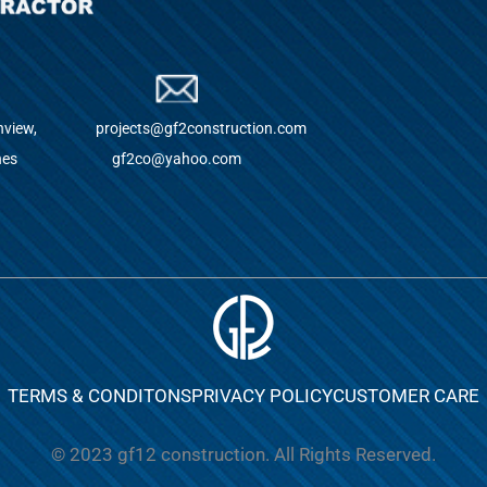
nview,
projects@gf2construction.com
nes
gf2co@yahoo.com
TERMS & CONDITONS
PRIVACY POLICY
CUSTOMER CARE
© 2023 gf12 construction. All Rights Reserved.