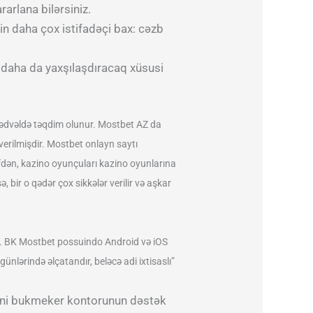
arlana bilərsiniz.
in daha çox istifadəçi bax: cəzb
i daha da yaxşılaşdıracaq xüsusi
ı cədvəldə təqdim olunur. Mostbet AZ da
erilmişdir. Mostbet onlayn saytı
əfdən, kazino oyunçuları kazino oyunlarına
bir o qədər çox sikkələr verilir və aşkar
q. BK Mostbet possuindo Android və iOS
ünlərində əlçatandır, beləcə adi ixtisaslı”
ətini bukmeker kontorunun dəstək