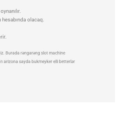
ynanılır.
n hesabında olacaq.
ir.
rsiniz. Burada rəngarəng slot machine
n arizona sayda bukmeyker elli betterlər
Next Post
→