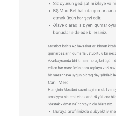
Siz oyunun gedişatını izləyə və m
BŞ MostBet hələ də qumar sənayes
etmək üçün hər şeyi edir.
Əlavə olaraq, siz yeni qumar oyun
bonuslar əldə edə bilərsiniz.
Mostbet bahis AZ həvəskarları idman kitabın
qumarbazların qumarla üstüörtülü bir neçə
Azərbaycanda biri idman mərcçiləri üçün, di
edilən hər mərc üçün para toplaya və 9 səvi
bir məzənnəyə uyğun olaraq dəyişdirilə bilə
Canlı Mərc
Həmçinin Mostbet rəsmi saytın mobil vers
əməliyyat sistemli cihazlar ötrü yüklənə bil
“dəstək xidmətinə” “arxayın ola bilərsiniz.
Buraya profilinizdə subyektiv m