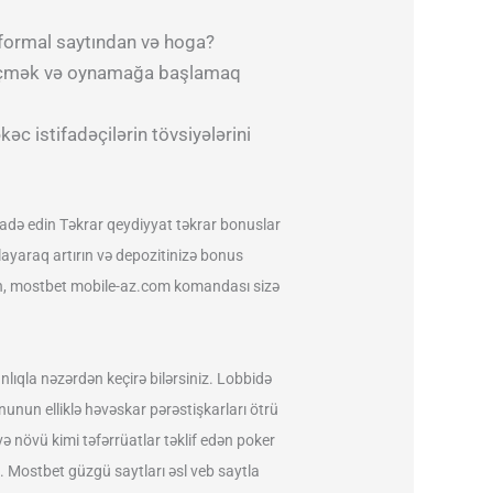
formal saytından və hoga?
i seçmək və oynamağa başlamaq
c istifadəçilərin tövsiyələrini
fadə edin Təkrar qeydiyyat təkrar bonuslar
yaraq artırın və depozitinizə bonus
ayın, mostbet mobile-az.com komandası sizə
lıqla nəzərdən keçirə bilərsiniz. Lobbidə
unun elliklə həvəskar pərəstişkarları ötrü
 növü kimi təfərrüatlar təklif edən poker
iz. Mostbet güzgü saytları əsl veb saytla