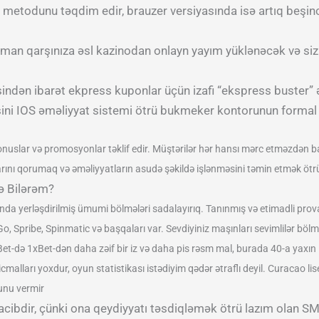
metodunu təqdim edir, brauzer versiyasında isə artıq beşinc
zaman qarşınıza əsl kazinodan onlayn yayım yüklənəcək və siz 
sindən ibarət ekpress kuponlar üçün izafi “ekspress buster
ini IOS əməliyyat sistemi ötrü bukmeker kontorunun formal 
nuslar və promosyonlar təklif edir. Müştərilər hər hansı mərc etməzdən ba
tlarını qorumaq və əməliyyatların asudə şəkildə işlənməsini təmin etmək ötr
ə Bilərəm?
da yerləşdirilmiş ümumi bölmələri sadalayırıq. Tanınmış və etimadli prov
Spribe, Spinmatic və başqaları var. Sevdiyiniz maşınları sevimlilər bölməs
t-də 1xBet-dən daha zəif bir iz və daha pis rəsm mal, burada 40-a yaxın
icmalları yoxdur, oyun statistikası istədiyim qədər ətraflı deyil. Curacao
unu vermir
acibdir, çünki ona qeydiyyatı təsdiqləmək ötrü lazım olan S