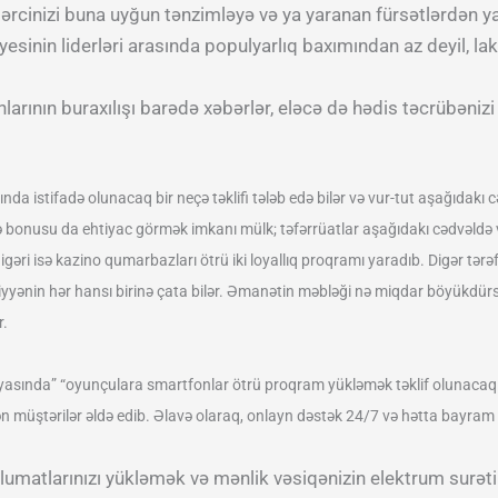
ərcinizi buna uyğun tənzimləyə və ya yaranan fürsətlərdən yar
inin liderləri arasında populyarlıq baxımından az deyil, lak
larının buraxılışı barədə xəbərlər, eləcə də hədis təcrübəniz
da istifadə olunacaq bir neçə təklifi tələb edə bilər və vur-tut aşağıdak
 bonusu da ehtiyac görmək imkanı mülk; təfərrüatlar aşağıdakı cədvəldə v
gəri isə kazino qumarbazları ötrü iki loyallıq proqramı yaradıb. Digər tər
yyənin hər hansı birinə çata bilər. Əmanətin məbləği nə miqdar böyükdürsə, 
r.
iyasında” “oyunçulara smartfonlar ötrü proqram yükləmək təklif olunaca
ən müştərilər əldə edib. Əlavə olaraq, onlayn dəstək 24/7 və hətta bayram g
əlumatlarınızı yükləmək və mənlik vəsiqənizin elektrum sur