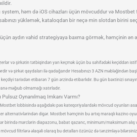
ldir.
system, həm də iOS cihazları üçün mövcuddur və Mostbet 
esabınızı yükləmək, kataloqdan bir neçə min slotdan birin
üçün aydın vahid strategiyaya baxma görmək, həmçinin ən əkə
zerlər və şirkətin tətbiqindən yan keçmək üçün bu səhifədəki keçiddən isti
r və şirkət qaydaları ilə qadağandır Hesabınızı 3 AZN məbləğindən başla
eçdiyi tarixdən etibarən 7 gün ərzində etibarlıdır. Bu gün bəxtinizi sın
ranə məğıub olmamağı xatırladır.
ı Pulsuz Oynanılmaq Imkanı Varmı?
 Mostbet lobbisində aşağıdakı pəs kateqoriyalardakı mövcud oyunları asan
 alternativlərindən digər. Mostbet həmçinin bu artıq maraqlı kazino oyun
 hər birində mərclərin diapazonu, babat qazanc, minimum/maksimum alış və
n mövcud filtrlərə əlaqəli olaraq bu detalları özünüz də tənzimləyə bilərsin