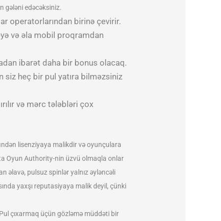
n gələni edəcəksiniz.
 operatorlarından birinə çevirir.
ləyə və əla mobil proqramdan
madan ibarət daha bir bonus olacaq.
siz heç bir pul yatıra bilməzsiniz
rılır və mərc tələbləri çox
indən lisenziyaya malikdir və oyunçulara
lta Oyun Authority-nin üzvü olmaqla onlar
 əlavə, pulsuz spinlər yalnız əyləncəli
ında yaxşı reputasiyaya malik deyil, çünki
. Pul çıxarmaq üçün gözləmə müddəti bir