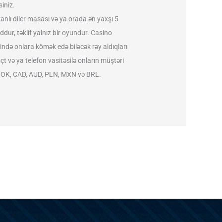
siniz.
Canlı diler masası və ya orada ən yaxşı 5
dur, təklif yalnız bir oyundur. Casino
də onlara kömək edə biləcək rəy aldıqları
çt və ya telefon vasitəsilə onların müştəri
D, NOK, CAD, AUD, PLN, MXN və BRL.
Next Post
→