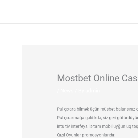
Skip
to
content
Mostbet Online Casi
/
News
/ By
admin
Pul çıxara bilmək üçün müsbət balansınız 
Pul çıxarmağa gəldikdə, siz geri götürdüyün
intuitiv interfeys ilə tam mobil uyğunluq tə
Qızıl Oyunlar promosyonlarıdır.