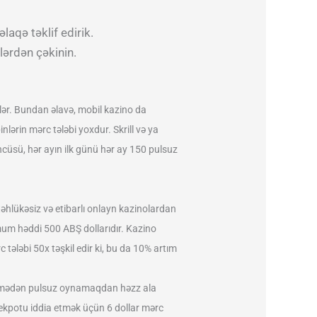
laqə təklif edirik.
lərdən çəkinin.
lər. Bundan əlavə, mobil kazino da
lərin mərc tələbi yoxdur. Skrill və ya
ncüsü, hər ayın ilk günü hər ay 150 pulsuz
təhlükəsiz və etibarlı onlayn kazinolardan
um həddi 500 ABŞ dollarıdır. Kazino
tələbi 50x təşkil edir ki, bu da 10% artım
c etmədən pulsuz oynamaqdan həzz ala
. Cekpotu iddia etmək üçün 6 dollar mərc