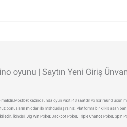
Home
About
Services
Project
no oyunu | Saytın Yeni Giriş Ünvan
olmalıdır.Mostbet kazinosunda oyun vaxtı 48 saatdır və hər raund üçün 
üz bonusların miqdarı ilə məhdudlaşırsınız. Platforma bir kliklə asan bank
şkil edir. İkincisi, Big Win Poker, Jackpot Poker, Triple Chance Poker, Spin