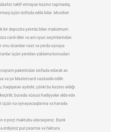
 mükafat təklif etməyən kazino tapmadıq.
armaq üçün istifadə edilə bilər. Mostbet
ək bir depozitə yatırıla bilən maksimum
sizə canlı diler və ani oyun seçimlərindən
 onu istənilən vaxt və yerdə oynaya
ştərilər üçün yenidən yükləmə bonusları
proqram paketindən istifadə edərək ən
a və ya Mastercard vasitəsilə edilir.
, həqiqətən ayıbdır, çünki bu kazino aldığı
keçirilir, burada xüsusi hədiyyələr əldə edə
kpot üçün nə oynayacaqlarına və harada
çün e-poçt məktubu alacaqsınız. Bank
 etdiyiniz pul çıxarma və faktura