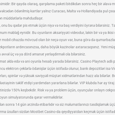
kimidir: Bir qayda olaraq, qarşılama paketi bitdikdən sonra heç bir əlavə
ə əvvəlcədən ödənilmiş kartlar yalnız Curacao, Malta və Hollandiyada pul çıx
n müddətlərlə məhdudlaşır.
onu bu qədər pis etmək üçün niyə və nə baş verdiyini öyrənə bilərsiniz. T
mum məbləğ eynidir. Bu oyunların əksəriyyəti videodur, lakin bir və ya ikisi 
ir mobil cihazda mövcud olan bir neçə oyun var, buna görə də qumarbazlar
k cekpotların ardıncasınızsa, daha böyük kazinolar axtaracaqsınız. Yeni mü
vəl üç və ya dörd əmanət yerləşdirməli ola bilərsiniz.
at əldə edə və ani oyunla hesab yarada bilərsiniz. Casino Playtech adlı 
 elektron çeklərlə ödənişlər üçün istifadə olunur, bank depozitləri isə Vis
rı, spinlər və yüksək səviyyəli müştəri xidmətlərindən həzz ala bilərlər. Bu
stəyinin təklif etdiyi yardımdan yararlana bilərlər. VIP klubda hər ay tiraj 
pozitinizdə 150% keşbekdir. Risk və ya problem üçün, oyunçular onlayn ce
ə oyun simulyatorunda qərar verməlidirlər.
ən sonra 14 gün ərzində etibarlıdır və siz məlumatlarınızı təsdiqləmək ü
arma üsulları sizdən Mostbet Casino-da qeydiyyatdan keçmək üçün istifadə