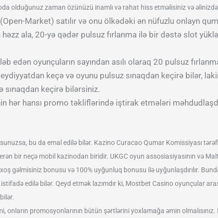
noda olduğunuz zaman özünüzü inamlı və rahat hiss etməlisiniz və əlinizdə
pen-Market) satılır və onu ölkədəki ən nüfuzlu onlayn qumar
zz ala, 20-yə qədər pulsuz fırlanma ilə bir dəstə slot yük
ələb edən oyunçuların sayından asılı olaraq 20 pulsuz fırlan
ydiyyatdan keçə və oyunu pulsuz sınaqdan keçirə bilər, lakin 
ə sınaqdan keçirə bilərsiniz.
inin hər hansı promo təkliflərində iştirak etmələri məhdudlaşdı
ursunuzsa, bu da emal edilə bilər. Kazino Curacao Qumar Komissiyası tərəf
erən bir neçə mobil kazinodan biridir. UKGC oyun assosiasiyasının və Ma
 xoş gəlmisiniz bonusu və 100% uyğunluq bonusu ilə uyğunlaşdırılır. Bundan
tifadə edilə bilər. Qeyd etmək lazımdır ki, Mostbet Casino oyunçular aras
bilər.
mi, onların promosyonlarının bütün şərtlərini yoxlamağa əmin olmalısınız