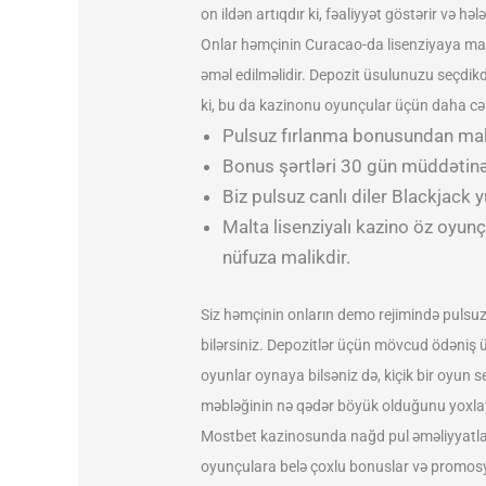
on ildən artıqdır ki, fəaliyyət göstərir və 
Onlar həmçinin Curacao-da lisenziyaya malik
əməl edilməlidir. Depozit üsulunuzu seçdikd
ki, bu da kazinonu oyunçular üçün daha cəlb
Pulsuz fırlanma bonusundan maks
Bonus şərtləri 30 gün müddətinə 
Biz pulsuz canlı diler Blackjack 
Malta lisenziyalı kazino öz oyun
nüfuza malikdir.
Siz həmçinin onların demo rejimində pulsuz 
bilərsiniz. Depozitlər üçün mövcud ödəniş üs
oyunlar oynaya bilsəniz də, kiçik bir oyun
məbləğinin nə qədər böyük olduğunu yoxlay
Mostbet kazinosunda nağd pul əməliyyatlar
oyunçulara belə çoxlu bonuslar və promosyon