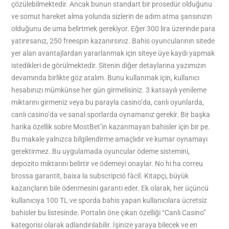
çözülebilmektedir. Ancak bunun standart bir prosedür olduğunu
ve somut hareket alma yolunda sizlerin de adım atma şansınızın
olduğunu de uma belirtmek gerekiyor. Eğer 300 lira üzerinde para
yatırırsanız, 250 freespin kazanırsınız. Bahis oyuncularının sitede
yer alan avantajlardan yararlanmak için siteye üye kaydı yapmak
istedikleri de görülmektedir. Sitenin diğer detaylarına yazımızın
devamında birlikte göz atalım. Bunu kullanmak için, kullanıcı
hesabınızı mümkünse her gün girmelisiniz. 3 katsayılı yenileme
miktarını girmeniz veya bu parayla casino’da, canlı oyunlarda,
canlı casino’da ve sanal sporlarda oynamanız gerekir. Bir başka
harika özellik sobre MostBet’in kazanmayan bahisler için bir pe.
Bu makale yalnızca bilgilendirme amaçlıdır ve kumar oynamayı
gerektirmez. Bu uygulamada oyuncular ödeme sistemini,
depozito miktarını belirtir ve ödemeyi onaylar. No hi ha correu
brossa garantit, baixa la subscripció fàcil. Kitapçı, büyük
kazançların bile ödenmesini garanti eder. Ek olarak, her üçüncü
kullanıcıya 100 TL ve sporda bahis yapan kullanıcılara ücretsiz
bahisler bu listesinde. Portalın öne çıkan özelliği “Canlı Casino”
kategorisi olarak adlandırılabilir. İşinize yaraya bilecek ve en