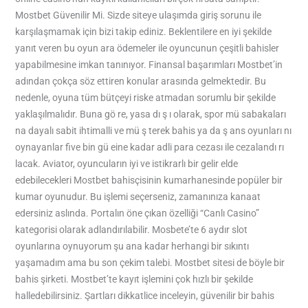
Mostbet Güvenilir Mi. Sizde siteye ulaşımda giriş sorunu ile
karşılaşmamak için bizi takip ediniz. Beklentilere en iyi şekilde
yanıt veren bu oyun ara ödemeler ile oyuncunun çeşitli bahisler
yapabilmesine imkan tanınıyor. Finansal başarımları Mostbet’in
adından çokça söz ettiren konular arasında gelmektedir. Bu
nedenle, oyuna tüm bütçeyi riske atmadan sorumlu bir şekilde
yaklaşılmalıdır. Buna gö re, yasa dı ş ı olarak, spor mü sabakaları
na dayalı sabit ihtimalli ve mü ş terek bahis ya da ş ans oyunları nı
oynayanlar five bin gü eine kadar adli para cezası ile cezalandı rı
lacak. Aviator, oyuncuların iyi ve istikrarlı bir gelir elde
edebilecekleri Mostbet bahisçisinin kumarhanesinde popüler bir
kumar oyunudur. Bu işlemi seçerseniz, zamanınıza kanaat
edersiniz aslında. Portalın öne çıkan özelliği “Canlı Casino”
kategorisi olarak adlandırılabilir. Mosbete’te 6 aydır slot
oyunlarına oynuyorum şu ana kadar herhangi bir sıkıntı
yaşamadım ama bu son çekim talebi. Mostbet sitesi de böyle bir
bahis şirketi. Mostbet’te kayıt işlemini çok hızlı bir şekilde
halledebilirsiniz. Şartları dikkatlice inceleyin, güvenilir bir bahis