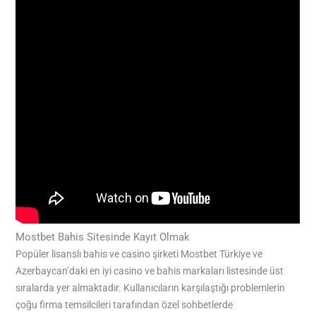
Mostbet Bahis Sitesinde Kayıt Olmak
Popüler lisanslı bahis ve casino şirketi Mostbet Türkiye ve
Azerbaycan’daki en iyi casino ve bahis markaları listesinde üst
sıralarda yer almaktadır. Kullanıcıların karşılaştığı problemlerin
çoğu firma temsilcileri tarafından özel sohbetlerde