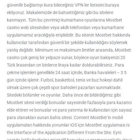
güvenilir bağlantıyı kura bileceğiniz VPN ler listesini buraya
ekliyoruz. Makalemizde de bahsettiğimiz gibi bu sitelere
kanmayın. Tüm bu çevrimiçi kumarhane oyunlarına Mostbet
casino web sitesinden veya akıllı telefondan veya kumarhane
uygulamamız aracılığıyla erişilebilir. Bu sitenin Mostbet hakkında
kullanıcılar tarafından güvenli bir şekilde kullanıldığını söylemek
yanlış değildir. Minimum ve maksimum limitler arasında, Mostbet
casino çok geniş bir yelpaze sunar, böylece oyun bakiyenizi 20
Türk lirasından on binlerce liraya kadar doldurabilirsiniz. Para
çekme işlemleri genellikle 24 saat içinde, Banka havaleleri – 3 5
gün içinde işlenir. Futbol, basketbol, tenis ve buz hokeyi dahil
olmak üzere çok çeşitli spor bahisleri pazarları sunmaktadır.
Sitedeki bölümler ve oyunlar. Daha önce de bildirdiğimiz gibi
Mostbet sitesi verdiği bonuslar sayesinde fazlasıyla para kazancı
elde ettiren ve bonuslar ve para yatırma ile kullanıcıları için sayısız
para olanakları sunan bahis sitesi. Content MostBet’in mobil
uygulamaları hakkında yorumlar iOS için MostBet uygulaması Is
the Interface of the Application Different From the Site. Eyni
vaxtda İstifadəçilərinə müxtəlif bonuslar və promosyonlarla əlavə