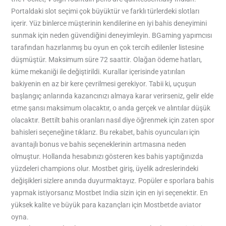
Portaldaki slot seçimi çok büyüktür ve farklı türlerdeki slotları
içerir. Yüz binlerce müşterinin kendilerine en iyi bahis deneyimini
sunmak için neden güvendiğini deneyimleyin. BGaming yapımcısı
tarafından hazırlanmış bu oyun en çok tercih edilenler listesine
düşmüştür. Maksimum süre 72 saattir. Olağan ödeme hatları,
küme mekaniği ile değiştirildi. Kurallar içerisinde yatırılan
bakiyenin en az bir kere çevrilmesi gerekiyor. Tabii ki, uçuşun
başlangıç anlarında kazancınızı almaya karar verirseniz, gelir elde
etme şansı maksimum olacaktır, o anda gerçek ve alıntılar düşük
olacaktır. Bettilt bahis oranları nasıl diye öğrenmek için zaten spor
bahisleri seçeneğine tıklarız. Bu rekabet, bahis oyuncuları için
avantajlı bonus ve bahis seçeneklerinin artmasına neden
olmuştur. Hollanda hesabınızı gösteren kes bahis yaptığınızda
yüzdeleri champions olur. Mostbet giriş, üyelik adreslerindeki
değişikleri sizlere anında duyurmaktayız. Popüler e sporlara bahis
yapmak istiyorsanız Mostbet India sizin için en iyi seçenektir. En
yüksek kalite ve büyük para kazançları için Mostbetde aviator
oyna.