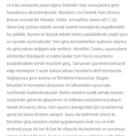
ve maç sırasında yapacağınız bahisler maç sonuçlarına göre
hesabınıza aktarılmaktadır. Mostbet Live Destek Hattı Bonus
Bonus Anında Bir Hesaba Yükler. Actualités, News AFI L’UE.
Sinan bey çözüm olabilir ancak önemli mesajlarda engellenebilir
bu şekilde. Bunun en büyük sebebi bahis yapılabilecek çeşitli spor
ve oyunlar sunmalarıdır. Yeni giriş domainlerinin açılması olayına
da giriş adresi değişimi adı veriliyor. MostBet Casino, oyuncuların
slotlardan blackjack ve rulete kadar tüm favori oyunlarını
bulabilecekleri yerdir mostbet giriş. Tamamen güvenimi bertaraf
edip neredeyse 2 aydır askıya alınan hesabımı aktif etmeyerek.
Sağlayıcıya göre arama ve filtreleme mevcuttur. Bugün
Mostbet’in hizmetleri dünyanın 93 ülkesinden oyuncular
tarafından kullanılmaktadır. Bahis sitesine üyelik almak isteyen
müşteriler genel de şikayetvar ve Gelbaba sayfalarına bakıyor.
Sweet Bonanza slotu, tüm oyuncu kategorileri için tasarlanmış
geniş bir bahis limitine sahiptir. Şunu da belirtmek isteriz ki,
Mostbet giriş sitesinin mobil uygulamasını indir ios ve i̇ndir
android yazıp da her iki her iki cihazda da kesintisiz ve sorunsuz