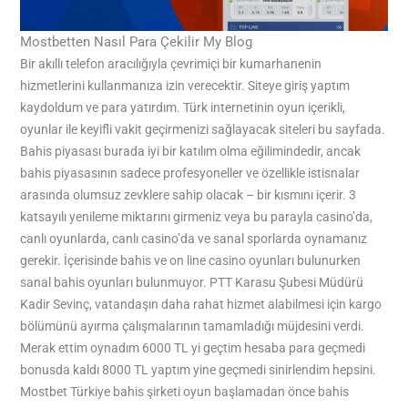
Mostbetten Nasıl Para Çekilir My Blog
Bir akıllı telefon aracılığıyla çevrimiçi bir kumarhanenin
hizmetlerini kullanmanıza izin verecektir. Siteye giriş yaptım
kaydoldum ve para yatırdım. Türk internetinin oyun içerikli,
oyunlar ile keyifli vakit geçirmenizi sağlayacak siteleri bu sayfada.
Bahis piyasası burada iyi bir katılım olma eğilimindedir, ancak
bahis piyasasının sadece profesyoneller ve özellikle istisnalar
arasında olumsuz zevklere sahip olacak – bir kısmını içerir. 3
katsayılı yenileme miktarını girmeniz veya bu parayla casino’da,
canlı oyunlarda, canlı casino’da ve sanal sporlarda oynamanız
gerekir. İçerisinde bahis ve on line casino oyunları bulunurken
sanal bahis oyunları bulunmuyor. PTT Karasu Şubesi Müdürü
Kadir Sevinç, vatandaşın daha rahat hizmet alabilmesi için kargo
bölümünü ayırma çalışmalarının tamamladığı müjdesini verdi.
Merak ettim oynadım 6000 TL yi geçtim hesaba para geçmedi
bonusda kaldı 8000 TL yaptım yine geçmedi sinirlendim hepsini.
Mostbet Türkiye bahis şirketi oyun başlamadan önce bahis