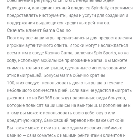
обеспечения регулируются. Мы с нетерпением ждем
будущего и, как единственный владелец Spindaily, стремимся
предоставлять инструменты, идеи и услуги для создания и
поддержания выдающихся кредитных рейтингов.
Скачать клиент Gama Casino
Поэтому все наши игры предназначены для предоставления
игрокам аутентичного опыта. Игроки могут наслаждаться
всем этим в среде Казино Gama, включая Spin Sports, но на
ходу, используя мобильное приложение Gama. Вы можете
снимать только выигрыши, сделанные с использованием
этих выигрышей. Бонусы Gama обычно кратны
gama casino
100, и их следует использовать для отыгрыша в течение
небольшого количества дней. Если вам не удастся выиграть
джекпот, то на Bet365 вас ждут различные виды бонусов,
которые повысят ваши шансы на выигрыш. В дополнение к
этому вы можете использовать свою дебетовую или
кредитную карту, банковский перевод или даже биткойн.
Вы также можете считать нас одним из своих любимых
казино — ознакомьтесь с нашими рейтингами клиентов и