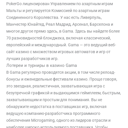
PokerGo лицензирован Управлением по азартным играм
Мальты и регулируется Комиссией по азартным играм
Соединенного Королевства. У нас есть Ливерпуль,
Манчестер Юнайтед, Реал Мадрид, Арсенал, Барселона и
многое другое прямо здесь, в Gama. Здесь вы найдете более
70 разновидностей блэкджека, включая классический,
европейский и международный. Gama — это ведущий веб-
сайт казино с множеством игровых автоматов и игр от
лучших разработчиков игр.
Лотереи и турниры в казино Gama
В Gama регулярно проводятся акции, в том числе релоад-
бонусы и еженедельные фестивали казино. Проще говоря,
это звездная, реалистичная, захватывающая игра с
безупречной графикой и выдающимся геймплеем, быстрым,
захватывающим и простым для понимания. Вы не
обнаружите недостатка в поставщиках игр, включая
ведущую компанию-разработчика программного
обеспечения Microgaming, одного из лидеров отрасли и
наиболее широко используемого поставщика. Чтобы