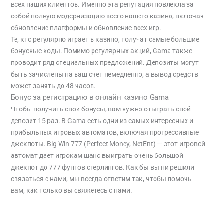
всех наших клиентов. Именно эта репутация повлекла за
собой полную модернизацию всего нашего казино, включая
обновление платформы и обновление всех игр.
Те, кто регулярно играет в казино, получат самые большие
бонусные коды. Помимо регулярных акций, Gama также
проводит ряд специальных предложений. Депозиты могут
быть зачислены на ваш счет немедленно, а вывод средств
может занять до 48 часов.
Бонус за регистрацию в онлайн казино Gama
Чтобы получить свои бонусы, вам нужно отыграть свой
депозит 15 раз. В Gama есть одни из самых интересных и
прибыльных игровых автоматов, включая прогрессивные
джекпоты. Big Win 777 (Perfect Money, NetEnt) — этот игровой
автомат дает игрокам шанс выиграть очень большой
джекпот до 777 фунтов стерлингов. Как бы вы ни решили
связаться с нами, мы всегда ответим так, чтобы помочь
вам, как только вы свяжетесь с нами.