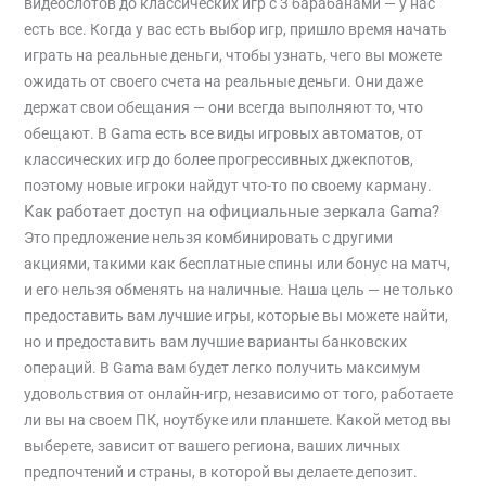
видеослотов до классических игр с 3 барабанами — у нас
есть все. Когда у вас есть выбор игр, пришло время начать
играть на реальные деньги, чтобы узнать, чего вы можете
ожидать от своего счета на реальные деньги. Они даже
держат свои обещания — они всегда выполняют то, что
обещают. В Gama есть все виды игровых автоматов, от
классических игр до более прогрессивных джекпотов,
поэтому новые игроки найдут что-то по своему карману.
Как работает доступ на официальные зеркала Gama?
Это предложение нельзя комбинировать с другими
акциями, такими как бесплатные спины или бонус на матч,
и его нельзя обменять на наличные. Наша цель — не только
предоставить вам лучшие игры, которые вы можете найти,
но и предоставить вам лучшие варианты банковских
операций. В Gama вам будет легко получить максимум
удовольствия от онлайн-игр, независимо от того, работаете
ли вы на своем ПК, ноутбуке или планшете. Какой метод вы
выберете, зависит от вашего региона, ваших личных
предпочтений и страны, в которой вы делаете депозит.