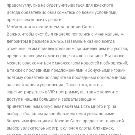
правом углу, она не будет учитываться для джекпота.
Всегда обязательно ознакомьтесь со всеми условиями,
прежде чем вносить деньги.
Мобильная и скачиваемая версии Gama
Важно, чтобы счет был сначала пополнен с минимальным
депозитом в размере $/€/£5. Наземные казино всегда
отмечены этим привлекательным произведением искусства,
представляющим самое сердце каждого казино. Вы также
можете ознакомиться с множеством новостей и обновлений,
а также с последними предложениями и бонусными играми,
поэтому обязательно следите за последними обновлениями
на своей панели управления. После того, как вы
зарегистрируетесь в VIP-программе, вы также получите
доступ к нашим большим и захватывающим
приветственным бонусным пакетам. Есть много игр на
выбор, с большим разнообразием тем и уникальными
бонусными функциями. Казино Gama предлагает широкий
выбор увлекательных игр, включая слоты, блэкджек,