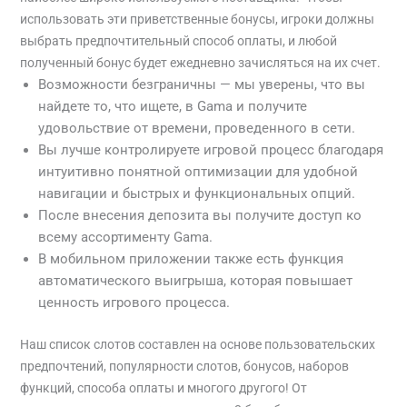
использовать эти приветственные бонусы, игроки должны
выбрать предпочтительный способ оплаты, и любой
полученный бонус будет ежедневно зачисляться на их счет.
Возможности безграничны — мы уверены, что вы
найдете то, что ищете, в Gama и получите
удовольствие от времени, проведенного в сети.
Вы лучше контролируете игровой процесс благодаря
интуитивно понятной оптимизации для удобной
навигации и быстрых и функциональных опций.
После внесения депозита вы получите доступ ко
всему ассортименту Gama.
В мобильном приложении также есть функция
автоматического выигрыша, которая повышает
ценность игрового процесса.
Наш список слотов составлен на основе пользовательских
предпочтений, популярности слотов, бонусов, наборов
функций, способа оплаты и многого другого! От