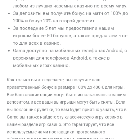
любом из лучших наземных казино по всему миру.
За депозиты вы получите бонус на матч от 100% до
200% и бонус 20% на второй депозит.
За последние 5 лет мы предоставили нашим
игрокам более 50 бонусов, а также предлагаем что-
то для всех в казино.
Gama доступно на мобильных телефонах Android, с
версиями для телефонов Android, а также в
мобильных играх казино.
Как только вы это сделаете, вы получите наш
приветственный бонус в размере 100% до 400 € для игры.
Все банковские опции могут быть использованы с вашим
депозитом, и все ваши выигрыши могут быть сняты. Если
вы поклонник рулетки, то вам будет приятно узнать, что в
Gama вы также найдете эту классическую игру казино в
нашем разделе игр казино. Это гарантирует, что все
используемые нами поставщики программного