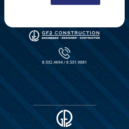
8.532.4694 / 8.531.9881