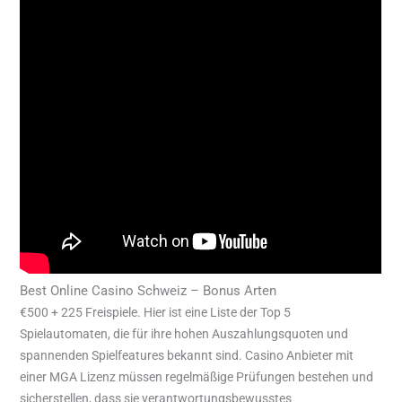
Best Online Casino Schweiz – Bonus Arten
€500 + 225 Freispiele. Hier ist eine Liste der Top 5
Spielautomaten, die für ihre hohen Auszahlungsquoten und
spannenden Spielfeatures bekannt sind. Casino Anbieter mit
einer MGA Lizenz müssen regelmäßige Prüfungen bestehen und
sicherstellen, dass sie verantwortungsbewusstes