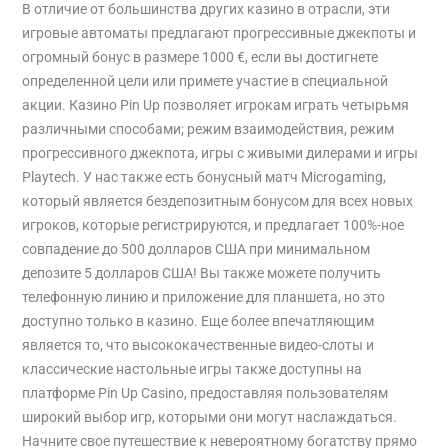
В отличие от большинства других казино в отрасли, эти
игровые автоматы предлагают прогрессивные джекпоты и
огромный бонус в размере 1000 €, если вы достигнете
определенной цели или примете участие в специальной
акции. Казино Pin Up позволяет игрокам играть четырьмя
различными способами; режим взаимодействия, режим
прогрессивного джекпота, игры с живыми дилерами и игры
Playtech. У нас также есть бонусный матч Microgaming,
который является бездепозитным бонусом для всех новых
игроков, которые регистрируются, и предлагает 100%-ное
совпадение до 500 долларов США при минимальном
депозите 5 долларов США! Вы также можете получить
телефонную линию и приложение для планшета, но это
доступно только в казино. Еще более впечатляющим
является то, что высококачественные видео-слоты и
классические настольные игры также доступны на
платформе Pin Up Casino, предоставляя пользователям
широкий выбор игр, которыми они могут наслаждаться.
Начните свое путешествие к невероятному богатству прямо