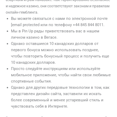
и надежное казино, они соответствуют законам и правилам
онлайн-гемблинга.
Вы можете связаться с нами по электронной почте
[email protected или по телефону +44 845 844 8011.
Мы в Pin Up рады приветствовать вас в нашем
личном казино в Вегасе.
Однако оставшиеся 10 канадских долларов от
первого бонуса можно использовать позднее,
чтобы повторить бонусный процесс и получить еще
10 канадских долларов.
Просто следуйте инструкциям или используйте
мобильное приложение, чтобы найти свои любимые
спортивные события.
Однако для других передовые технологии в том, как
представлен дизайн сайта, заставили их искать
более современный и менее устаревший стиль и
чувствовать себя в Интернете.