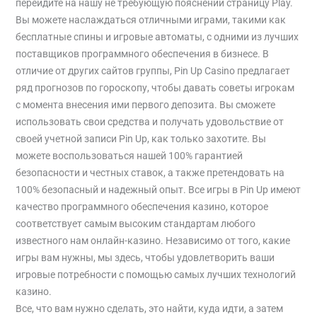
перейдите на нашу не требующую пояснений страницу Play.
Вы можете наслаждаться отличными играми, такими как
бесплатные спины и игровые автоматы, с одними из лучших
поставщиков программного обеспечения в бизнесе. В
отличие от других сайтов группы, Pin Up Casino предлагает
ряд прогнозов по гороскопу, чтобы давать советы игрокам
с момента внесения ими первого депозита. Вы сможете
использовать свои средства и получать удовольствие от
своей учетной записи Pin Up, как только захотите. Вы
можете воспользоваться нашей 100% гарантией
безопасности и честных ставок, а также претендовать на
100% безопасный и надежный опыт. Все игры в Pin Up имеют
качество программного обеспечения казино, которое
соответствует самым высоким стандартам любого
известного нам онлайн-казино. Независимо от того, какие
игры вам нужны, мы здесь, чтобы удовлетворить ваши
игровые потребности с помощью самых лучших технологий
казино.
Все, что вам нужно сделать, это найти, куда идти, а затем