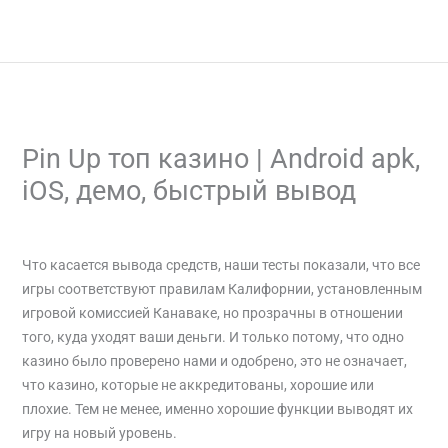
Skip
to
content
Pin Up топ казино | Android apk,
iOS, демо, быстрый вывод
/
News
/ By
admin
Что касается вывода средств, наши тесты показали, что все
игры соответствуют правилам Калифорнии, установленным
игровой комиссией Канаваке, но прозрачны в отношении
того, куда уходят ваши деньги. И только потому, что одно
казино было проверено нами и одобрено, это не означает,
что казино, которые не аккредитованы, хорошие или
плохие. Тем не менее, именно хорошие функции выводят их
игру на новый уровень.