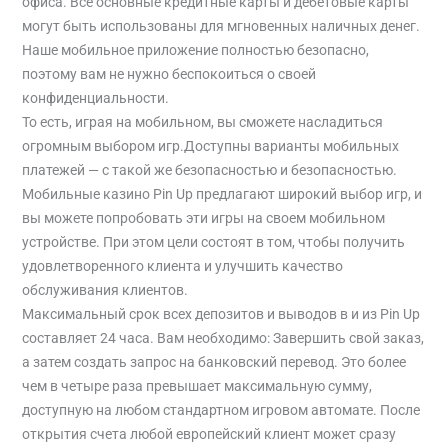
офиса. Все основные кредитные карты и дебетовые карты
могут быть использованы для мгновенных наличных денег.
Наше мобильное приложение полностью безопасно,
поэтому вам не нужно беспокоиться о своей
конфиденциальности.
То есть, играя на мобильном, вы сможете насладиться
огромным выбором игр.Доступны варианты мобильных
платежей — с такой же безопасностью и безопасностью.
Мобильные казино Pin Up предлагают широкий выбор игр, и
вы можете попробовать эти игры на своем мобильном
устройстве. При этом цели состоят в том, чтобы получить
удовлетворенного клиента и улучшить качество
обслуживания клиентов.
Максимальный срок всех депозитов и выводов в и из Pin Up
составляет 24 часа. Вам необходимо: Завершить свой заказ,
а затем создать запрос на банковский перевод. Это более
чем в четыре раза превышает максимальную сумму,
доступную на любом стандартном игровом автомате. После
открытия счета любой европейский клиент может сразу