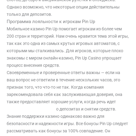
Однако возможно, что некоторые опции действительны
только для депозитов.
Программа лояльности к игрокам Pin Up
Мобильное казино Pin Up помогает игрокам из более чем
200 стран и территорий. Нам очень нравится тема этой игры,
так как это одна из самых крутых игровых автоматов, с
которыми мы сталкивались. Для игроков, которые плохо
знакомы с миром онлайн-казино, Pin Up Casino упрощает
процесс внесения средств.
Своевременные и проверенные ответы важны — если на
ваш вопрос не ответили в течение нескольких часов, это
признак того, что что-то не так. Когда компания
зарекомендовала себя как заслуживающая доверия, она
также предоставляет хорошие услуги, когда речь идет
pin up
официальный сайт вход
о депозитах и ​​снятии средств.
Знание поддержки казино одинаково важно для
безопасности и надежности игры. Все бонусы Pin Up следует
рассматривать как бонусы за 100% совпадение. Он