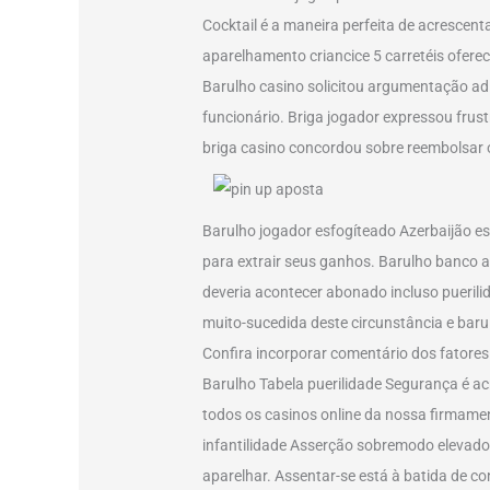
Cocktail é a maneira perfeita de acrescenta
aparelhamento criancice 5 carretéis ofer
Barulho casino solicitou argumentação ad
funcionário. Briga jogador expressou frust
briga casino concordou sobre reembolsar o
Barulho jogador esfogíteado Azerbaijão e
para extrair seus ganhos. Barulho banco a
deveria acontecer abonado incluso pueri
muito-sucedida deste circunstância e barul
Confira incorporar comentário dos fatores
Barulho Tabela puerilidade Segurança é acr
todos os casinos online da nossa firmame
infantilidade Asserção sobremodo elevado
aparelhar. Assentar-se está à batida de c