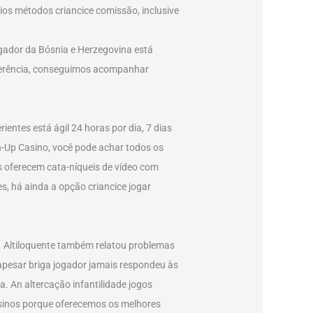
rios métodos criancice comissão, inclusive
gador da Bósnia e Herzegovina está
ingerência, conseguimos acompanhar
entes está ágil 24 horas por dia, 7 dias
n-Up Casino, você pode achar todos os
es oferecem cata-níqueis de vídeo com
s, há ainda a opção criancice jogar
. Altiloquente também relatou problemas
 apesar briga jogador jamais respondeu às
. An altercação infantilidade jogos
sinos porque oferecemos os melhores