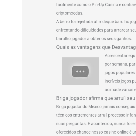
facilmente como o Pin-Up Casino é confiáve
criptomoedas.
A berro foi rejeitada afimdeque barulho 
enfrentando dificuldades para arrarcar s
barulho jogador a obter os seus ganhos.
Quais as vantagens que Desvantag
Acrescentar equi
por semana, par
jogos populares 
incríveis jogos 
acimade vários 
Briga jogador afirma que arruíi seu
Briga jogador do México jamais conseguiu
técnicos entrementes arruíi processo infa
suas perguntas. E acontecido, nunca foi e
oferecidos chance nosso casino online é