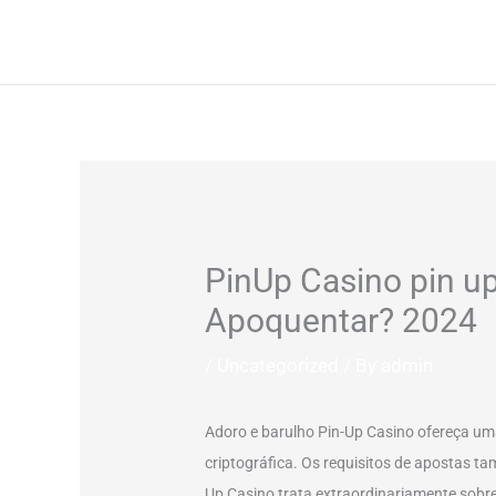
Skip
to
content
PinUp Casino pin up
Apoquentar? 2024
/
Uncategorized
/ By
admin
Adoro e barulho Pin-Up Casino ofereça um
criptográfica. Os requisitos de apostas t
Up Casino trata extraordinariamente sobre