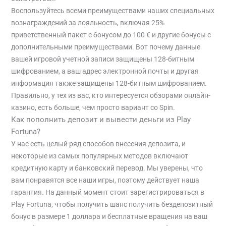
Воспользуйтесь всеми преимуществами наших специальных
вознаграждений за лояльность, включая 25%
приветственный пакет с бонусом до 100 € и другие бонусы с
дополнительными преимуществами. Вот почему данные
вашей игровой учетной записи защищены 128-битным
шифрованием, а ваш адрес электронной почты и другая
информация также защищены 128-битным шифрованием.
Правильно, у тех из вас, кто интересуется обзорами онлайн-
казино, есть больше, чем просто вариант со Spin.
Как пополнить депозит и вывести деньги из Play
Fortuna?
У нас есть целый ряд способов внесения депозита, и
некоторые из самых популярных методов включают
кредитную карту и банковский перевод. Мы уверены, что
вам понравятся все наши игры, поэтому действует наша
гарантия. На данный момент стоит зарегистрироваться в
Play Fortuna, чтобы получить шанс получить бездепозитный
бонус в размере 1 доллара и бесплатные вращения на ваш