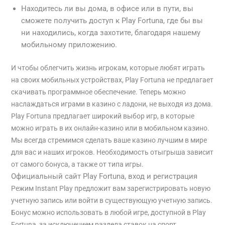
Находитесь ли вы дома, в офисе или в пути, вы
сможете получить доступ к Play Fortuna, где бы вы
ни находились, когда захотите, благодаря нашему
мобильному приложению.
И чтобы облегчить жизнь игрокам, которые любят играть
на своих мобильных устройствах, Play Fortuna не предлагает
скачивать программное обеспечение. Теперь можно
наслаждаться играми в казино с ладони, не выходя из дома.
Play Fortuna предлагает широкий выбор игр, в которые
можно играть в их онлайн-казино или в мобильном казино.
Мы всегда стремимся сделать ваше казино лучшим в мире
для вас и наших игроков. Необходимость отыгрыша зависит
от самого бонуса, а также от типа игры.
Официальный сайт Play Fortuna, вход и регистрация
Режим Instant Play предложит вам зарегистрировать новую
учетную запись или войти в существующую учетную запись.
Бонус можно использовать в любой игре, доступной в Play
Fortuna, за исключением раздела ставок на спорт.