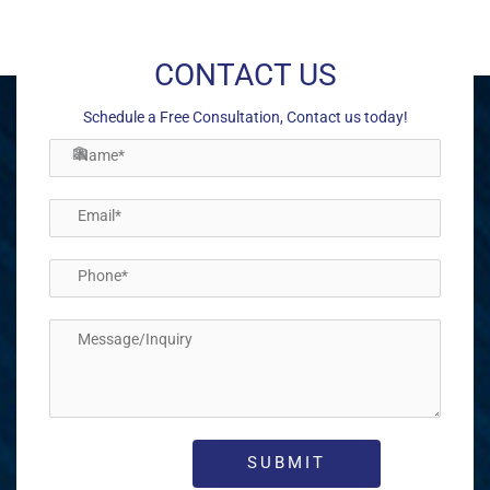
CONTACT US
Schedule a Free Consultation, Contact us today!