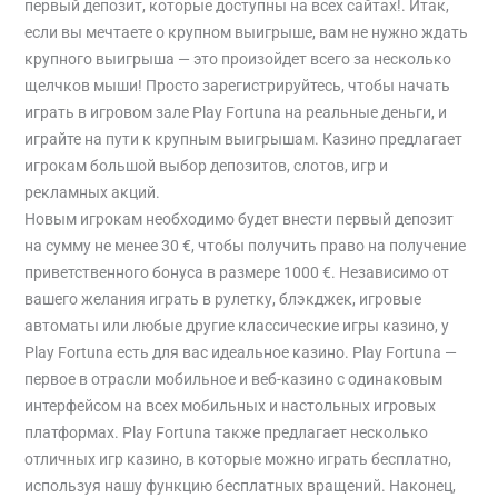
первый депозит, которые доступны на всех сайтах!. Итак,
если вы мечтаете о крупном выигрыше, вам не нужно ждать
крупного выигрыша — это произойдет всего за несколько
щелчков мыши! Просто зарегистрируйтесь, чтобы начать
играть в игровом зале Play Fortuna на реальные деньги, и
играйте на пути к крупным выигрышам. Казино предлагает
игрокам большой выбор депозитов, слотов, игр и
рекламных акций.
Новым игрокам необходимо будет внести первый депозит
на сумму не менее 30 €, чтобы получить право на получение
приветственного бонуса в размере 1000 €. Независимо от
вашего желания играть в рулетку, блэкджек, игровые
автоматы или любые другие классические игры казино, у
Play Fortuna есть для вас идеальное казино. Play Fortuna —
первое в отрасли мобильное и веб-казино с одинаковым
интерфейсом на всех мобильных и настольных игровых
платформах. Play Fortuna также предлагает несколько
отличных игр казино, в которые можно играть бесплатно,
используя нашу функцию бесплатных вращений. Наконец,