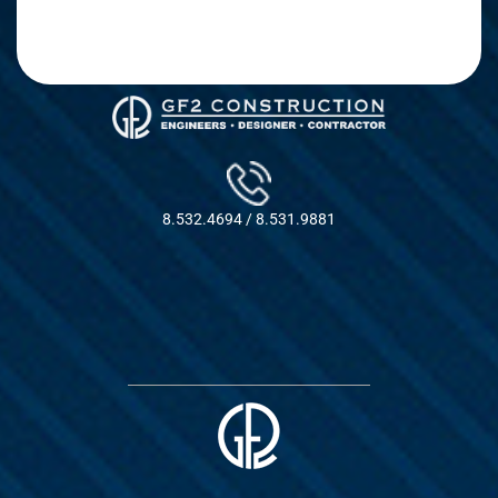
8.532.4694 / 8.531.9881