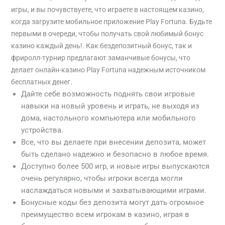
игры, и вы почувствуете, что играете в настоящем казино,
когда загрузите мобильное приложение Play Fortuna. Будьте
первыми в очереди, чтобы получать свой любимый бонус
казино каждый день!. Как бездепозитный бонус, так и
фриролл-турнир предлагают заманчивые бонусы, что
делает онлайн-казино Play Fortuna надежным источником
бесплатных денег.
Дайте себе возможность поднять свои игровые
навыки на новый уровень и играть, не выходя из
дома, настольного компьютера или мобильного
устройства.
Все, что вы делаете при внесении депозита, может
быть сделано надежно и безопасно в любое время.
Доступно более 500 игр, и новые игры выпускаются
очень регулярно, чтобы игроки всегда могли
наслаждаться новыми и захватывающими играми.
Бонусные коды без депозита могут дать огромное
преимущество всем игрокам в казино, играя в