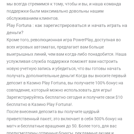
мы всегда стремимся к тому, чтобы и вы, и наша команда
поддержки были максимально довольны нашим
обслуживанием клиентов.
Play Fortuna : как зарегистрироваться и начать играть на
деньги?
Кроме того, революционная игра PowerPlay, доступная во
всех игровых автоматах, предлагает вам больше
выигрышных линий, чем вам когда-либо понадобится. Наша
услужливая служба поддержки поможет вам настроить
новую учетную запись и убедиться, что вы готовы начать
получать дополнительные деньги! Когда вы вносите первый
депозит в Казино Play Fortuna, вы получаете 100% бонус на
совпадение, который можно использовать для игры!
Зарегистрируйтесь бесплатно сегодня и получите свои $10
бесплатно в Казино Play Fortuna!.
После внесения депозита вы получите щедрый
приветственный пакет; это включает в себя 500% бонус на
матч и бесплатные вращения до 50. Более того, для вас
предусмотрены отличные бонусы, рекламные акции и