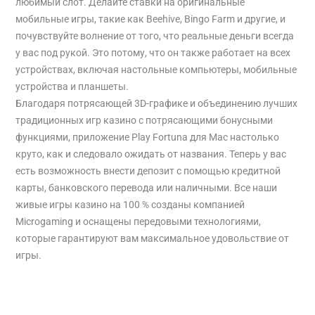
любимый слот. Делайте ставки на оригинальные
мобильные игры, такие как Beehive, Bingo Farm и другие, и
почувствуйте волнение от того, что реальные деньги всегда
у вас под рукой. Это потому, что он также работает на всех
устройствах, включая настольные компьютеры, мобильные
устройства и планшеты.
Благодаря потрясающей 3D-графике и объединению лучших
традиционных игр казино с потрясающими бонусными
функциями, приложение Play Fortuna для Mac настолько
круто, как и следовало ожидать от названия. Теперь у вас
есть возможность внести депозит с помощью кредитной
карты, банковского перевода или наличными. Все наши
живые игры казино на 100 % созданы компанией
Microgaming и оснащены передовыми технологиями,
которые гарантируют вам максимальное удовольствие от
игры.
←
Previous Post
Next Post
→