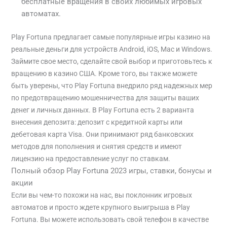
бесплатные вращения в своих любимых игровых
автоматах.
Play Fortuna предлагает самые популярные игры казино на
реальные деньги для устройств Android, iOS, Mac и Windows.
Займите свое место, сделайте свой выбор и приготовьтесь к
вращению в казино США. Кроме того, вы также можете
быть уверены, что Play Fortuna внедрило ряд надежных мер
по предотвращению мошенничества для защиты ваших
денег и личных данных. В Play Fortuna есть 2 варианта
внесения депозита: депозит с кредитной карты или
дебетовая карта Visa. Они принимают ряд банковских
методов для пополнения и снятия средств и имеют
лицензию на предоставление услуг по ставкам.
Полный обзор Play Fortuna 2023 игры, ставки, бонусы и
акции
Если вы чем-то похожи на нас, вы поклонник игровых
автоматов и просто ждете крупного выигрыша в Play
Fortuna. Вы можете использовать свой телефон в качестве