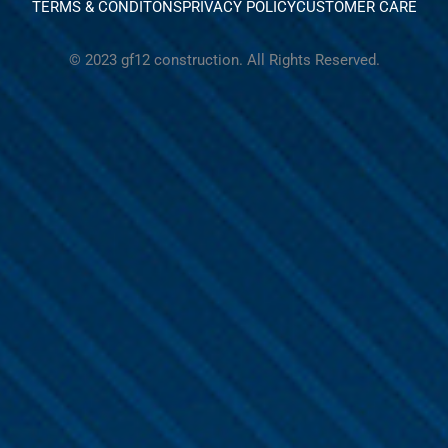
TERMS & CONDITONS
PRIVACY POLICY
CUSTOMER CARE
© 2023 gf12 construction. All Rights Reserved.