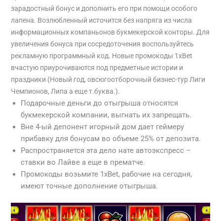
зарадостный бонус и дополнить его при помощи особого
лапена. Возлюбленный источится без напряга из числа
информационных компаньонов букмекерской конторы. Для
увеличения бонуса при сосредоточения воспользуйтесь
рекламную программный код. Новые промокоды 1xBet
вчастую приурочиваются под предметные истории и
праздники (Новый год, овсюгоотборочный бизнес-тур Лиги
Чемпионов, Липа а еще т.буква.).
Подарочные деньги до отыгрыша относятся
букмекерской компании, выгнать их запрещать.
Вне 4-ый депонент игорный дом дает геймеру
прибавку для бонусам во объеме 25% от депозита.
Распространяется эта дело нате автоэкспресс –
ставки во Лайве а еще в прематче.
Промокоды возьмите 1xBet, рабочие на сегодня,
имеют точные дополнение отыгрыша.