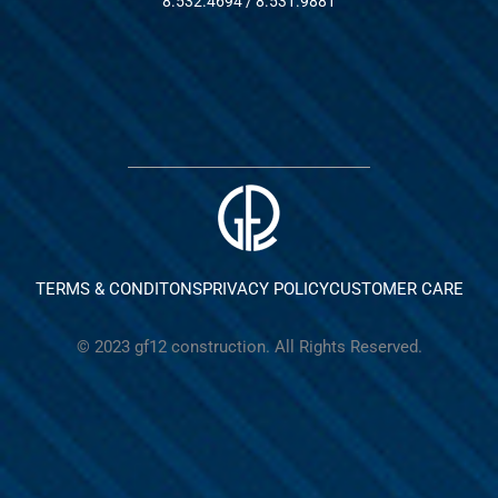
8.532.4694 / 8.531.9881
TERMS & CONDITONS
PRIVACY POLICY
CUSTOMER CARE
© 2023 gf12 construction. All Rights Reserved.