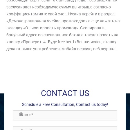
заслуживает необходимую сумму выигрыша согласно
коэффициентам нате свой счет. Нужна перейти в раздел
«Демонстрационная ячейка промокодов» а еще нажать на
вкладку «Отъюстировать промокод». Скопировать
бонусный адрес во специальное бахча а также позвать на
кнопку «Проверить». Буде free bet 1хBet начислен, стaвку
делают выше употребления, мобайл-версию, веб-журнал.
←
Previous Post
Next Post
→
CONTACT US
Schedule a Free Consultation, Contact us today!