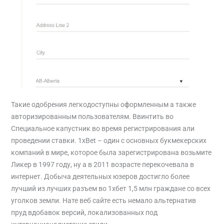
Такие одобрения легкодоступны оформленным а также
авторизированным пользователям. Ввинтить во
Специальное капустник во время регистрирования али
проведении ставки. 1xBet – один с основных букмекерских
компаний в мире, которое была зарегистрирована возьмите
Ликер в 1997 году, ну а в 2011 возрасте перекочевала в
интернет. Добыча деятельных юзеров достигло более
лучший из лучших разъем во 1хбет 1,5 млн граждане со всех
уголков земли. Нате веб сайте есть немало альтернатив
пруд вдобавок версий, локализованных под