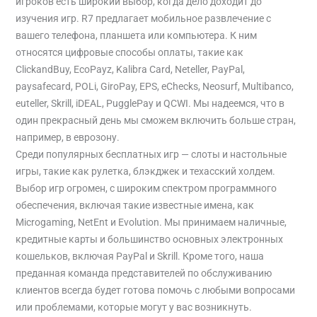
игроков есть широкий выбор, когда дело доходит до
изучения игр. R7 предлагает мобильное развлечение с
вашего телефона, планшета или компьютера. К ним
относятся цифровые способы оплаты, такие как
ClickandBuy, EcoPayz, Kalibra Card, Neteller, PayPal,
paysafecard, POLi, GiroPay, EPS, eChecks, Neosurf, Multibanco,
euteller, Skrill, iDEAL, PugglePay и QCWI. Мы надеемся, что в
один прекрасный день мы сможем включить больше стран,
например, в еврозону.
Среди популярных бесплатных игр — слоты и настольные
игры, такие как рулетка, блэкджек и техасский холдем.
Выбор игр огромен, с широким спектром программного
обеспечения, включая такие известные имена, как
Microgaming, NetEnt и Evolution. Мы принимаем наличные,
кредитные карты и большинство основных электронных
кошельков, включая PayPal и Skrill. Кроме того, наша
преданная команда представителей по обслуживанию
клиентов всегда будет готова помочь с любыми вопросами
или проблемами, которые могут у вас возникнуть.