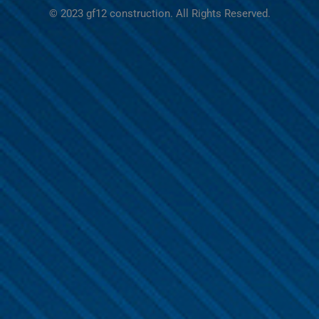
© 2023 gf12 construction. All Rights Reserved.