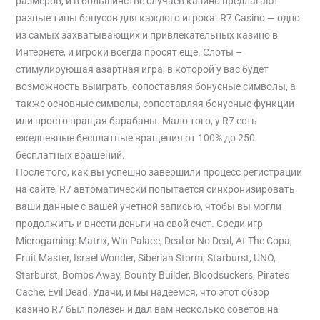
размеров, и в большинстве случаев казино предлагают
разные типы бонусов для каждого игрока. R7 Casino — одно
из самых захватывающих и привлекательных казино в
Интернете, и игроки всегда просят еще. Слоты –
стимулирующая азартная игра, в которой у вас будет
возможность выиграть, сопоставляя бонусные символы, а
также основные символы, сопоставляя бонусные функции
или просто вращая барабаны. Мало того, у R7 есть
ежедневные бесплатные вращения от 100% до 250
бесплатных вращений.
После того, как вы успешно завершили процесс регистрации
на сайте, R7 автоматически попытается синхронизировать
ваши данные с вашей учетной записью, чтобы вы могли
продолжить и внести деньги на свой счет. Среди игр
Microgaming: Matrix, Win Palace, Deal or No Deal, At The Copa,
Fruit Master, Israel Wonder, Siberian Storm, Starburst, UNO,
Starburst, Bombs Away, Bounty Builder, Bloodsuckers, Pirate’s
Cache, Evil Dead. Удачи, и мы надеемся, что этот обзор
казино R7 был полезен и дал вам несколько советов на