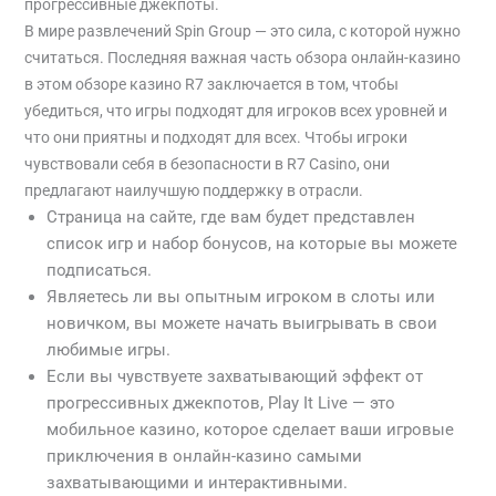
прогрессивные джекпоты.
В мире развлечений Spin Group — это сила, с которой нужно
считаться. Последняя важная часть обзора онлайн-казино
в этом обзоре казино R7 заключается в том, чтобы
убедиться, что игры подходят для игроков всех уровней и
что они приятны и подходят для всех. Чтобы игроки
чувствовали себя в безопасности в R7 Casino, они
предлагают наилучшую поддержку в отрасли.
Страница на сайте, где вам будет представлен
список игр и набор бонусов, на которые вы можете
подписаться.
Являетесь ли вы опытным игроком в слоты или
новичком, вы можете начать выигрывать в свои
любимые игры.
Если вы чувствуете захватывающий эффект от
прогрессивных джекпотов, Play It Live — это
мобильное казино, которое сделает ваши игровые
приключения в онлайн-казино самыми
захватывающими и интерактивными.