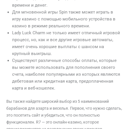
времени и денег.
Для мгновенной игры Spin также может играть в
игру казино с помощью мобильного устройства в
казино в режиме реального времени.
Lady Luck Charm не только имеет отличный игровой
процесс, но, как и все другие игровые автоматы,
имеет очень хорошие выплаты с шансом на
крупный выигрыш.
Существуют различные способы оплаты, которые
вы можете использовать для пополнения своего
счета, наиболее популярными из которых являются
дебетовая или кредитная карта, предоплаченная
карта и веб-кошелек.
Вы также найдете широкий выбор из 5 наименований
барабанов для азарта и веселья. Первое, что нужно сделать,
это посетить сайт и убедиться, что он полностью
функционален. R7 — это онлайн-казино, которое