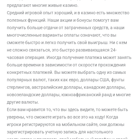
предлагают многие живые казино.
Средний игровой опыт хороший, и в казино есть множество
полезных функций. Наши акции и бонусы помогут вам
получить больше отдачи от затраченных средств, а наши
многочисленные варианты оплаты означают, что вы
сможете быстро и легко получить свой выигрыш. Ни с кем
не сложно связаться, это быстро развивающаяся 24-
часовая операция. Иногда получение платежа может занять
больше времени в зависимости от скорости прохождения
конкретных платежей. Вы можете выбрать одну из самых
популярных валют, таких как евро, доллары США, фунты
стерлингов, австралийские доллары, канадские доллары,
новозеландские доллары, южноафриканский ранд и многие
другие валюты.
Если вам нравится то, что вы здесь видите, то можете быть
уверены, что сможете играть во все это на ходу! Когда
игроки регистрируются на мобильном сайте, они должны
зарегистрировать учетную запись для настольного