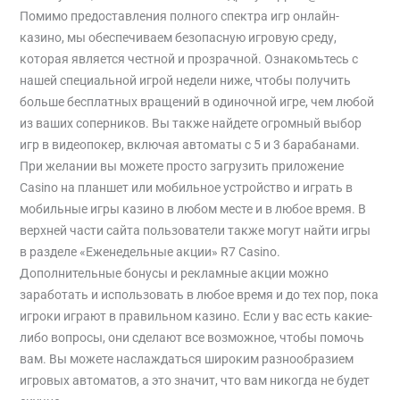
Помимо предоставления полного спектра игр онлайн-
казино, мы обеспечиваем безопасную игровую среду,
которая является честной и прозрачной. Ознакомьтесь с
нашей специальной игрой недели ниже, чтобы получить
больше бесплатных вращений в одиночной игре, чем любой
из ваших соперников. Вы также найдете огромный выбор
игр в видеопокер, включая автоматы с 5 и 3 барабанами.
При желании вы можете просто загрузить приложение
Casino на планшет или мобильное устройство и играть в
мобильные игры казино в любом месте и в любое время. В
верхней части сайта пользователи также могут найти игры
в разделе «Еженедельные акции» R7 Casino.
Дополнительные бонусы и рекламные акции можно
заработать и использовать в любое время и до тех пор, пока
игроки играют в правильном казино. Если у вас есть какие-
либо вопросы, они сделают все возможное, чтобы помочь
вам. Вы можете наслаждаться широким разнообразием
игровых автоматов, а это значит, что вам никогда не будет