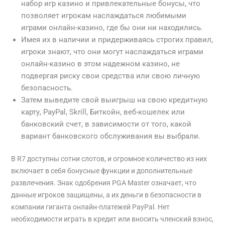
набор игр казино и привлекательные бонусы, что
позволяет игрокам наслаждаться любимыми
играми онлайн-казино, где бы они ни находились.
Имея их в наличии и придерживаясь строгих правил,
игроки знают, что они могут наслаждаться играми
онлайн-казино в этом надежном казино, не
подвергая риску свои средства или свою личную
безопасность.
Затем выведите свой выигрыш на свою кредитную
карту, PayPal, Skrill, Биткойн, веб-кошелек или
банковский счет, в зависимости от того, какой
вариант банковского обслуживания вы выбрали.
В R7 доступны сотни слотов, и огромное количество из них
включает в себя бонусные функции и дополнительные
развлечения. Знак одобрения PGA Master означает, что
данные игроков защищены, а их деньги в безопасности в
компании гиганта онлайн-платежей PayPal. Нет
необходимости играть в кредит или вносить членский взнос,