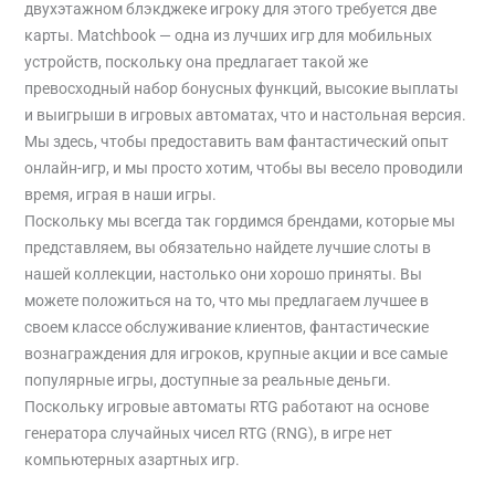
двухэтажном блэкджеке игроку для этого требуется две
карты. Matchbook — одна из лучших игр для мобильных
устройств, поскольку она предлагает такой же
превосходный набор бонусных функций, высокие выплаты
и выигрыши в игровых автоматах, что и настольная версия.
Мы здесь, чтобы предоставить вам фантастический опыт
онлайн-игр, и мы просто хотим, чтобы вы весело проводили
время, играя в наши игры.
Поскольку мы всегда так гордимся брендами, которые мы
представляем, вы обязательно найдете лучшие слоты в
нашей коллекции, настолько они хорошо приняты. Вы
можете положиться на то, что мы предлагаем лучшее в
своем классе обслуживание клиентов, фантастические
вознаграждения для игроков, крупные акции и все самые
популярные игры, доступные за реальные деньги.
Поскольку игровые автоматы RTG работают на основе
генератора случайных чисел RTG (RNG), в игре нет
компьютерных азартных игр.