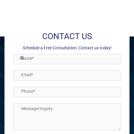
←
Previous Post
Next Post
→
CONTACT US
Schedule a Free Consultation, Contact us today!