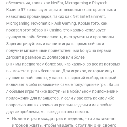
обеспечения, таких как NetEnt, Microgaming и Playtech.
Казино R7 использует игры от нескольких авторитетных и
известных провайдеров, таких как Net Entertainment,
Microgaming, Novomatic и Ash Gaming. Кроме того, как
показал этот обзор R7 Casino, это казино использует
лучшую онлайн-безопасность, инструменты и протоколы.
Зарегистрируйтесь и начните играть прямо сейчас и
получите мгновенный приветственный бонус на первый
депозит в размере 25 долларов или более.
В R7 мы предлагаем более 500 игр казино, во все из которых
вы можете играть бесплатно! Для игроков, которые ищут
лучшие онлайн-слоты, у нас есть широкий выбор, который
включает в себя новейшие и самые популярные игры. Ваши
любимые игры также доступны в мобильном приложении и
приложении для планшетов. И если у вас есть какие-либо
вопросы о наших казино на реальные деньги или любые
другие проблемы, мы всегда готовы помочь.
Новые игры выходят раз в неделю, что заставляет
игроков ждать, чтобы увидеть, стоят ли они своего