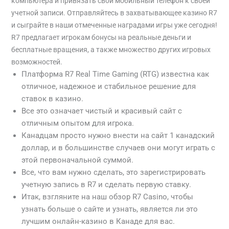
компьютера и привязать свой мобильный телефон к своей
учетной записи. Отправляйтесь в захватывающее казино R7
и сыграйте в наши отмеченные наградами игры уже сегодня!
R7 предлагает игрокам бонусы на реальные деньги и
бесплатные вращения, а также множество других игровых
возможностей.
Платформа R7 Real Time Gaming (RTG) известна как
отличное, надежное и стабильное решение для
ставок в казино.
Все это означает чистый и красивый сайт с
отличным опытом для игрока.
Канадцам просто нужно внести на сайт 1 канадский
доллар, и в большинстве случаев они могут играть с
этой первоначальной суммой.
Все, что вам нужно сделать, это зарегистрировать
учетную запись в R7 и сделать первую ставку.
Итак, взгляните на наш обзор R7 Casino, чтобы
узнать больше о сайте и узнать, является ли это
лучшим онлайн-казино в Канаде для вас.