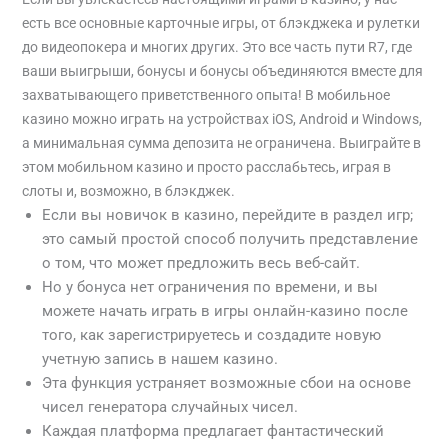
есть все основные карточные игры, от блэкджека и рулетки
до видеопокера и многих других. Это все часть пути R7, где
ваши выигрыши, бонусы и бонусы объединяются вместе для
захватывающего приветственного опыта! В мобильное
казино можно играть на устройствах iOS, Android и Windows,
а минимальная сумма депозита не ограничена. Выиграйте в
этом мобильном казино и просто расслабьтесь, играя в
слоты и, возможно, в блэкджек.
Если вы новичок в казино, перейдите в раздел игр;
это самый простой способ получить представление
о том, что может предложить весь веб-сайт.
Но у бонуса нет ограничения по времени, и вы
можете начать играть в игры онлайн-казино после
того, как зарегистрируетесь и создадите новую
учетную запись в нашем казино.
Эта функция устраняет возможные сбои на основе
чисел генератора случайных чисел.
Каждая платформа предлагает фантастический