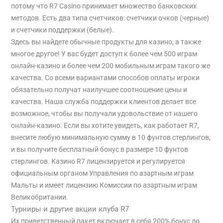
потому что R7 Casino принимает множество банковских
методов. Есть два типа счетчиков: счетчики очков (черные)
и счетчики поддержки (белые).
Здесь вы найдете обычные продукты для казино, а также
многое другое! У вас будет доступ к более чем 500 играм
онлайн-казино и более чем 200 мобильным играм такого же
качества. Со всеми вариантами способов оплаты игроки
обязательно получат наилучшее соотношение цены и
качества. Наша служба поддержки клиентов делает все
возможное, чтобы вы получали удовольствие от нашего
онлайн-казино. Если вы хотите увидеть, как работает R7,
внесите любую минимальную сумму в 10 фунтов стерлингов,
и вы получите бесплатный бонус в размере 10 фунтов
стерлингов. Казино R7 лицензируется и регулируется
официальным органом Управления по азартным играм
Мальты и имеет лицензию Комиссии по азартным играм
Великобритании.
Турниры и другие акции клуба R7
Их приветственный пакет включает в себя 200% бонус до