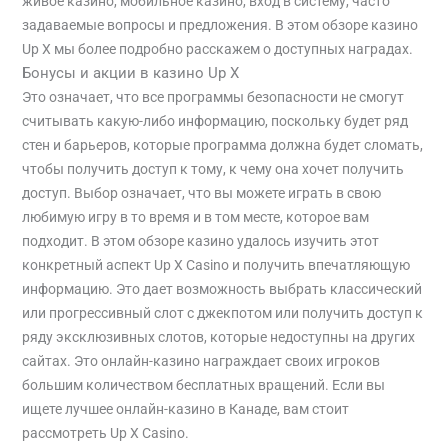
живое казино, мобильное казино, вход в систему, часто
задаваемые вопросы и предложения. В этом обзоре казино
Up X мы более подробно расскажем о доступных наградах.
Бонусы и акции в казино Up X
Это означает, что все программы безопасности не смогут
считывать какую-либо информацию, поскольку будет ряд
стен и барьеров, которые программа должна будет сломать,
чтобы получить доступ к тому, к чему она хочет получить
доступ. Выбор означает, что вы можете играть в свою
любимую игру в то время и в том месте, которое вам
подходит. В этом обзоре казино удалось изучить этот
конкретный аспект Up X Casino и получить впечатляющую
информацию. Это дает возможность выбрать классический
или прогрессивный слот с джекпотом или получить доступ к
ряду эксклюзивных слотов, которые недоступны на других
сайтах. Это онлайн-казино награждает своих игроков
большим количеством бесплатных вращений. Если вы
ищете лучшее онлайн-казино в Канаде, вам стоит
рассмотреть Up X Casino.