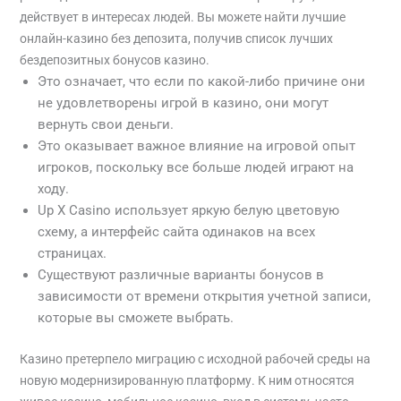
действует в интересах людей. Вы можете найти лучшие
онлайн-казино без депозита, получив список лучших
бездепозитных бонусов казино.
Это означает, что если по какой-либо причине они
не удовлетворены игрой в казино, они могут
вернуть свои деньги.
Это оказывает важное влияние на игровой опыт
игроков, поскольку все больше людей играют на
ходу.
Up X Casino использует яркую белую цветовую
схему, а интерфейс сайта одинаков на всех
страницах.
Существуют различные варианты бонусов в
зависимости от времени открытия учетной записи,
которые вы сможете выбрать.
Казино претерпело миграцию с исходной рабочей среды на
новую модернизированную платформу. К ним относятся