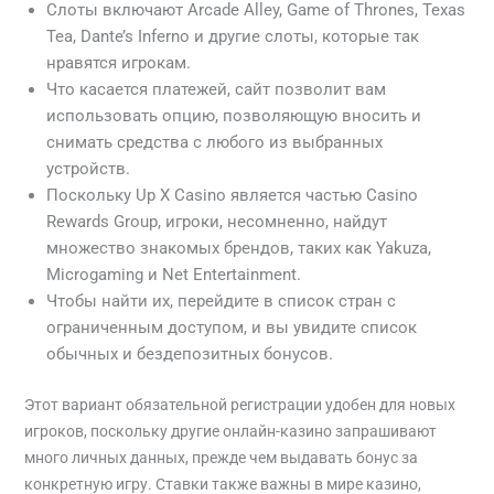
Слоты включают Arcade Alley, Game of Thrones, Texas
Tea, Dante’s Inferno и другие слоты, которые так
нравятся игрокам.
Что касается платежей, сайт позволит вам
использовать опцию, позволяющую вносить и
снимать средства с любого из выбранных
устройств.
Поскольку Up X Casino является частью Casino
Rewards Group, игроки, несомненно, найдут
множество знакомых брендов, таких как Yakuza,
Microgaming и Net Entertainment.
Чтобы найти их, перейдите в список стран с
ограниченным доступом, и вы увидите список
обычных и бездепозитных бонусов.
Этот вариант обязательной регистрации удобен для новых
игроков, поскольку другие онлайн-казино запрашивают
много личных данных, прежде чем выдавать бонус за
конкретную игру. Ставки также важны в мире казино,