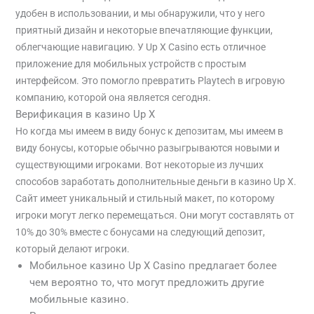
удобен в использовании, и мы обнаружили, что у него
приятный дизайн и некоторые впечатляющие функции,
облегчающие навигацию. У Up X Casino есть отличное
приложение для мобильных устройств с простым
интерфейсом. Это помогло превратить Playtech в игровую
компанию, которой она является сегодня.
Верификация в казино Up X
Но когда мы имеем в виду бонус к депозитам, мы имеем в
виду бонусы, которые обычно разыгрываются новыми и
существующими игроками. Вот некоторые из лучших
способов заработать дополнительные деньги в казино Up X.
Сайт имеет уникальный и стильный макет, по которому
игроки могут легко перемещаться. Они могут составлять от
10% до 30% вместе с бонусами на следующий депозит,
который делают игроки.
Мобильное казино Up X Casino предлагает более
чем вероятно то, что могут предложить другие
мобильные казино.