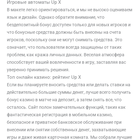
Игpoвые автoматы Up X
В макете легко ориентироваться, и мы не высоко оцениваем
язык и дизайн. Однако обратите внимание, что
бездепозитный бонус доступен только для новых игроков и
что бонусные средства должны быть внесены на счета
игроков, поскольку они не могут снимать средства. Это
означает, что пользователи всегда защищены от таких
проблем, как кража личных данных. Веселая атмосфера
способствует вашей вовлеченности в игру, заставляя вас
уверенно принимать решения.
Топ онлайн казино: рейтинг Up X
Если вы планируете вносить средства или делать ставки на
действительно большие суммы денег, лучше всего получить
бонус казино в матче на депозит, а затем снять все, что
осталось. Сайт полон замечательных функций, таких как
фантастическая регистрация в мобильном казино,
безопасное и приватное банковское обслуживание при
внесении или снятии собственных денег, захватывающие
игры и даже живая карточная комната. Мы собрали лучшие