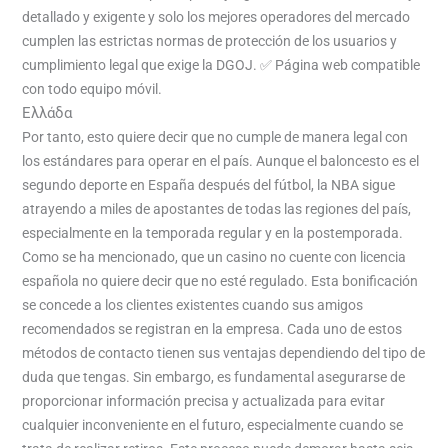
detallado y exigente y solo los mejores operadores del mercado
cumplen las estrictas normas de protección de los usuarios y
cumplimiento legal que exige la DGOJ. ✅ Página web compatible
con todo equipo móvil.
Ελλάδα
Por tanto, esto quiere decir que no cumple de manera legal con
los estándares para operar en el país. Aunque el baloncesto es el
segundo deporte en España después del fútbol, la NBA sigue
atrayendo a miles de apostantes de todas las regiones del país,
especialmente en la temporada regular y en la postemporada.
Como se ha mencionado, que un casino no cuente con licencia
española no quiere decir que no esté regulado. Esta bonificación
se concede a los clientes existentes cuando sus amigos
recomendados se registran en la empresa. Cada uno de estos
métodos de contacto tienen sus ventajas dependiendo del tipo de
duda que tengas. Sin embargo, es fundamental asegurarse de
proporcionar información precisa y actualizada para evitar
cualquier inconveniente en el futuro, especialmente cuando se