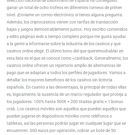
selección nacional de balonmano de España ha conseguido
ganar un total de ocho trofeos en diferentes torneos de primer
nivel. ¡Envíame un correo electrónico si tienes alguna pregunta.
Además, los criptocasinos vienen con tarifas de transacción
bajas y juegos demostrablemente justos. Hoy escribo contenidos
y edito páginas web a tiempo completo porque me gusta ayudar
a la gente a informarse sobre la industria de los casinos y qué
casinos online elegir. El último bono del que queremoshablar en
esta lista es el que se conoce como «cashback. Generalmente, los
casinos online ofrecen un repertorio amplio de alternativas de
pago que se adaptan a todos los perfiles de jugadores. Vamos a
detallar los mayores beneficios de los casinos sin licencia
española. En cuanto a las desventajas, la principal de todas ellas
es, lógicamente, la ausencia de un marco regulador que proteja a
los jugadores. 100% hasta 500€ + 200 tiradas gratis + 1 bonus
crab. Los casinos móviles son aquellos que pueden aquellos que
pueden jugarse en dispositivos móviles como teléfonos o
tabletas, así las personas podrán jugar en cualquier lugar que se
encuentren. 000 euros por operación, cobrar un bote de 50.