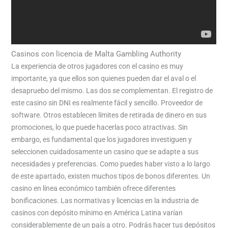
Casinos con licencia de Malta Gambling Authority
La experiencia de otros jugadores con el casino es muy
importante, ya que ellos son quienes pueden dar el aval o el
desapruebo del mismo. Las dos se complementan. El registro de
este casino sin DNI es realmente fácil y sencillo. Proveedor de
software. Otros establecen límites de retirada de dinero en sus
promociones, lo que puede hacerlas poco atractivas. Sin
embargo, es fundamental que los jugadores investiguen y
seleccionen cuidadosamente un casino que se adapte a sus
necesidades y preferencias. Como puedes haber visto a lo largo
de este apartado, existen muchos tipos de bonos diferentes. Un
casino en línea económico también ofrece diferentes
bonificaciones. Las normativas y licencias en la industria de
casinos con depósito mínimo en América Latina varían
considerablemente de un país a otro. Podrás hacer tus depósitos