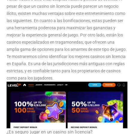
pesar de que un casino sin licencia puede parecer un negocio
ilícito, existen muchas ventajas sobre este entretenimiento como
las siguientes. En cuanto a las bonificaciones, estas pueden ser
una herramienta poderosa para maximizar las ganancias y
mejorar la experiencia general de juego. Por otro lado, están los
casinos especializados en tragamonedas, que ofrecen una
amplia gama de opciones para los amantes de este tipo de juego.
Te mostraremos cómo identificar los mejores casinos sin licencia
en España. Es una de las jurisdicciones más antiguas con reglas
estrictas, y es confiable tanto para los propietarios de casinos
como para los jugadores.
¿Es seguro jugar en un casino sin licencia?