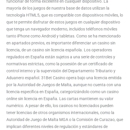
funcionar de forma excelente en cualquier dispositivo. La
mayoría de los juegos de nuestra base de datos utilizan la
tecnología HTML5, que es compatible con dispositivos móviles, lo
que te permite disfrutar de estos juegos en cualquier dispositivo
que tenga un navegador moderno, incluidos teléfonos móviles
tanto iPhone como Android y tabletas. Como se ha mencionado
en apartados previos, es importante diferenciar un casino sin
licencia, de un casino sin licencia española. Los operadores
regulados en España están sujetos a una serie de controles y
normativas estrictas, como la posesión de un certificado de
control interno y la supervisión del Departamento Tributario y
Aduanero español. 31Bet Casino opera bajo una licencia emitida
por la Autoridad de Juegos de Malta, aunque no cuenta con una
licencia específica en España, categorizándolo como un casino
online sin licencia en España. Las cartas mantienen su valor
numérico. A pesar de ello, los casinos no licenciados pueden
tener licencias de otros organismos internacionales, como la
Autoridad de Juego de Malta MGA o la Comisión de Curazao, que
implican diferentes niveles de regulación y estándares de