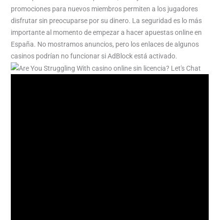
promociones para nuevos miembros permiten a los jugadores
disfrutar sin preocuparse por su dinero. La seguridad es lo más
importante al momento de empezar a hacer apuestas online en
España. No mostramos anuncios, pero los enlaces de algunos
casinos podrían no funcionar si AdBlock está activado.