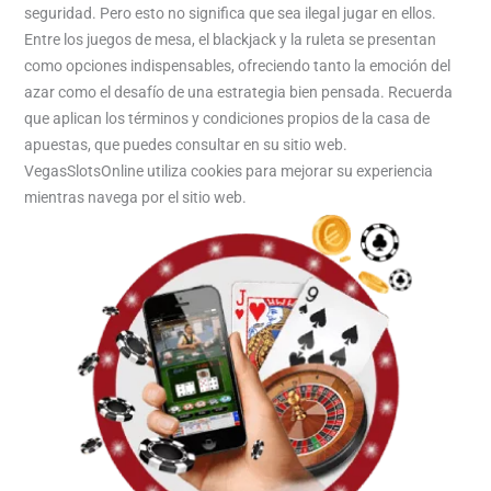
seguridad. Pero esto no significa que sea ilegal jugar en ellos.
Entre los juegos de mesa, el blackjack y la ruleta se presentan
como opciones indispensables, ofreciendo tanto la emoción del
azar como el desafío de una estrategia bien pensada. Recuerda
que aplican los términos y condiciones propios de la casa de
apuestas, que puedes consultar en su sitio web.
VegasSlotsOnline utiliza cookies para mejorar su experiencia
mientras navega por el sitio web.