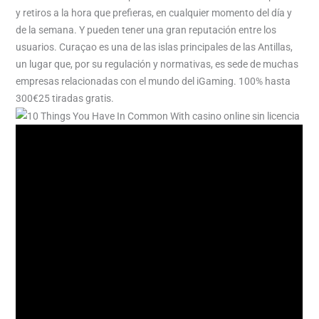
y retiros a la hora que prefieras, en cualquier momento del día y
de la semana. Y pueden tener una gran reputación entre los
usuarios. Curaçao es una de las islas principales de las Antillas,
un lugar que, por su regulación y normativas, es sede de muchas
empresas relacionadas con el mundo del iGaming. 100% hasta
300€25 tiradas gratis.