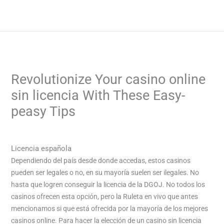
Skip
to
content
Revolutionize Your casino online
sin licencia With These Easy-
peasy Tips
/
Uncategorized
/ By
admin
Licencia española
Dependiendo del país desde donde accedas, estos casinos
pueden ser legales o no, en su mayoría suelen ser ilegales. No
hasta que logren conseguir la licencia de la DGOJ. No todos los
casinos ofrecen esta opción, pero la Ruleta en vivo que antes
mencionamos si que está ofrecida por la mayoría de los mejores
casinos online. Para hacer la elección de un casino sin licencia