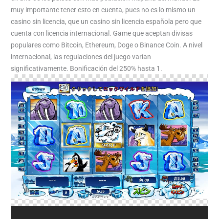
muy importante tener esto en cuenta, pues no es lo mismo un
casino sin licencia, que un casino sin licencia española pero que
cuenta con licencia internacional. Game que aceptan divisas
populares como Bitcoin, Ethereum, Doge o Binance Coin. A nivel
internacional, las regulaciones del juego varían
significativamente. Bonificación del 250% hasta 1.