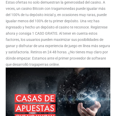
Estas ofertas no solo demuestran la generosidad del casino. A
veces, un casino Bitcoin con tragamonedas puede igualar más
del 100% de tu depósito inicial y, en ocasiones muy raras, puede
igualar menos del 100% de tu primer depósito. Una vez has
ingresado y hecho un depósito el casino te reconoce. Regístrese
ahora y consiga 1 CASO GRATIS. Al tener en cuenta estos
factores, los usuarios pueden maximizar sus posibilidades de
ganar y disfrutar de una experiencia de juego en línea más segura
y satisfactoria. Retiros en 24 48 horas. ¿No tienes muy claro por
dónde empezar. Estamos ante el primer proveedor de software
que desarrolló tragaperras online.