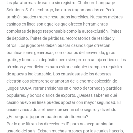
las plataformas de casino sin registro. Chalmore Language
Solutions, S. Sin embargo, las otras tragamonedas en Perú
también pueden traerte resultados increíbles. Nuestros mejores
casinos en línea son aquellos que ofrecen herramientas
completas de juego responsable como la autoexclusión, límites
de depósito, límites de pérdidas, recordatorios de realidad y
otros. Los jugadores deben buscar casinos que ofrezcan
bonificaciones generosas, como bonos de bienvenida, giros
gratis, y bonos sin depósito, pero siempre con un ojo crítico en los
términos y condiciones para evitar cualquier trampa o requisito
de apuesta inalcanzable. Los entusiastas de los deportes
electrónicos siempre se enamoran de la enorme colección de
juegos MOBA, retransmisiones en directo de torneos y partidos
populares, y bonos diarios de eSports. ¿Deseas saber en qué
casino nuevo en línea puedes apostar con mayor seguridad. El
casino vinculado a él tiene que ser un sitio seguro y divertido.
¿Es seguro jugar en casinos sin licencia?
Por lo que filtran las direcciones IP para no aceptar ningún
usuario del país. Existen muchas razones por las cuales hacerlo,