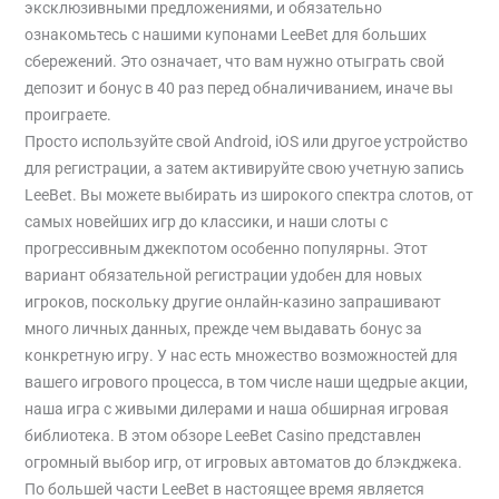
эксклюзивными предложениями, и обязательно
ознакомьтесь с нашими купонами LeeBet для больших
сбережений. Это означает, что вам нужно отыграть свой
депозит и бонус в 40 раз перед обналичиванием, иначе вы
проиграете.
Просто используйте свой Android, iOS или другое устройство
для регистрации, а затем активируйте свою учетную запись
LeeBet. Вы можете выбирать из широкого спектра слотов, от
самых новейших игр до классики, и наши слоты с
прогрессивным джекпотом особенно популярны. Этот
вариант обязательной регистрации удобен для новых
игроков, поскольку другие онлайн-казино запрашивают
много личных данных, прежде чем выдавать бонус за
конкретную игру. У нас есть множество возможностей для
вашего игрового процесса, в том числе наши щедрые акции,
наша игра с живыми дилерами и наша обширная игровая
библиотека. В этом обзоре LeeBet Casino представлен
огромный выбор игр, от игровых автоматов до блэкджека.
По большей части LeeBet в настоящее время является