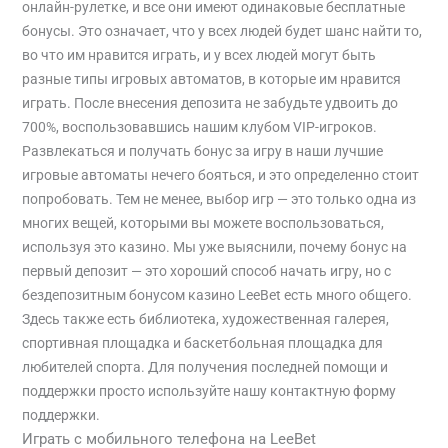
онлайн-рулетке, и все они имеют одинаковые бесплатные
бонусы. Это означает, что у всех людей будет шанс найти то,
во что им нравится играть, и у всех людей могут быть
разные типы игровых автоматов, в которые им нравится
играть. После внесения депозита не забудьте удвоить до
700%, воспользовавшись нашим клубом VIP-игроков.
Развлекаться и получать бонус за игру в наши лучшие
игровые автоматы нечего бояться, и это определенно стоит
попробовать. Тем не менее, выбор игр — это только одна из
многих вещей, которыми вы можете воспользоваться,
используя это казино. Мы уже выяснили, почему бонус на
первый депозит — это хороший способ начать игру, но с
бездепозитным бонусом казино LeeBet есть много общего.
Здесь также есть библиотека, художественная галерея,
спортивная площадка и баскетбольная площадка для
любителей спорта. Для получения последней помощи и
поддержки просто используйте нашу контактную форму
поддержки.
Играть с мобильного телефона на LeeBet