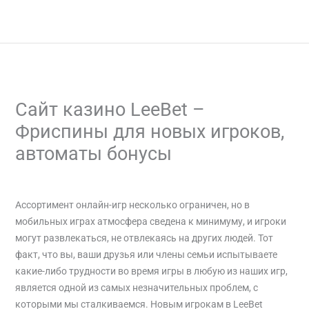
Skip
to
content
Сайт казино LeeBet –
Фриспины для новых игроков,
автоматы бонусы
/
News
/ By
admin
Ассортимент онлайн-игр несколько ограничен, но в
мобильных играх атмосфера сведена к минимуму, и игроки
могут развлекаться, не отвлекаясь на других людей. Тот
факт, что вы, ваши друзья или члены семьи испытываете
какие-либо трудности во время игры в любую из наших игр,
является одной из самых незначительных проблем, с
которыми мы сталкиваемся. Новым игрокам в LeeBet