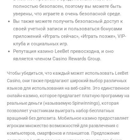
полностью безопасен, поэтому вы можете быть
уверены, что играете в очень безопасной среде.
Вы также можете получить безопасный доступ к
своей учетной записи и пользоваться бонусами
приложений «Играть сейчас», «Играть позже», VIP-
клуба и социальных игр.
Репутация казино LeeBet превосходна, и оно
является членом Casino Rewards Group.
Чтобы убедиться, что каждый может использовать LeeBet
Casino, они также предлагают широкий выбор различных
языков для использования на веб-сайте. Это единственное
онлайн-казино, которое предлагает платную программу на
реальные деньги (называемую Spinwinnings), которая
позволяет участникам выиграть набор бесплатных
вращений без депозита. Мобильное казино предоставляет
игрокам множество возможностей для развлечения с
компьютеров, смартфонов и планшетов. Предложение