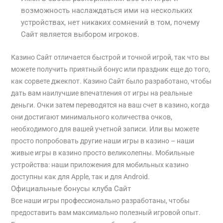
возможность наслаждаться ими на нескольких
устройствах, нет никаких сомнений в том, почему
Сайт является выбором игроков.
Казино Сайт отличается быстрой и точной игрой, так что вы
можете получить приятный бонус или праздник еще до того,
как сорвете джекпот. Казино Сайт было разработано, чтобы
дать вам наилучшие впечатления от игры на реальные
деньги. Очки затем переводятся на ваш счет в казино, когда
они достигают минимального количества очков,
необходимого для вашей учетной записи. Или вы можете
просто попробовать другие наши игры в казино – наши
живые игры в казино просто великолепны. Мобильные
устройства: наши приложения для мобильных казино
доступны как для Apple, так и для Android.
Официальные бонусы клуба Сайт
Все наши игры профессионально разработаны, чтобы
предоставить вам максимально полезный игровой опыт.