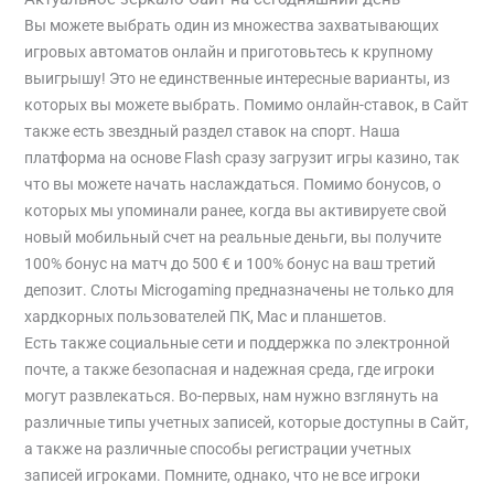
Вы можете выбрать один из множества захватывающих
игровых автоматов онлайн и приготовьтесь к крупному
выигрышу! Это не единственные интересные варианты, из
которых вы можете выбрать. Помимо онлайн-ставок, в Сайт
также есть звездный раздел ставок на спорт. Наша
платформа на основе Flash сразу загрузит игры казино, так
что вы можете начать наслаждаться. Помимо бонусов, о
которых мы упоминали ранее, когда вы активируете свой
новый мобильный счет на реальные деньги, вы получите
100% бонус на матч до 500 € и 100% бонус на ваш третий
депозит. Слоты Microgaming предназначены не только для
хардкорных пользователей ПК, Mac и планшетов.
Есть также социальные сети и поддержка по электронной
почте, а также безопасная и надежная среда, где игроки
могут развлекаться. Во-первых, нам нужно взглянуть на
различные типы учетных записей, которые доступны в Сайт,
а также на различные способы регистрации учетных
записей игроками. Помните, однако, что не все игроки