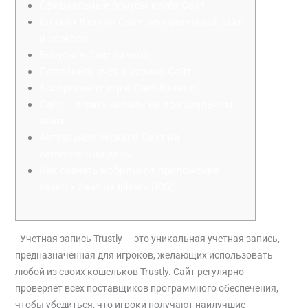
Официальные бонусы клуба Сайт
Онлайн Казино Сайт: официальный сайт
и зеркало
Бонусы в Сайт казино
Пополнить счет в казино Сайт
Ассортимент игр в Сайт Казино
Сайт – играть онлайн на официальном
сайте
Актуальное зеркало Сайт на
сегодняшний день
Как скачать мобильное приложение
казино Сайт на Iphone (IOS)
· Учетная запись Trustly — это уникальная учетная запись,
предназначенная для игроков, желающих использовать
любой из своих кошельков Trustly. Сайт регулярно
проверяет всех поставщиков программного обеспечения,
чтобы убедиться, что игроки получают наилучшие