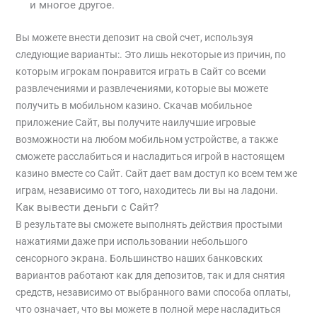
и многое другое.
Вы можете внести депозит на свой счет, используя
следующие варианты:. Это лишь некоторые из причин, по
которым игрокам понравится играть в Сайт со всеми
развлечениями и развлечениями, которые вы можете
получить в мобильном казино. Скачав мобильное
приложение Сайт, вы получите наилучшие игровые
возможности на любом мобильном устройстве, а также
сможете расслабиться и насладиться игрой в настоящем
казино вместе со Сайт. Сайт дает вам доступ ко всем тем же
играм, независимо от того, находитесь ли вы на ладони.
Как вывести деньги с Сайт?
В результате вы сможете выполнять действия простыми
нажатиями даже при использовании небольшого
сенсорного экрана. Большинство наших банковских
вариантов работают как для депозитов, так и для снятия
средств, независимо от выбранного вами способа оплаты,
что означает, что вы можете в полной мере насладиться