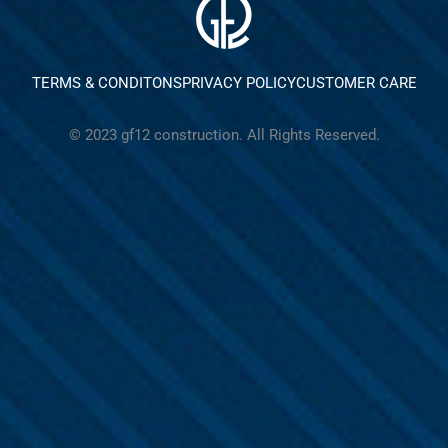
TERMS & CONDITONS
PRIVACY POLICY
CUSTOMER CARE
© 2023 gf12 construction. All Rights Reserved.