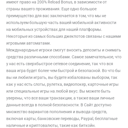
имеют право на 200% Reload Bonus, в зависимости от
страны вашего проживания. Еще одно большое
преимущество для вас заключается в том, что мы не
используем большую часть вашей мобильной активности
на мобильных устройствах для нашей платформы.
Некоторые из самых больших джекпотов связаны с нашими
игровыми автоматами.
Международные игроки смогут вносить депозиты и снимать
средства различными способами. Самое замечательное, что
у нас есть сверхбыстрое сетевое соединение, так что вся
ваша игра будет более чем быстрой и безопасной. Во что бы
вы ни любили играть, вы будете избалованы выбором, так
как у нас есть слоты, рулетка, видеопокер, карточные игры
или специальные игры на любой вкус. Вы можете быть
уверены, что все ваши транзакции, а также ваши личные
данные всегда в полной безопасности. В Сайт доступно
множество вариантов пополнения и вывода средств,
включая карты, банковские переводы, Paypal, бесплатные
наличные и криптовалюты, такие как биткойн.