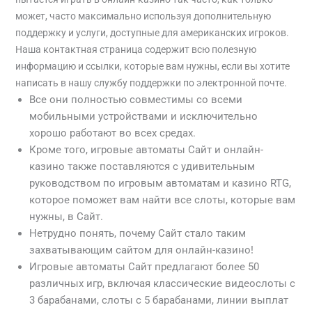
может, часто максимально используя дополнительную
поддержку и услуги, доступные для американских игроков.
Наша контактная страница содержит всю полезную
информацию и ссылки, которые вам нужны, если вы хотите
написать в нашу службу поддержки по электронной почте.
Все они полностью совместимы со всеми
мобильными устройствами и исключительно
хорошо работают во всех средах.
Кроме того, игровые автоматы Сайт и онлайн-
казино также поставляются с удивительным
руководством по игровым автоматам и казино RTG,
которое поможет вам найти все слоты, которые вам
нужны, в Сайт.
Нетрудно понять, почему Сайт стало таким
захватывающим сайтом для онлайн-казино!
Игровые автоматы Сайт предлагают более 50
различных игр, включая классические видеослоты с
3 барабанами, слоты с 5 барабанами, линии выплат