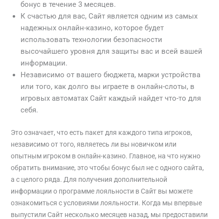
бонус в течение 3 месяцев.
К счастью для вас, Сайт является одним из самых
надежных онлайн-казино, которое будет
использовать технологии безопасности
высочайшего уровня для защиты вас и всей вашей
информации.
Независимо от вашего бюджета, марки устройства
или того, как долго вы играете в онлайн-слоты, в
игровых автоматах Сайт каждый найдет что-то для
себя.
Это означает, что есть пакет для каждого типа игроков,
независимо от того, являетесь ли вы новичком или
опытным игроком в онлайн-казино. Главное, на что нужно
обратить внимание, это чтобы бонус был не с одного сайта,
а с целого ряда. Для получения дополнительной
информации о программе лояльности в Сайт вы можете
ознакомиться с условиями лояльности. Когда мы впервые
выпустили Сайт несколько месяцев назад, мы предоставили