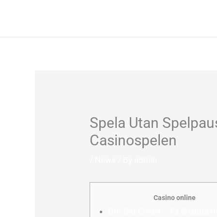
Skip
to
content
Spela Utan Spelpau
Casinospelen
/
News
/ By
admin
Casino online
Gör Det Enkelt – Få Snabba U