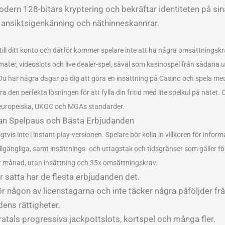
dern 128-bitars kryptering och bekräftar identiteten på si
, ansiktsigenkänning och näthinneskannrar.
till ditt konto och därför kommer spelare inte att ha några omsättningskra
mater, videoslots och live dealer-spel, såväl som kasinospel från sådana
u har några dagar på dig att göra en insättning på Casino och spela me
den perfekta lösningen för att fylla din fritid med lite spelkul på nätet.
a europeiska, UKGC och MGAs standarder.
tan Spelpaus och Bästa Erbjudanden
tvis inte i instant play-versionen. Spelare bör kolla in villkoren för info
gängliga, samt insättnings- och uttagstak och tidsgränser som gäller fö
r månad, utan insättning och 35x omsättningskrav.
 satta har de flesta erbjudanden det.
ör någon av licenstagarna och inte täcker några påföljder f
dens rättigheter.
atals progressiva jackpottslots, kortspel och många fler.