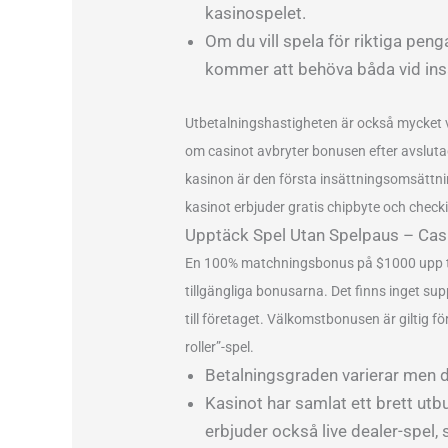
kasinospelet.
Om du vill spela för riktiga pe
kommer att behöva båda vid ins
Utbetalningshastigheten är också mycket v
om casinot avbryter bonusen efter avslutad
kasinon är den första insättningsomsättni
kasinot erbjuder gratis chipbyte och check
Upptäck Spel Utan Spelpaus – Cas
En 100% matchningsbonus på $1000 upp till 
tillgängliga bonusarna. Det finns inget su
till företaget. Välkomstbonusen är giltig 
roller”-spel.
Betalningsgraden varierar men de
Kasinot har samlat ett brett utb
erbjuder också live dealer-spel,