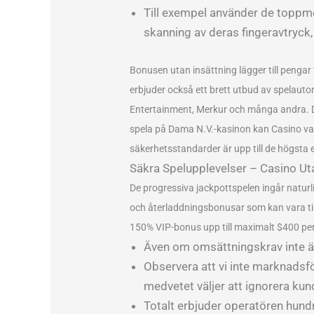
Till exempel använder de toppmo
skanning av deras fingeravtryck
Bonusen utan insättning lägger till pengar 
erbjuder också ett brett utbud av spelauto
Entertainment, Merkur och många andra. D
spela på Dama N.V.-kasinon kan Casino vara 
säkerhetsstandarder är upp till de högst
Säkra Spelupplevelser – Casino U
De progressiva jackpottspelen ingår naturlig
och återladdningsbonusar som kan vara till
150% VIP-bonus upp till maximalt $400 pe
Även om omsättningskrav inte är
Observera att vi inte marknadsf
medvetet väljer att ignorera kun
Totalt erbjuder operatören hundr