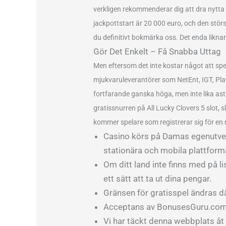
verkligen rekommenderar dig att dra nytta 
jackpottstart är 20 000 euro, och den störs
du definitivt bokmärka oss. Det enda liknan
Gör Det Enkelt – Få Snabba Uttag
Men eftersom det inte kostar något att spel
mjukvaruleverantörer som NetEnt, IGT, Pl
fortfarande ganska höga, men inte lika as
gratissnurren på All Lucky Clovers 5 slot
kommer spelare som registrerar sig för en
Casino körs på Damas egenutvec
stationära och mobila plattform
Om ditt land inte finns med på 
ett sätt att ta ut dina pengar.
Gränsen för gratisspel ändras dä
Acceptans av BonusesGuru.com-be
Vi har täckt denna webbplats åt 