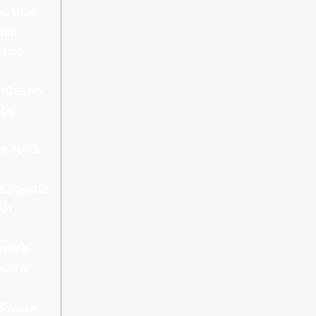
no Utan
den
asino
– Casino
bba
us 2023 –
ed BankID
för
vensk
Licens
 Svensk