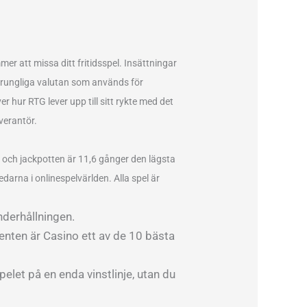
mer att missa ditt fritidsspel. Insättningar
prungliga valutan som används för
r hur RTG lever upp till sitt rykte med det
verantör.
5, och jackpotten är 11,6 gånger den lägsta
darna i onlinespelvärlden. Alla spel är
underhållningen.
enten är Casino ett av de 10 bästa
elet på en enda vinstlinje, utan du