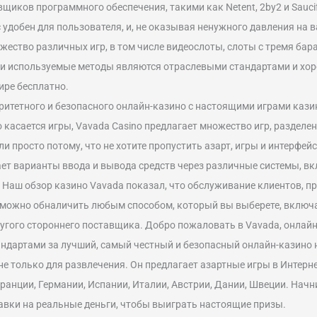
иков программного обеспечения, такими как Netent, 2by2 и Saucif
 удобен для пользователя, и, не оказывая ненужного давления на
ожество различных игр, в том числе видеослоты, слоты с тремя ба
эти используемые методы являются отраслевыми стандартами и хор
ире бесплатно.
оритетного и безопасного онлайн-казино с настоящими играми казин
 касается игры, Vavada Casino предлагает множество игр, разделен
ли просто потому, что не хотите пропустить азарт, игры и интерфей
ает варианты ввода и вывода средств через различные системы, вк
r. Наш обзор казино Vavada показал, что обслуживание клиентов, п
ожно обналичить любым способом, который вы выберете, включая Ne
другого стороннего поставщика. Добро пожаловать в Vavada, онлай
ндартами за лучший, самый честный и безопасный онлайн-казино н
 только для развлечения. Он предлагает азартные игры в Интернет
анции, Германии, Испании, Италии, Австрии, Дании, Швеции. Начни
авки на реальные деньги, чтобы выиграть настоящие призы.