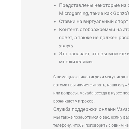
Представлены некоторые из са
Microgaming, такие как Gonzo’s
Ставки на виртуальный спор
Контент, отображаемый на эт
совет, а также не должен ра
услугу.
Это означает, что вы можете
множителями.
С помощью спинов игроки могут играть
автомат вы начнете играть, наша служ
или вопросы. Vavada всегда в курсе п
возникают у игроков.
Служба поддержки онлайн Vavad
Мы также позаботимся о вас, если у ва
телефону, чтобы поговорить с одним и