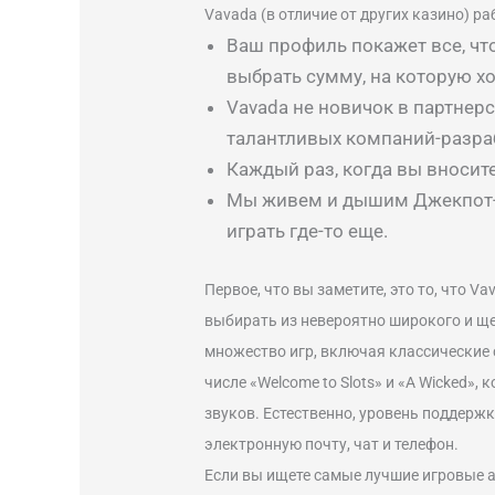
Vavada (в отличие от других казино) р
Ваш профиль покажет все, что
выбрать сумму, на которую хо
Vavada не новичок в партнер
талантливых компаний-разра
Каждый раз, когда вы вносит
Мы живем и дышим Джекпот-Си
играть где-то еще.
Первое, что вы заметите, это то, что 
выбирать из невероятно широкого и ще
множество игр, включая классические 
числе «Welcome to Slots» и «A Wicked
звуков. Естественно, уровень поддерж
электронную почту, чат и телефон.
Если вы ищете самые лучшие игровые а