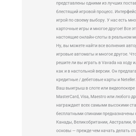
представлены одними из лучших поставщ
блестящий игровой процесс. Интерфейс
игрой по своему выбору. У нас есть мн
карточные игры и многое другое! Все 
настоящие онлайн-слоты в реальном м
Ну, вы можете найти все волнения авт
игровые автоматы и многое другое. Что
решите ли вы играть в Vavada на ходу и
как и в настольной версии. Он предлаг
кредитные / дебетовые карты и Netelle
Ваш выигрыш в слоте или видеопокере м
MasterCard, Visa, Maestro или любого 
награждает всех самыми высокими ста
бесплатными спинами предназначены не
Канады, Великобритании, Австралии, Фр
основы — прежде чем начать делать ст