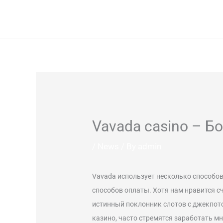
Skip
to
content
Vavada casino – Б
/
News
/ By
admin
Vavada использует несколько способов
способов оплаты. Хотя нам нравится с
истинный поклонник слотов с джекпото
казино, часто стремятся заработать мн