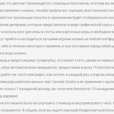
ом, что депозит производится с помощью биткойнов, поэтому вы 
ставление о казино, Vavada предлагает хорошее, всестороннее со
работки транзакции покупка в приложении будет отображаться как
ивыми дилерами, которые представлены в виде графической карты 
 и используют для игры в слоты или карточные игры в свободное 
огут прийти и насладиться лучшими играми казино на любой платфо
себя в течение некоторого времени, и они поставили перед собой
 в игры казино.
нд и предстоящему Суперкубку, это может стать одним из первых
о, игра автоматически завершится, предоставив игроку 15 бесплат
айте так часто или редко, как хотите, и каждый раз, когда вы вход
им ряд наиболее ценных черт Vavada Casino и их сравнение с круп
те только 1 канадский доллар, вы получите бесплатно 10 канадски
da казино
 но его можно было бы улучшить с помощью внутриигрового чата.
м понравится. В общем, если вы ищете хороший бездепозитный бону