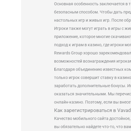
Основная особенность заключается в т
безопасным способом. Чтобы дать пред
настольных игр и живых игр. После об
Игроки также могут играть в игры с ж
приложение, которое многие скачивают
подход к играм в казино, где игроки м
Rewards Group хорошо зарекомендовал 
возможностей вознаграждения игрокам
Благодаря объединению известных кома
только игрок совершит ставку в казин
заработать дополнительные бонусы. Игр
оказаться значительными. Мы перечисл
онлайн-казино. Поэтому, если вы внесе
Как зарегистрироваться в Vava
Качество мобильного сайта достойное,
вы обязательно найдете что-то, что ва