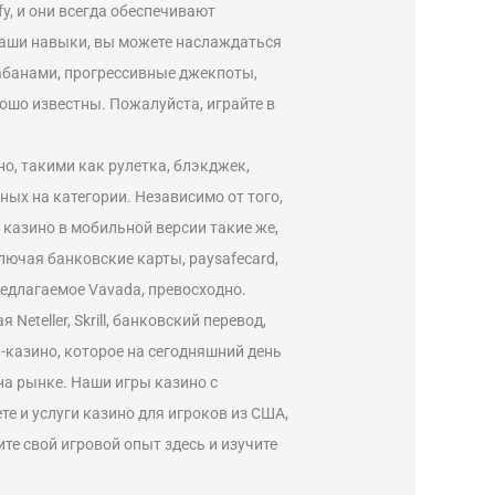
y, и они всегда обеспечивают
 ваши навыки, вы можете наслаждаться
рабанами, прогрессивные джекпоты,
ошо известны. Пожалуйста, играйте в
о, такими как рулетка, блэкджек,
ных на категории. Независимо от того,
с казино в мобильной версии такие же,
лючая банковские карты, paysafecard,
редлагаемое Vavada, превосходно.
teller, Skrill, банковский перевод,
н-казино, которое на сегодняшний день
а рынке. Наши игры казино с
е и услуги казино для игроков из США,
те свой игровой опыт здесь и изучите