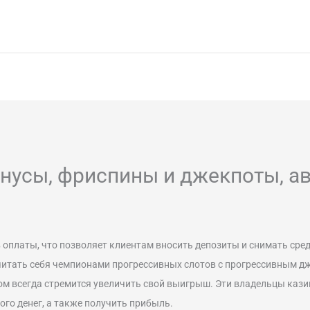
Home
About
Services
Project
онусы, фриспины и джекпоты, а
 оплаты, что позволяет клиентам вносить депозиты и снимать сре
читать себя чемпионами прогрессивных слотов с прогрессивным дж
м всегда стремится увеличить свой выигрыш. Эти владельцы кази
ого денег, а также получить прибыль.