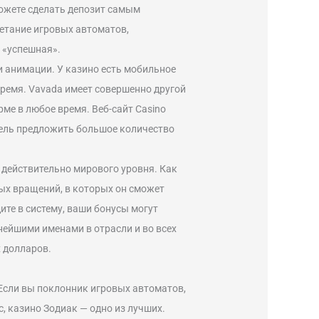
можете сделать депозит самым
четание игровых автоматов,
 «успешная».
и анимации. У казино есть мобильное
время. Vavada имеет совершенно другой
рме в любое время. Веб-сайт Casino
 цель предложить большое количество
 действительно мирового уровня. Как
ных вращений, в которых он сможет
ите в систему, ваши бонусы могут
нейшими именами в отрасли и во всех
х долларов.
 Если вы поклонник игровых автоматов,
с, казино Зодиак — одно из лучших.