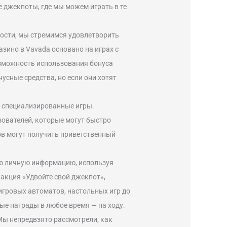
е джекпоты, где мы можем играть в те
тности, мы стремимся удовлетворить
азино в Vavada основано на играх с
зможность использования бонуса
усные средства, но если они хотят
ые специализированные игры.
зователей, которые могут быстро
ов могут получить приветственный
вою личную информацию, используя
 акция «Удвойте свой джекпот»,
 игровых автоматов, настольных игр до
ые награды в любое время — на ходу.
 Мы непредвзято рассмотрели, как