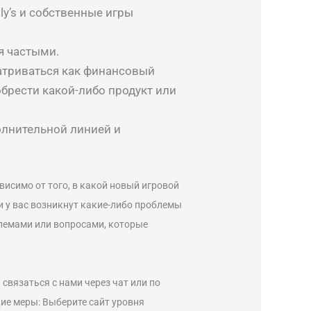
ly’s и собственные игры
я частыми.
матриваться как финансовый
брести какой-либо продукт или
олнительной линией и
висимо от того, в какой новый игровой
и у вас возникнут какие-либо проблемы
блемами или вопросами, которые
 связаться с нами через чат или по
ие меры: Выберите сайт уровня