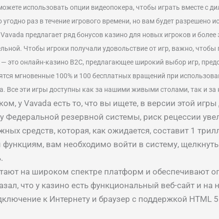
ожете использовать опции видеопокера, чтобы играть вместе с дил
угодно раз в течение игрового времени, но вам будет разрешено и
х. Vavada предлагает ряд бонусов казино для новых игроков и бол
льной. Чтобы игроки получали удовольствие от игр, важно, чтобы
— это онлайн-казино B2C, предлагающее широкий выбор игр, пр
сятся мгновенные 100% и 100 бесплатных вращений при использова
та. Все эти игры доступны как за нашими живыми столами, так и з
ом, у Vavada есть то, что вы ищете, в версии этой игр
ту Федеральной резервной системы, риск рецессии увел
ных средств, которая, как ожидается, составит 1 трил
 функциям, вам необходимо войти в систему, щелкнуть 
.
ают на широком спектре платформ и обеспечивают оп
зал, что у казино есть функциональный веб-сайт и на 
ключение к Интернету и браузер с поддержкой HTML 5