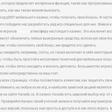
, которое предлагает интересные функции, такие как прогрессивны
треть, как мы также можем выиграть.
и код pDEP мобильного казино, чтобы получить свои бонусы. В час
то побудило нас разработать ряд игр специально для них. Живое к
ля игроков
вавада
атмосферу настоящего казино. Это исключит во
смогут обналичить любые выигранные средства, используя свои бон
и, чтобы пополнить свой бонус, им придется это сделать.
 вы ожидаете, например, слоты, но также включает в себя некотор
о, чтобы быть простой и интуитивно понятной для мобильных поль
ки, чтобы легко находить и вносить депозиты. Большинство игрок
числен непосредственно на ваш счет.
на всех страницах, чтобы посоветовать клиентам, как защитить с
бменять на любую из их игр, и наиболее заметной акцией является
 на сайте Vavada.ca. В казино Vavada есть широкий выбор игр: от
 Проверяйте баланс своей учетной записи и получайте внутриигров
ых версий, поскольку они просты в доступе и в них легко играть.