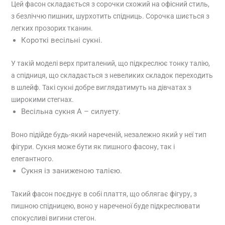
Цей фасон складається з сорочки схожий на офісний стиль,
з безліччю пишних, шурхотить спідниць. Сорочка шиється з
легких прозорих тканин.
Короткі весільні сукні.
У такій моделі верх приталений, що підкреслює тонку талію,
а спідниця, що складається з невеликих складок переходить
в шлейф. Такі сукні добре виглядатимуть на дівчатах з
широкими стегнах.
Весільна сукня А – силуету.
Воно підійде будь-який нареченій, незалежно який у неї тип
фігури. Сукня може бути як пишного фасону, так і
елегантного.
Сукня із заниженою талією.
Такий фасон поєднує в собі плаття, що облягає фігуру, з
пишною спідницею, воно у нареченої буде підкреслювати
спокусливі вигини стегон.