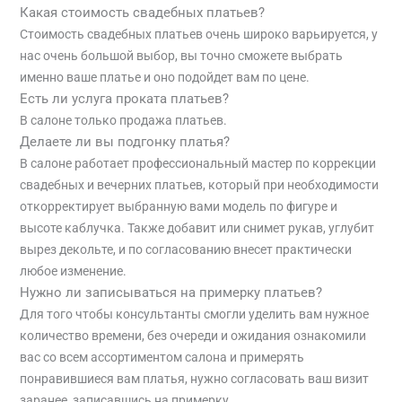
Какая стоимость свадебных платьев?
Стоимость свадебных платьев очень широко варьируется, у
нас очень большой выбор, вы точно сможете выбрать
именно ваше платье и оно подойдет вам по цене.
Есть ли услуга проката платьев?
В салоне только продажа платьев.
Делаете ли вы подгонку платья?
В салоне работает профессиональный мастер по коррекции
свадебных и вечерних платьев, который при необходимости
откорректирует выбранную вами модель по фигуре и
высоте каблучка. Также добавит или снимет рукав, углубит
вырез декольте, и по согласованию внесет практически
любое изменение.
Нужно ли записываться на примерку платьев?
Для того чтобы консультанты смогли уделить вам нужное
количество времени, без очереди и ожидания ознакомили
вас со всем ассортиментом салона и примерять
понравившиеся вам платья, нужно согласовать ваш визит
заранее, записавшись на примерку.