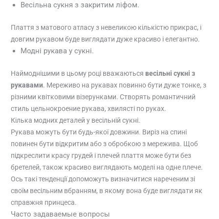
Весільна сукня з закритим ліфом.
Плаття з матового атласу з невеликою кількістю прикрас, і
довгим рукавом буде виглядати дуже красиво і елегантно.
Модні рукава у сукні.
Наймоднішими в цьому році вважаються
весільні сукні з
рукавами
. Мереживо на рукавах повинно бути дуже тонке, з
різними квітковими візерунками. Створять романтичний
стиль цельнокроение рукава, хвилясті по руках.
Кілька модних деталей у весільній сукні.
Рукава можуть бути будь-якої довжини. Виріз на спині
повинен бути відкритим або з обробкою з мережива. Щоб
підкреслити красу грудей і плечей плаття може бути без
бретелей, також красиво виглядають моделі на одне плече.
Ось такі тенденції допоможуть визначитися нареченим зі
своїм весільним вбранням, в якому вона буде виглядати як
справжня принцеса.
Часто задаваемые вопросы