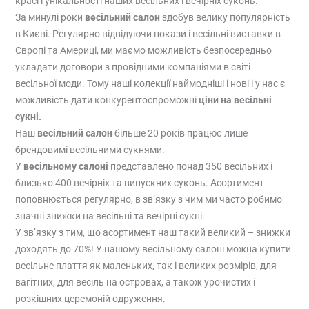
красі і унікальності наших весільних і вечірніх суконь.
За минулі роки
весільний салон
здобув велику популярність
в Києві. Регулярно відвідуючи покази і весільні виставки в
Європі та Америці, ми маємо можливість безпосередньо
укладати договори з провідними компаніями в світі
весільної моди. Тому наші колекції наймодніші і нові і у нас є
можливість дати конкурентоспроможні
ціни на весільні
сукні.
Наш
весільний салон
більше 20 років працює лише
брендовимі весільними сукнями.
У
весільному салоні
представлено понад 350 весільних і
близько 400 вечірніх та випускних суконь. Асортимент
поповнюється регулярно, в зв’язку з чим ми часто робимо
значні знижки на весільні та вечірні сукні.
У зв’язку з тим, що асортимент наш такий великий – знижки
доходять до 70%! У нашому весільному салоні можна купити
весільне плаття як маленьких, так і великих розмірів, для
вагітних, для весіль на островах, а також урочистих і
розкішних церемоній одруження.