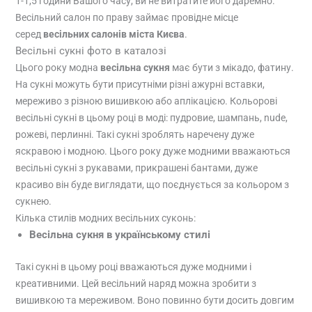
1-1,5 години Вашого часу, ви не витратите його даремно.
Весільний салон по праву займає провідне місце
серед
весільних салонів міста Києва
.
Весільні сукні фото в каталозі
Цього року модна
весільна сукня
має бути з мікадо, фатину.
На сукні можуть бути присутніми різні ажурні вставки,
мереживо з різною вишивкою або аплікацією. Кольорові
весільні сукні в цьому році в моді: пудровие, шампань, nude,
рожеві, перлинні. Такі сукні зроблять наречену дуже
яскравою і модною. Цього року дуже модними вважаються
весільні сукні з рукавами, прикрашені бантами, дуже
красиво він буде виглядати, що поєднується за кольором з
сукнею.
Кілька стилів модних весільних суконь:
Весільна сукня в українському стилі
Такі сукні в цьому році вважаються дуже модними і
креативними. Цей весільний наряд можна зробити з
вишивкою та мереживом. Воно повинно бути досить довгим