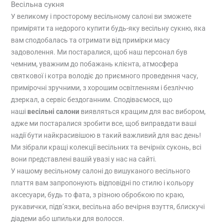
Весільна сукня
У великому і просторому весільному салоні ви зможете
приміряти та недорого купити будь-яку весільну сукню, яка
вам сподобалась та отримати від примірки масу
задоволення. Ми постаралися, щоб наш персонал був
чемним, уважним до побажань клієнта, атмосфера
святкової і котра володіє до приємного проведення часу,
примірочні зручними, з хорошим освітленням і безліччю
дзеркал, а сервіс бездоганним. Сподіваємося, що
наші
весільні салони
виявляться кращим для вас вибором,
адже ми постаралися зробити все, щоб виправдати ваші
надії бути найкрасивішою в такий важливий для вас день!
Ми зібрали кращі колекції весільних та вечірніх суконь, всі
вони представлені вашій увазі у нас на сайті.
У нашому весільному салоні до вишуканого весільного
плаття вам запропонують відповідні по стилю і кольору
аксесуари, будь то фата, з різною обробкою по краю,
рукавички, підв’язки, весільна або вечірня взуття, блискучі
діадеми або шпильки для волосся.