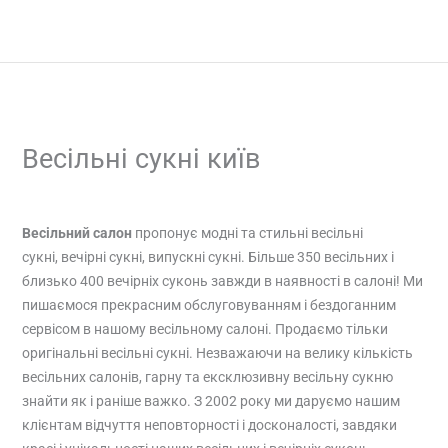
Skip
to
content
Весільні сукні київ
/
Весільні сукні київ
/ By
admin
Весільний салон
пропонує модні та стильні весільні
сукні, вечірні сукні, випускні сукні. Більше 350 весільних і
близько 400 вечірніх суконь завжди в наявності в салоні! Ми
пишаємося прекрасним обслуговуванням і бездоганним
сервісом в нашому весільному салоні.
Продаємо тільки
оригінальні весільні сукні. Незважаючи на велику кількість
весільних салонів, гарну та ексклюзивну весільну сукню
знайти як і раніше важко. З 2002 року ми даруємо нашим
клієнтам відчуття неповторності і досконалості, завдяки