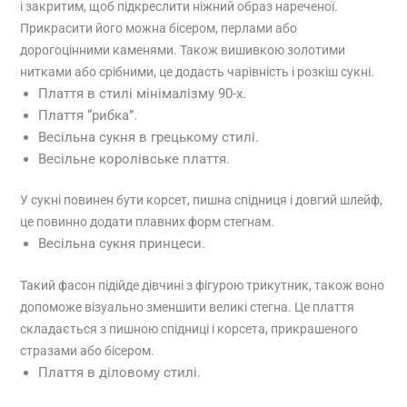
і закритим, щоб підкреслити ніжний образ нареченої.
Прикрасити його можна бісером, перлами або
дорогоцінними каменями. Також вишивкою золотими
нитками або срібними, це додасть чарівність і розкіш сукні.
Плаття в стилі мінімалізму 90-х.
Плаття “рибка”.
Весільна сукня в грецькому стилі.
Весільне королівське плаття.
У сукні повинен бути корсет, пишна спідниця і довгий шлейф,
це повинно додати плавних форм стегнам.
Весільна сукня принцеси.
Такий фасон підійде дівчині з фігурою трикутник, також воно
допоможе візуально зменшити великі стегна. Це плаття
складається з пишною спідниці і корсета, прикрашеного
стразами або бісером.
Плаття в діловому стилі.