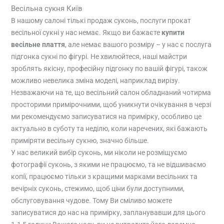
Весільна сукня Київ
В нашому салоні тількі продаж суконь, послуги прокат
весільної сукні у нас немає. Якщо ви бажаєте
купити
весільне плаття
, але немає вашого розміру – у нас є послуга
підгонка сукні по фігурі. Не хвилюйтеся, наші майстри
зроблять якісну, професійну підгонку по вашій фігурі, також
можливо невелика зміна моделі, наприклад вирізу.
Незважаючи на те, що весільний салон обладнаний чотирма
просторими примірочними, щоб уникнути очікування в черзі
ми рекомендуємо записуватися на примірку, особливо це
актуально в суботу та неділю, коли наречених, які бажають
приміряти весільну сукню, значно більше.
У нас великий вибір суконь, ми ніколи не розміщуємо
фотографії суконь, з якими не працюємо, та не відшиваємо
копії, працюємо тільки з кращими марками весільних та
вечірніх суконь, стежимо, щоб ціни були доступними,
обслуговування чудове. Тому Ви сміливо можете
записуватися до нас на примірку, запланувавши для цього