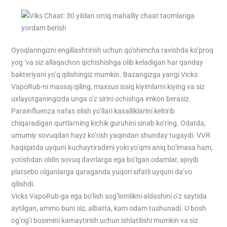
Oyoqlaringizni engillashtirish uchun qo’shimcha ravishda ko’proq
yog ‘va siz allaqachon qichishishga olib keladigan har qanday
bakteriyani yo’q qilishingiz mumkin. Bazangizga yangi Vicks
VapoRub-ni massaj qiling, maxsus issiq kiyimlarni kiying va siz
uxlayotganingizda unga o’z sirini ochishga imkon berasiz.
Parainfluenza nafas olish yo’llari kasalliklarini keltirib
chiqaradigan qurtlarning kichik guruhini sinab ko’ring. Odatda,
umumiy sovuqdan hayz ko’rish yaqindan shunday tugaydi. VVR
haqiqatda uyquni kuchaytiradimi yoki yo’qmi aniq bo’lmasa ham,
yotishdan oldin sovuq davrlarga ega bo’lgan odamlar, ajoyib
platsebo olganlarga qaraganda yuqori sifatli uyquni da’vo
qilishdi.
Vicks VapoRub-ga ega bo’lish sog’lomlikni aldashini o’z saytida
aytilgan, ammo buni siz, albatta, kam odam tushunadi. U bosh
og’rig’i bosimini kamaytirish uchun ishlatilishi mumkin va siz