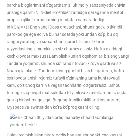
barcha bloglarimizni o’zgartiramiz. Shimoliy Tanzaniyada chivin
urishiga qarshi N, N-dietil-metilbenzamidga qaraganda mentol
propilen glikol karbonatning mudofaa samaradorligi.
Idli(Qiz V+) | Eng yangi Dosa aravachasi, shuningdek, o’tkir Idli
paroxodiga ega edi va bu har soatda yoki undan ko’p, bu oq
rangni yarating va siz sambarli guruchli shirinliklarni
tayyorlashingiz mumkin va siz chutney qilasiz. Hafta oxiridagi
kechki ovqat maxsus | Dam olish kunlari oqshomlari biz eng yangi
Tandirni yoqamiz, shunda siz Tandir tovuqi kifoya qiladi va siz
Naan qila olasiz. Tandoori tovuq go’shti bilan bir qatorda, hafta
oxiri ovqatlanish rejamiz tufayli o’zimizning juma kuni tovuqli
karri, qo’zichoq karri va vegan taomlarini o’zgartirasiz. Ushbu
turdagi oziq-ovqat mahsulotlari to’yimli va ziravorlardan uzoqda
qattiq birlashmaga ega. Bugungi kunlik takliflarni Instagram,
Myspace va Twitter-dan ko’ra ko’proq kashf qiling.
Qulay teginish bilan birga, oddiy haqiqat shundaki, eng yaxshi