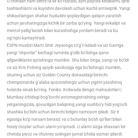
U chindan ham sehrli ta’sir ko’rsatadi, ayni paytda kesiklarni, qirib
tashlashlarni va kuyishni davolash uchun kuchli antiseptik. Yangi
shikastlangan shahar hududini qoplaydigan qalqon yaratish
uchun jarohatingizga kichik bir zarba qo’ying. Yangi evkalipt va
mentol yallig’lanish bilan kurashishga yordam beradi va bu
og’riqni kamaytiradi.
ESPN muxbiri Marti Smit Jeysonga to’g’ri keladi va siz Garriga
yangi “shporlar” kechagi turnirda g’olib bo’lishga qaror
qilganliklarini aytishingiz mumkin. Shu bilan birga, yangi oy bo’ldi
va siz Kris Polning ajoyib savdosiga ega bo’lishingiz mumkin,
shuning uchun siz Golden County doirasidagi birinchi
chempionatda g’alaba qozonishingiz uchun yigitni yaxshiroq
holatda sinab ko’ring. Feniks. Koliwada dengiz mahsulotlari |
Mumbay ichidagi bog’lovchi avtomagistralning oxiriga
yetganingizda, qovurilgan baliqning yangi xushbo’y hidi yog’och
shashka bo’lishi uchun birinchi belgini namoyon qiladi. Siz it
egasiga ko’p narsani berasiz va u butunlay bo’sh qo’llari bilan
hissiy moylar uchun ularni yo’qotadi. U ularni sizga shaxsan bir
chetida piyoz va chutney solingan jurnal ichida xizmat qilardi.