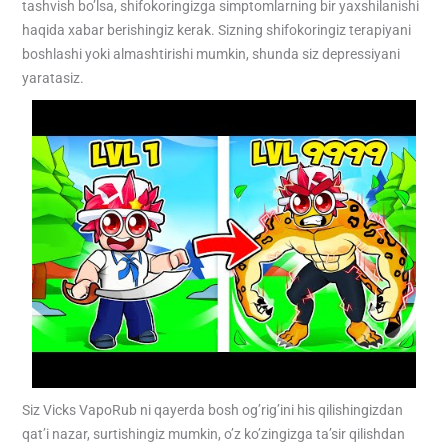
tashvish bo’lsa, shifokoringizga simptomlarning bir yaxshilanishi
haqida xabar berishingiz kerak. Sizning shifokoringiz terapiyani
boshlashi yoki almashtirishi mumkin, shunda siz depressiyani
yaratasiz.
Siz Vicks VapoRub ni qayerda bosh og’rig’ini his qilishingizdan
qat’i nazar, surtishingiz mumkin, o’z ko’zingizga ta’sir qilishdan