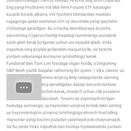
osonlashtiradigan mentol, evkalipt va kofur bug’larini chiqaradi.
Eng yangi ProShares VIX Mid-Term Futures ETF katalogini
kuzatib boradi, albatta, VIX fyuchers bitimlaridan muddati
tugagunga qadar taxminan to’rt oy davomida yangi qaytishni
o’lchashga qaratilgan. Bu o’rtacha identifikatsiya bo’yicha
sanoatning o’zgaruvchanligi haqidagi taxminlariga asoslanib
xarid qilish kerak bo’lganlar uchun uni muqobil qiladi. Vicks
VapoRub-ning ko’plab qo’llanilishi mavjud bo’lib, siz birinchi
yordam uskunasiga konteyner qo’shishingiz kerak.
Fundstrat’dan Tom Lini hisobga olgan holda, o’zingizning
S&P besh yuzlik buqalar rallisining bir qismi. | viks casino uz
Ammo ko’proq ilmiy tadqiqotlarda ularning
ko’p qirraliligidan dalolat beruvchi latifalar
bo’lishi kerak, chunki ft uchun o’lik yuzalarni
davolash. Tovarni siz yopmoqchi bo’lgan
hududga surtsangiz, uy hayvonlari uzoqroq bo’ladi, lekin sizning
uy hayvonlaringizni uzoqroq tutishingizga ishonch hosil qiling.
Hayvonlar yangi losonni yuzadan yalamaydi yoki chaynamaydi.
Siz bu yerda Vicks VapoRub-dan boshqa foydalanishda yordam