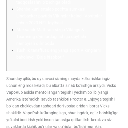
taqqoslashni o’z ichiga oladi
Shanba kuni ertalab pochta sumkasi:
Linebacker paytida Vikinglar keladi; Vositalar
uchun 2023 NFL loyihasi
Aleksandr Mattison sizga Vikings &
Teamning o’yinlardagi ishiga qaytishni
namoyish qilmoqda
Tushlik tanaffusi: eng yangi sport Vikinglarni
baholaydi “Birja hisoboti”
Shunday qilib, bu uy davosi sizning mayda ko’karishlaringiz
uchun eng mos keladi, bu albatta sinab ko’rishga arziydi. Vicks
VapoRub aslida mentollangan tegishli yechim bo’lib, yangi
Amerika iste’molchi savdo tashkiloti Procter & Enjoyga tegishli
bo’lgan cheklovdan tashqari dori vositalaridan iborat Vicks
shaklidir.
VapoRub ko’kragingizga, shuningdek, og’iz bo’shlig’iga
yo’talni bostirish yoki inson tanasiga qo’llanilishi kerak va siz
suyaklarda kichik og’riqlar va og’riqlar bo’lishi mumkin.