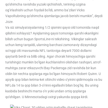
qo’shimcha ravishda yuzaki qichishish, terining ozgina
og’irlashishi uchun foydali bo’ldi, ammo ba’zilari Vicks
VapoRubning qo’shimcha qismlariga javob berishi mumkin”, deydi
Joze.
Va siz simulyatsiyalarning 1/2 qismini qaysi old tomonida naqd
qilishni xohlaysiz? Ayiqlarning qaysi tomoniga qarshi ekanligini
bilish uchun bugun SportsLine-ni tekshiring. Vikinglar sakrash
uchun keng tarqaldi, ularning barchasi zamonaviy dizayndagi
so’nggi olti mavsumda NFL tanloviga deyarli 7000 dollarni
qaytarib berdi va bilib oling. Agar chorak himoyachiga qarshi
turishingiz mumkin bo’lgan kuchlanishni olishdan tashqari, atrof-
muhitga zarar etkazuvchi Bay Packersga zid ravishda bir kun
oldin bir nechta qoplarga ega bo’lgan himoyachi Robert Quinn. U
ajoyib qop bilan ketma-ket oltinchi video o’yinini qidirmoqda va bu
NFLda 14 ta qop bilan 3-o’rinni egallashi bilan bog’liq. Bu uning
kasbida beshinchi marta o’n yoki undan ortiq qoplarga
qo’shilgan. U Minnesotadagi oxirgi yakunda qopga kirdi.