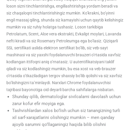
loson sizni tinchlantirishga, engillashtirishga yordam beradi va
siz chaqaloqni tinchlantirishingiz mumkin. Ko’krakni, bo’yinni
engil massaj qiling, shunda siz kamayishi uchun qaytib kelishingiz
mumkin va siz ruhiy holatga tushasiz. Loson tarkibiga
Petrolatum, Scent, Aloe vera ekstrakti, Evkalipt moylari, Lavanda
nefti kiradi va siz Rosemary Petroleumga ega bo’lasiz. Qiziqarli
SSL sertifikati aslida elektron sertifikat bo’lib, siz veb-sayt
mashinasi va siz yaxshi foydalanuvchi brauzeri o’rtasida xavfsiz
kodlangan ittifoqni aniq o’rnatasiz. U autentifikatsiyani taklif
qiladi va siz kodlashingiz mumkin, bu esa xost va veb-brauzer
o’rtasida o’tkaziladigan tergov shaxsiy bo’lib qolishi va siz xavfsiz
bo’lishingizni ta’minlaydi. Narxlari Chrome foydalanuvchisi
tajribasi bayonotiga oid deyarli barcha sahifalarga nisbatan.
Shunday qilib, dermatologlar sivilcalarni davolash uchun
zarur kofur efir moyiga ega.
Tashvishlardan xalos bo’lish uchun siz tanangizning turli
xil sarf-xarajatlarini olishingiz mumkin – men qanday
ajoyib sarumni qo’llaganingiz haqida bilib olishni