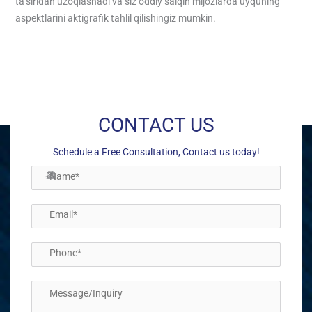
ta’siridan uzoqlashadi va siz oddiy salqin mijozlarda uyquning
aspektlarini aktigrafik tahlil qilishingiz mumkin.
←
Previous Post
Next Post
→
CONTACT US
Schedule a Free Consultation, Contact us today!