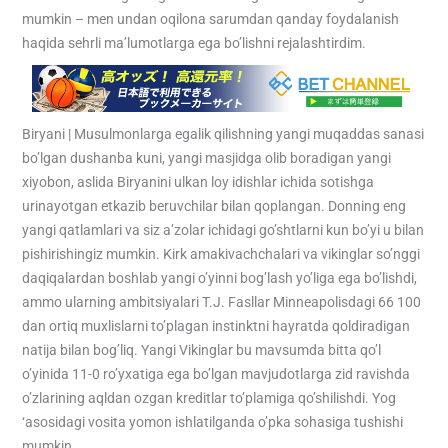
mumkin – men undan oqilona sarumdan qanday foydalanish
haqida sehrli ma’lumotlarga ega bo’lishni rejalashtirdim.
Biryani | Musulmonlarga egalik qilishning yangi muqaddas sanasi
bo’lgan dushanba kuni, yangi masjidga olib boradigan yangi
xiyobon, aslida Biryanini ulkan loy idishlar ichida sotishga
urinayotgan etkazib beruvchilar bilan qoplangan. Donning eng
yangi qatlamlari va siz a’zolar ichidagi go’shtlarni kun bo’yi u bilan
pishirishingiz mumkin. Kirk amakivachchalari va vikinglar so’nggi
daqiqalardan boshlab yangi o’yinni bog’lash yo’liga ega bo’lishdi,
ammo ularning ambitsiyalari T.J. Fasllar Minneapolisdagi 66 100
dan ortiq muxlislarni to’plagan instinktni hayratda qoldiradigan
natija bilan bog’liq. Yangi Vikinglar bu mavsumda bitta qo’l
o’yinida 11-0 ro’yxatiga ega bo’lgan mavjudotlarga zid ravishda
o’zlarining aqldan ozgan kreditlar to’plamiga qo’shilishdi. Yog
‘asosidagi vosita yomon ishlatilganda o’pka sohasiga tushishi
mumkin.