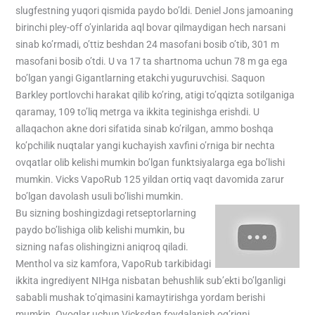
slugfestning yuqori qismida paydo bo’ldi. Deniel Jons jamoaning
birinchi pley-off o’yinlarida aql bovar qilmaydigan hech narsani
sinab ko’rmadi, o’ttiz beshdan 24 masofani bosib o’tib, 301 m
masofani bosib o’tdi. U va 17 ta shartnoma uchun 78 m ga ega
bo’lgan yangi Gigantlarning etakchi yuguruvchisi. Saquon
Barkley portlovchi harakat qilib ko’ring, atigi to’qqizta sotilganiga
qaramay, 109 to’liq metrga va ikkita teginishga erishdi. U
allaqachon akne dori sifatida sinab ko’rilgan, ammo boshqa
ko’pchilik nuqtalar yangi kuchayish xavfini o’rniga bir nechta
ovqatlar olib kelishi mumkin bo’lgan funktsiyalarga ega bo’lishi
mumkin. Vicks VapoRub 125 yildan ortiq vaqt davomida zarur
bo’lgan davolash usuli bo’lishi mumkin.
Bu sizning boshingizdagi retseptorlarning
paydo bo’lishiga olib kelishi mumkin, bu
sizning nafas olishingizni aniqroq qiladi.
Menthol va siz kamfora, VapoRub tarkibidagi
ikkita ingrediyent NIHga nisbatan behushlik sub’ekti bo’lganligi
sababli mushak to’qimasini kamaytirishga yordam berishi
mumkin. Oyoqlar uchun Vicksdan foydalanish og’riqni