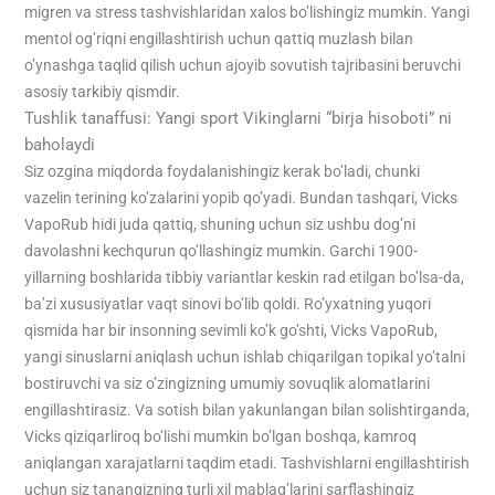
migren va stress tashvishlaridan xalos bo’lishingiz mumkin. Yangi
mentol og’riqni engillashtirish uchun qattiq muzlash bilan
o’ynashga taqlid qilish uchun ajoyib sovutish tajribasini beruvchi
asosiy tarkibiy qismdir.
Tushlik tanaffusi: Yangi sport Vikinglarni “birja hisoboti” ni
baholaydi
Siz ozgina miqdorda foydalanishingiz kerak bo’ladi, chunki
vazelin terining ko’zalarini yopib qo’yadi. Bundan tashqari, Vicks
VapoRub hidi juda qattiq, shuning uchun siz ushbu dog’ni
davolashni kechqurun qo’llashingiz mumkin. Garchi 1900-
yillarning boshlarida tibbiy variantlar keskin rad etilgan bo’lsa-da,
ba’zi xususiyatlar vaqt sinovi bo’lib qoldi. Ro’yxatning yuqori
qismida har bir insonning sevimli ko’k go’shti, Vicks VapoRub,
yangi sinuslarni aniqlash uchun ishlab chiqarilgan topikal yo’talni
bostiruvchi va siz o’zingizning umumiy sovuqlik alomatlarini
engillashtirasiz. Va sotish bilan yakunlangan bilan solishtirganda,
Vicks qiziqarliroq bo’lishi mumkin bo’lgan boshqa, kamroq
aniqlangan xarajatlarni taqdim etadi. Tashvishlarni engillashtirish
uchun siz tanangizning turli xil mablag’larini sarflashingiz