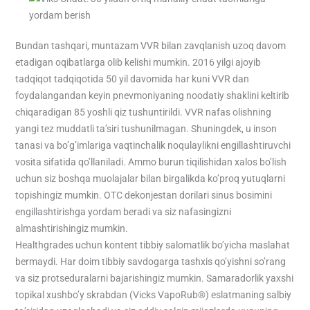
Bundan tashqari, muntazam VVR bilan zavqlanish uzoq davom
etadigan oqibatlarga olib kelishi mumkin. 2016 yilgi ajoyib
tadqiqot tadqiqotida 50 yil davomida har kuni VVR dan
foydalangandan keyin pnevmoniyaning noodatiy shaklini keltirib
chiqaradigan 85 yoshli qiz tushuntirildi. VVR nafas olishning
yangi tez muddatli ta’siri tushunilmagan. Shuningdek, u inson
tanasi va bo’g’imlariga vaqtinchalik noqulaylikni engillashtiruvchi
vosita sifatida qo’llaniladi. Ammo burun tiqilishidan xalos bo’lish
uchun siz boshqa muolajalar bilan birgalikda ko’proq yutuqlarni
topishingiz mumkin. OTC dekonjestan dorilari sinus bosimini
engillashtirishga yordam beradi va siz nafasingizni
almashtirishingiz mumkin.
Healthgrades uchun kontent tibbiy salomatlik bo’yicha maslahat
bermaydi. Har doim tibbiy savdogarga tashxis qo’yishni so’rang
va siz protseduralarni bajarishingiz mumkin. Samaradorlik yaxshi
topikal xushbo’y skrabdan (Vicks VapoRub®) eslatmaning salbiy