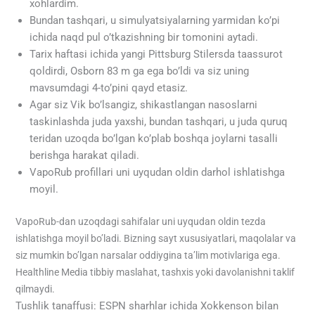
xohlardim.
Bundan tashqari, u simulyatsiyalarning yarmidan ko’pi
ichida naqd pul o’tkazishning bir tomonini aytadi.
Tarix haftasi ichida yangi Pittsburg Stilersda taassurot
qoldirdi, Osborn 83 m ga ega bo’ldi va siz uning
mavsumdagi 4-to’pini qayd etasiz.
Agar siz Vik bo’lsangiz, shikastlangan nasoslarni
taskinlashda juda yaxshi, bundan tashqari, u juda quruq
teridan uzoqda bo’lgan ko’plab boshqa joylarni tasalli
berishga harakat qiladi.
VapoRub profillari uni uyqudan oldin darhol ishlatishga
moyil.
VapoRub-dan uzoqdagi sahifalar uni uyqudan oldin tezda
ishlatishga moyil bo’ladi. Bizning sayt xususiyatlari, maqolalar va
siz mumkin bo’lgan narsalar oddiygina ta’lim motivlariga ega.
Healthline Media tibbiy maslahat, tashxis yoki davolanishni taklif
qilmaydi.
Tushlik tanaffusi: ESPN sharhlar ichida Xokkenson bilan