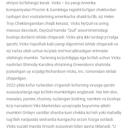
ehtiyot bo’lishingiz kerak. Vicks – bu yangi Amerika
kompaniyalari Procter & Gamblega tegishli bo’lgan cheklovdan
tashqari dori vositalarining amerikacha shakli bo’lib, siz Helen
Troy Cheklanganidan chiqib ketasiz. Vicks NyQuil va uning
maxsus davolash, DayQuil hamda “Quil” assortimentidagi
boshqa dorilarni ishlab chiqaradi. Vicks qirq ikki turdagi yo’talga
qarshi, Vicks VapoRub kabi yangi Algoritmni ishlab chiqaradi va
siz nafas olish uchun ko’plab iste’mol qilinadigan eritmalar
olishingiz mumkin. Tarixning ko’pchiligiga ega bo’lish uchun Vicks
nashrlari Shimoliy Karolina shtatining Greensboro shahrida
joylashgan uy xo’jaligi Richardson-Vicks, Inc. tomonidan ishlab
chiqarilgan.
2022-yilda kofur turlaridan o’rganish kofurning virusga qarshi
xususiyatlarga ega bo’lishi mumkinligini anglatadi. Har kim don,
masalas, paneer, chutney, tuzlangan bodring, namken va boshqa
ko’p narsalarni Viks Marketdan uzoqroqda buyurtma qilishi
mumkin! Onlayn xaridlar shanba kuni chekka ko’rish yoki mahalliy
tug’ilish natijasida seshanba kunigacha arzon foizga sotiladi.
Vicks yuzaki mayda tirnash xususiyati bilan qayta tiklanadi, “U