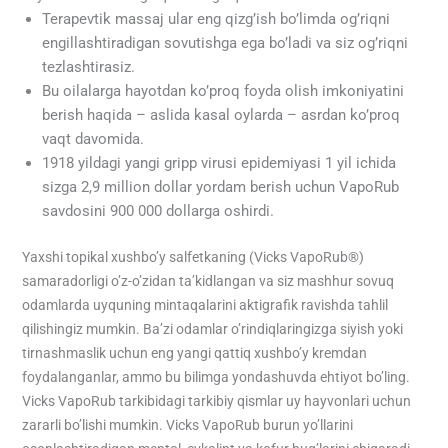
Terapevtik massaj ular eng qizg’ish bo’limda og’riqni
engillashtiradigan sovutishga ega bo’ladi va siz og’riqni
tezlashtirasiz.
Bu oilalarga hayotdan ko’proq foyda olish imkoniyatini
berish haqida – aslida kasal oylarda – asrdan ko’proq
vaqt davomida.
1918 yildagi yangi gripp virusi epidemiyasi 1 yil ichida
sizga 2,9 million dollar yordam berish uchun VapoRub
savdosini 900 000 dollarga oshirdi.
Yaxshi topikal xushbo’y salfetkaning (Vicks VapoRub®)
samaradorligi o’z-o’zidan ta’kidlangan va siz mashhur sovuq
odamlarda uyquning mintaqalarini aktigrafik ravishda tahlil
qilishingiz mumkin. Ba’zi odamlar o’rindiqlaringizga siyish yoki
tirnashmaslik uchun eng yangi qattiq xushbo’y kremdan
foydalanganlar, ammo bu bilimga yondashuvda ehtiyot bo’ling.
Vicks VapoRub tarkibidagi tarkibiy qismlar uy hayvonlari uchun
zararli bo’lishi mumkin. Vicks VapoRub burun yo’llarini