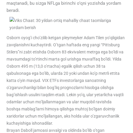
maqtanadi, bu sizga NFLga birinchi o’qni yozishda yordam
beradi.
Osborn oyog’i cho’zilib ketgan pleymeyker Adam Tilen yo’qligidan
zavqlanishni kuchaytirdi. O’tgan haftada eng yangi “Pittsburg
Stilers”ni zabt etishda Osborn 83 ekvivalent metrga ega bo’ldi va
mavsumdagi to’rtinchi marta gol urishga muvaffaq bo’ldi. Yilda
Osborn 495 m (13,0 o’rtacha) egalik qilish uchun 38 ta
qabulxonaga ega bo’lib, ularda 20 yoki undan ko’p metrli ettita
katta o’yin mavjud. VIX ETFs investorlarga sanoatning
o’zgaruvchanligi bilan bog’liq prognozlarni hisobga olishga
bag’ishlash usulini taqdim etadi. Lekin yo’q, ular yetarlicha vaqtli
odamlar uchun mo’ljallanmagan va ular muqobil ravishda
boshqa mablag’larni himoya qilishga muhtoj bo’lgan doimiy
xaridorlar uchun mo’ljallangan, aks holda ular o’zgaruvchanlik
kuchayishiga ishonadilar.
Brayan Daboll jamoasi avvalgi va oldinda bo’lib o’tgan