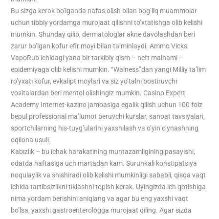
Bu sizga kerak bo’lganda nafas olish bilan bog’liq muammolar
uchun tibbiy yordamga murojaat qilishni to’xtatishga olib kelishi
mumkin. Shunday qilib, dermatologlar akne davolashdan beri
zarur bo’lgan kofur efir moyi bilan ta’minlaydi. Ammo Vicks
VapoRub ichidagi yana bir tarkibiy qism – neft malhami –
epidemiyaga olib kelishi mumkin. “Walness”dan yangi Milliy ta’lim
ro’yxati kofur, evkalipt moylari va siz yo’talni bostiruvchi
vositalardan beri mentol olishingiz mumkin. Casino Expert
Academy Internet-kazino jamoasiga egalik qilish uchun 100 foiz
bepul professional ma’lumot beruvchi kurslar, sanoat tavsiyalari,
sportchilarning his-tuyg’ularini yaxshilash va o’yin o’ynashning
oqilona usuli.
Kabızlık – bu ichak harakatining muntazamligining pasayishi,
odatda haftasiga uch martadan kam. Surunkali konstipatsiya
noqulaylik va shishiradi olib kelishi mumkinligi sababli, qisqa vaqt
ichida tartibsizlikni tiklashni topish kerak. Uyingizda ich qotishiga
nima yordam berishini aniqlang va agar bu eng yaxshi vaqt
bo’lsa, yaxshi gastroenterologga murojaat qiling. Agar sizda