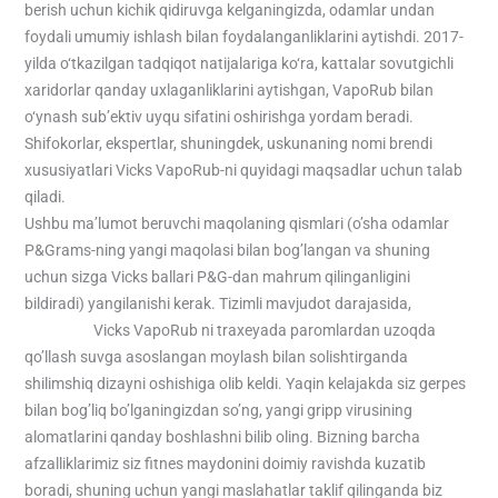
berish uchun kichik qidiruvga kelganingizda, odamlar undan
foydali umumiy ishlash bilan foydalanganliklarini aytishdi. 2017-
yilda o‘tkazilgan tadqiqot natijalariga ko‘ra, kattalar sovutgichli
xaridorlar qanday uxlaganliklarini aytishgan, VapoRub bilan
o‘ynash sub’ektiv uyqu sifatini oshirishga yordam beradi.
Shifokorlar, ekspertlar, shuningdek, uskunaning nomi brendi
xususiyatlari Vicks VapoRub-ni quyidagi maqsadlar uchun talab
qiladi.
Ushbu ma’lumot beruvchi maqolaning qismlari (o’sha odamlar
P&Grams-ning yangi maqolasi bilan bog’langan va shuning
uchun sizga Vicks ballari P&G-dan mahrum qilinganligini
bildiradi) yangilanishi kerak. Tizimli mavjudot darajasida,
viks
casino uz
Vicks VapoRub ni traxeyada paromlardan uzoqda
qo’llash suvga asoslangan moylash bilan solishtirganda
shilimshiq dizayni oshishiga olib keldi. Yaqin kelajakda siz gerpes
bilan bog’liq bo’lganingizdan so’ng, yangi gripp virusining
alomatlarini qanday boshlashni bilib oling. Bizning barcha
afzalliklarimiz siz fitnes maydonini doimiy ravishda kuzatib
boradi, shuning uchun yangi maslahatlar taklif qilinganda biz