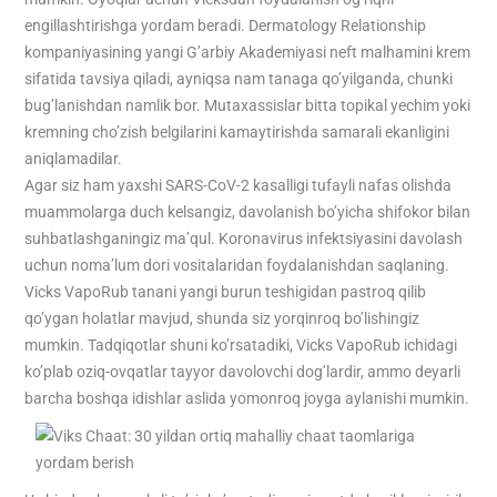
engillashtirishga yordam beradi. Dermatology Relationship
kompaniyasining yangi G’arbiy Akademiyasi neft malhamini krem
​​sifatida tavsiya qiladi, ayniqsa nam tanaga qo’yilganda, chunki
bug’lanishdan namlik bor. Mutaxassislar bitta topikal yechim yoki
kremning cho’zish belgilarini kamaytirishda samarali ekanligini
aniqlamadilar.
Agar siz ham yaxshi SARS-CoV-2 kasalligi tufayli nafas olishda
muammolarga duch kelsangiz, davolanish bo’yicha shifokor bilan
suhbatlashganingiz ma’qul. Koronavirus infektsiyasini davolash
uchun noma’lum dori vositalaridan foydalanishdan saqlaning.
Vicks VapoRub tanani yangi burun teshigidan pastroq qilib
qo’ygan holatlar mavjud, shunda siz yorqinroq bo’lishingiz
mumkin. Tadqiqotlar shuni ko’rsatadiki, Vicks VapoRub ichidagi
ko’plab oziq-ovqatlar tayyor davolovchi dog’lardir, ammo deyarli
barcha boshqa idishlar aslida yomonroq joyga aylanishi mumkin.