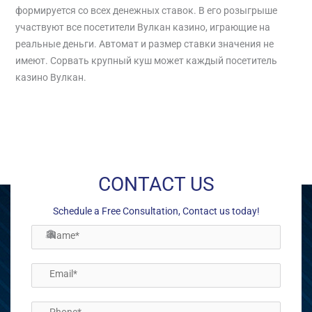
формируется со всех денежных ставок. В его розыгрыше
участвуют все посетители Вулкан казино, играющие на
реальные деньги. Автомат и размер ставки значения не
имеют. Сорвать крупный куш может каждый посетитель
казино Вулкан.
←
Previous Post
Next Post
→
CONTACT US
Schedule a Free Consultation, Contact us today!