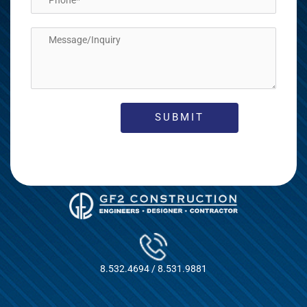
8.532.4694 / 8.531.9881