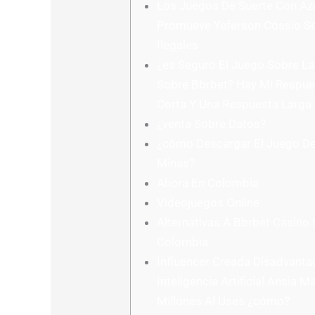
Los Juegos De Suerte Con Az
Promueve Yeferson Cossio Se
Ilegales
¿es Seguro El Juego Sobre L
Sobre Bbrbet? Hay Mi Respue
Corta Y Una Respuesta Larga
¿venta Sobre Datos?
¿cómo Descargar El Juego D
Minas?
Ahora En Colombia
Videojuegos Online
Alternativas A Bbrbet Casino 
Colombia
Influencer Creada Disadvanta
Inteligencia Artificial Ansia 
Millones Al Uses ¿cómo?