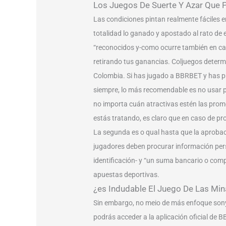
Los Juegos De Suerte Y Azar Que 
Las condiciones pintan realmente fáciles e
totalidad lo ganado y apostado al rato de
“reconocidos y-como ocurre también en ca
retirando tus ganancias. Coljuegos determ
Colombia. Si has jugado a BBRBET y has p
siempre, lo más recomendable es no usar p
no importa cuán atractivas estén las prome
estás tratando, es claro que en caso de pr
La segunda es o qual hasta que la aprobaci
jugadores deben procurar información pers
identificación- y “un suma bancario o comp
apuestas deportivas.
¿es Indudable El Juego De Las Mi
Sin embargo, no meio de más enfoque sony 
podrás acceder a la aplicación oficial de B