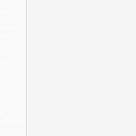
ar Que
rían
as Minas
sta
e Las
En
ge
Más De $40