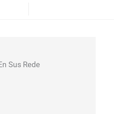
8.532.4694 / 8.531.9881
s
Contact
En Sus Rede