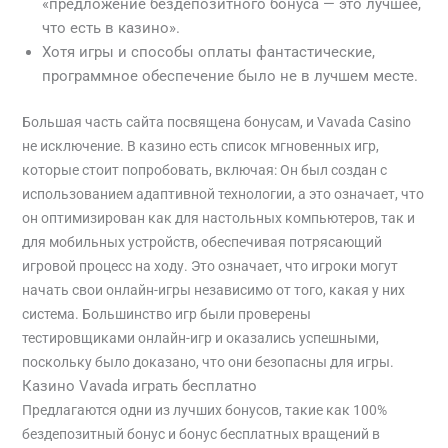
«предложение бездепозитного бонуса — это лучшее,
что есть в казино».
Хотя игры и способы оплаты фантастические,
программное обеспечение было не в лучшем месте.
Большая часть сайта посвящена бонусам, и Vavada Casino
не исключение. В казино есть список мгновенных игр,
которые стоит попробовать, включая: Он был создан с
использованием адаптивной технологии, а это означает, что
он оптимизирован как для настольных компьютеров, так и
для мобильных устройств, обеспечивая потрясающий
игровой процесс на ходу. Это означает, что игроки могут
начать свои онлайн-игры независимо от того, какая у них
система. Большинство игр были проверены
тестировщиками онлайн-игр и оказались успешными,
поскольку было доказано, что они безопасны для игры.
Казино Vavada играть бесплатно
Предлагаются одни из лучших бонусов, такие как 100%
бездепозитный бонус и бонус бесплатных вращений в