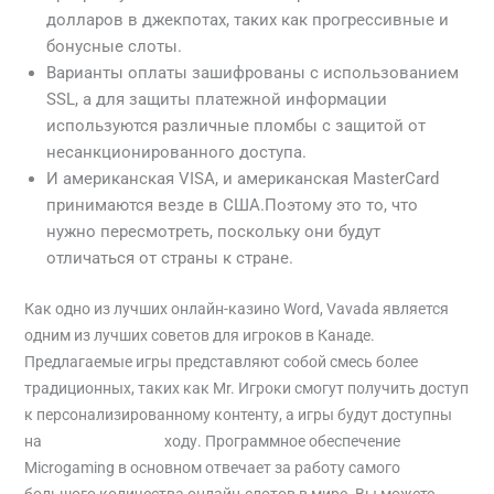
долларов в джекпотах, таких как прогрессивные и
бонусные слоты.
Варианты оплаты зашифрованы с использованием
SSL, а для защиты платежной информации
используются различные пломбы с защитой от
несанкционированного доступа.
И американская VISA, и американская MasterCard
принимаются везде в США.Поэтому это то, что
нужно пересмотреть, поскольку они будут
отличаться от страны к стране.
Как одно из лучших онлайн-казино Word, Vavada является
одним из лучших советов для игроков в Канаде.
Предлагаемые игры представляют собой смесь более
традиционных, таких как Mr. Игроки смогут получить доступ
к персонализированному контенту, а игры будут доступны
на
вавада зеркало
ходу. Программное обеспечение
Microgaming в основном отвечает за работу самого