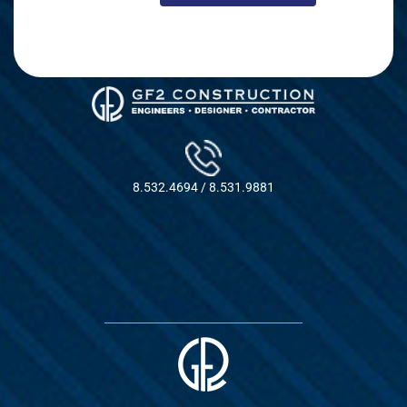
8.532.4694 / 8.531.9881