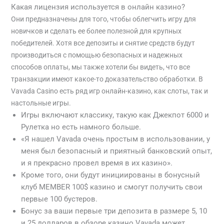
Какая лицензия используется в онлайн казино?
Они предназначены для того, чтобы облегчить игру для
новичков и сделать ее более полезной для крупных
победителей. Хотя все депозиты и снятие средств будут
производиться с помощью безопасных и надежных
способов оплаты, мы также хотели бы видеть, что все
транзакции имеют какое-то доказательство обработки. В
Vavada Casino есть ряд игр онлайн-казино, как слоты, так и
настольные игры.
Игры включают классику, такую ​​как Джекпот 6000 и
Рулетка но есть намного больше.
«Я нашел Vavada очень простым в использовании, у
меня был безопасный и приятный банковский опыт,
и я прекрасно провел время в их казино».
Кроме того, они будут инициированы в бонусный
клуб MEMBER 100$ казино и смогут получить свои
первые 100 бустеров.
Бонус за ваши первые три депозита в размере 5, 10
и 25 долларов в обзоре казино Vavada может