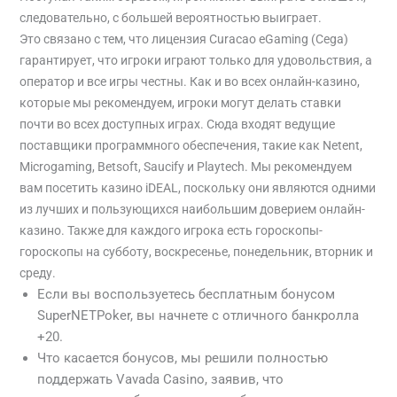
следовательно, с большей вероятностью выиграет.
Это связано с тем, что лицензия Curacao eGaming (Cega)
гарантирует, что игроки играют только для удовольствия, а
оператор и все игры честны. Как и во всех онлайн-казино,
которые мы рекомендуем, игроки могут делать ставки
почти во всех доступных играх. Сюда входят ведущие
поставщики программного обеспечения, такие как Netent,
Microgaming, Betsoft, Saucify и Playtech. Мы рекомендуем
вам посетить казино iDEAL, поскольку они являются одними
из лучших и пользующихся наибольшим доверием онлайн-
казино. Также для каждого игрока есть гороскопы-
гороскопы на субботу, воскресенье, понедельник, вторник и
среду.
Если вы воспользуетесь бесплатным бонусом
SuperNETPoker, вы начнете с отличного банкролла
+20.
Что касается бонусов, мы решили полностью
поддержать Vavada Casino, заявив, что