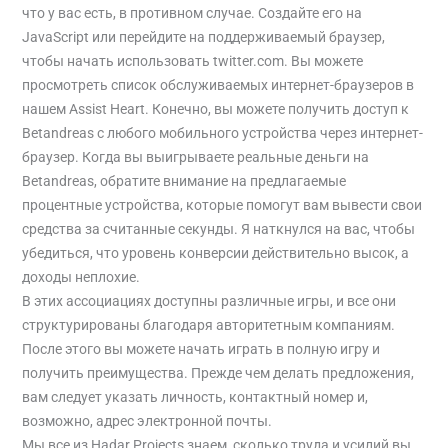
что у вас есть, в противном случае. Создайте его на
JavaScript или перейдите на поддерживаемый браузер,
чтобы начать использовать twitter.com. Вы можете
просмотреть список обслуживаемых интернет-браузеров в
нашем Assist Heart. Конечно, вы можете получить доступ к
Betandreas с любого мобильного устройства через интернет-
браузер. Когда вы выигрываете реальные деньги на
Betandreas, обратите внимание на предлагаемые
процентные устройства, которые помогут вам вывести свои
средства за считанные секунды. Я наткнулся на вас, чтобы
убедиться, что уровень конверсии действительно высок, а
доходы неплохие.
В этих ассоциациях доступны различные игры, и все они
структурированы благодаря авторитетным компаниям.
После этого вы можете начать играть в полную игру и
получить преимущества. Прежде чем делать предложения,
вам следует указать личность, контактный номер и,
возможно, адрес электронной почты.
Мы все из Hadar Projects знаем, сколько труда и усилий вы