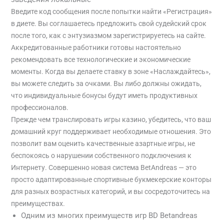
Введите код сообщения после попытки найти «Регистрация»
в диете. Вы соглашаетесь предложить свой судейский срок
после того, как с энтузиазмом зарегистрируетесь на сайте.
Аккредитованные работники готовы настоятельно
рекомендовать все технологические и экономические
моменты. Когда вы делаете ставку в зоне «Наслаждайтесь»,
вы можете следить за очками. Вы либо должны ожидать,
что индивидуальные бонусы будут иметь продуктивных
профессионалов.
Прежде чем транслировать игры казино, убедитесь, что ваш
домашний круг поддерживает необходимые отношения. Это
позволит вам оценить качественные азартные игры, не
беспокоясь о нарушении собственного подключения к
Интернету. Совершенно новая система BetAndreas — это
просто адаптированные спортивные букмекерские конторы
для разных возрастных категорий, и вы сосредоточитесь на
преимуществах.
Одним из многих преимуществ игр BD Betandreas