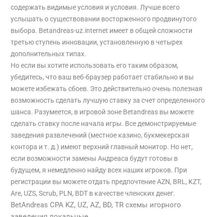
содержать видимые условия и условия. Лучше всего
услышать о существовании восторженного продвинутого
выбора. Betandreas-uz.internet имеет в общей сложности
третью ступень инновации, установленную в четырех
дополнительных типах.
Но если вы хотите использовать его таким образом,
убедитесь, что ваш веб-браузер работает стабильно и вы
можете избежать сбоев. Это действительно очень полезная
возможность сделать лучшую ставку за счет определенного
шанса. Разумеется, в игровой зоне Betandreas вы можете
сделать ставку после начала игры. Все демонстрируемые
заведения развлечений (местное казино, букмекерская
контора и т. д.) имеют верхний главный монитор. Но нет,
если возможности замены Андреаса будут готовы в
будущем, я немедленно найду всех наших игроков. При
регистрации вы можете отдать предпочтение AZN, BRL, KZT,
Are, UZS, Scrub, PLN, BDT в качестве членских денег.
BetAndreas CPA KZ, UZ, AZ, BD, TR схемы игорного
заведения локальные