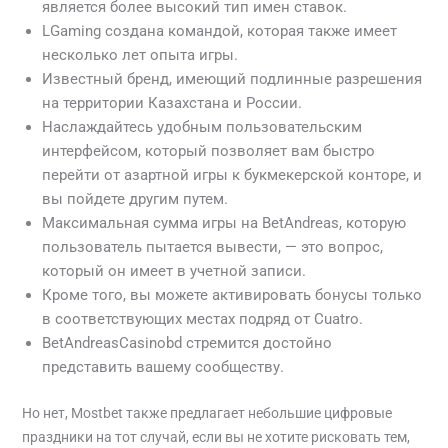
является более высокий тип имен ставок.
LGaming создана командой, которая также имеет
несколько лет опыта игры.
Известный бренд, имеющий подлинные разрешения
на территории Казахстана и России.
Наслаждайтесь удобным пользовательским
интерфейсом, который позволяет вам быстро
перейти от азартной игры к букмекерской конторе, и
вы пойдете другим путем.
Максимальная сумма игры на BetAndreas, которую
пользователь пытается вывести, — это вопрос,
который он имеет в учетной записи.
Кроме того, вы можете активировать бонусы только
в соответствующих местах подряд от Cuatro.
BetAndreasCasinobd стремится достойно
представить вашему сообществу.
Но нет, Mostbet также предлагает небольшие цифровые
праздники на тот случай, если вы не хотите рисковать тем,