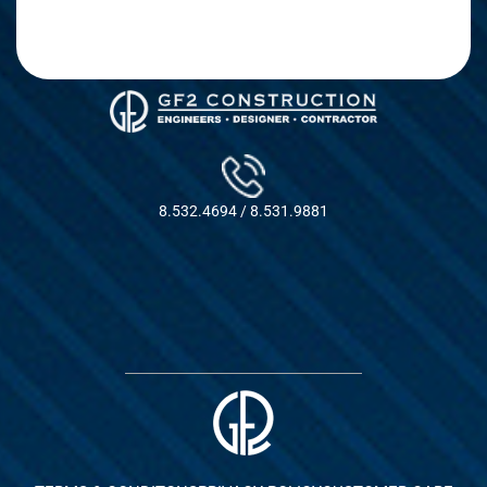
8.532.4694 / 8.531.9881