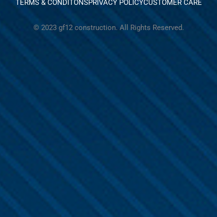
TERMS & CONDITONS
PRIVACY POLICY
CUSTOMER CARE
© 2023 gf12 construction. All Rights Reserved.