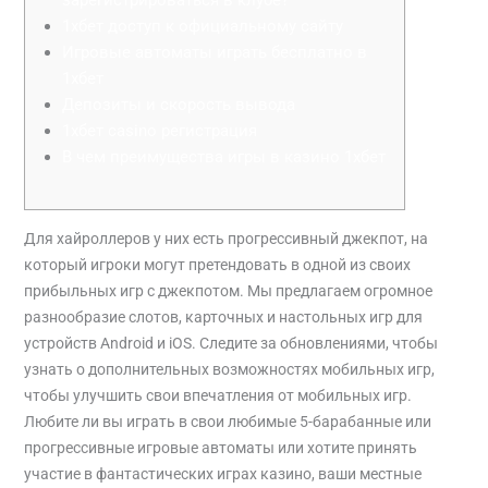
1хбет доступ к официальному сайту
Игровые автоматы играть бесплатно в
1хбет
Депозиты и скорость вывода
1хбет casino регистрация
В чем преимущества игры в казино 1хбет
Для хайроллеров у них есть прогрессивный джекпот, на
который игроки могут претендовать в одной из своих
прибыльных игр с джекпотом. Мы предлагаем огромное
разнообразие слотов, карточных и настольных игр для
устройств Android и iOS. Следите за обновлениями, чтобы
узнать о дополнительных возможностях мобильных игр,
чтобы улучшить свои впечатления от мобильных игр.
Любите ли вы играть в свои любимые 5-барабанные или
прогрессивные игровые автоматы или хотите принять
участие в фантастических играх казино, ваши местные