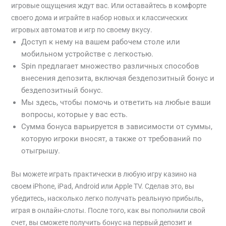
игровые ощущения ждут вас. Или оставайтесь в комфорте
своего дома и играйте в набор новых и классических
игровых автоматов и игр по своему вкусу.
Доступ к нему на вашем рабочем столе или
мобильном устройстве с легкостью.
Spin предлагает множество различных способов
внесения депозита, включая бездепозитный бонус и
бездепозитный бонус.
Мы здесь, чтобы помочь и ответить на любые ваши
вопросы, которые у вас есть.
Сумма бонуса варьируется в зависимости от суммы,
которую игроки вносят, а также от требований по
отыгрышу.
Вы можете играть практически в любую игру казино на
своем iPhone, iPad, Android или Apple TV. Сделав это, вы
убедитесь, насколько легко получать реальную прибыль,
играя в онлайн-слоты. После того, как вы пополнили свой
счет, вы сможете получить бонус на первый депозит и