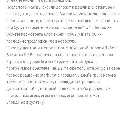
онлайн-гемблинге была успешной.
После того, как вы внесли депозит и вошли в систему, вам
решать, что делать дальше. Вы также можете зарабатывать
очки лояльности, просто тратя реальные деньги в казино, и
они будут автоматически сопоставлены 1 к 1. Вы также
можете посмотреть блог 1хбет, чтобы узнать об их
последних предложениях и новостях.
Преимущества и недостатки мобильной версии 1хбет
Все игры NetEnt мгновенно доступны, что позволяет вам
играть в браузере без необходимости загружать
программное обеспечение. Вы также получите бонус за свое
первое вращение Starburst в первые 30 дней игры с нами в
1хбет. Игроки также могут насладиться разделом
джекпотов 1хбет, который включает в себя различные
настольные игры, игры в покер, игровые автоматы,
блэкджек и рулетку.
←
Previous Post
Next Post
→