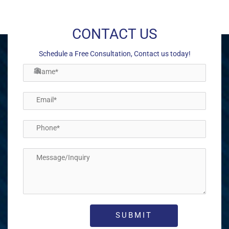
CONTACT US
Schedule a Free Consultation, Contact us today!