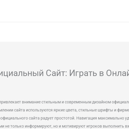
Home
About
Services
Project
циальный Сайт: Играть в Онлай
е привлекает внимание стильным и современным дизайном официа
млении сайта используются яркие цвета, стильные шрифты и фирме
 официального сайта радует простотой. Навигация максимально уд
и не только информируют, но и мотивируют игроков выполнить вход