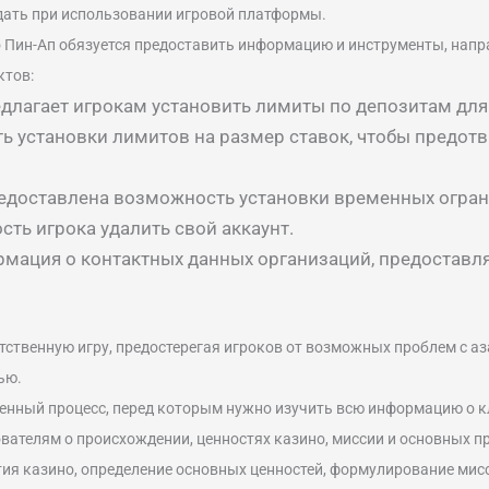
дать при использовании игровой платформы.
о Пин-Ап обязуется предоставить информацию и инструменты, нап
ктов:
длагает игрокам установить лимиты по депозитам для
ь установки лимитов на размер ставок, чтобы предо
едоставлена возможность установки временных огран
ь игрока удалить свой аккаунт.
рмация о контактных данных организаций, предостав
етственную игру, предостерегая игроков от возможных проблем с а
ью.
твенный процесс, перед которым нужно изучить всю информацию о к
телям о происхождении, ценностях казино, миссии и основных при
ия казино, определение основных ценностей, формулирование мис