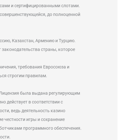
нусами и сертифицированными слотами.
 совершенствующейся, до полноценной
ссию, Казахстан, Армению и Турцию.
т законодательства страны, которое
.
ничения, требования Евросоюза и
ься строгим правилам.
. Лицензия была выдана регулирующим
но действует в соответствии с
ости, ведь деятельность казино
ие честности игры и сохранение
ботчиками программного обеспечения.
ости.