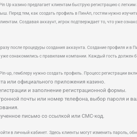
in Up казино предлагает клиентам быструю регистрацию с легким
рыш. Перед тем, как создать профиль в ПинАп, гостям нужно изучит
лиентам. Создавая аккаунт, игрок подтверждает то, что уже озна
сразу после процедуры создания аккаунта. Создание профиля и в П
е уже ознакомились с правилами компании. Каждый гость должен б
Pin-up, гемблеру нужно создать профиль. Процесс регистрации вкл
та или официального приложения казино.
егистрации и заполнение регистрационной формы.
тронной почты или номер телефона, выбор пароля и в
ования.
ученное письмо со ссылкой или СМС-код.
ойти в личный кабинет. Здесь клиенты могут изменить пароль, о