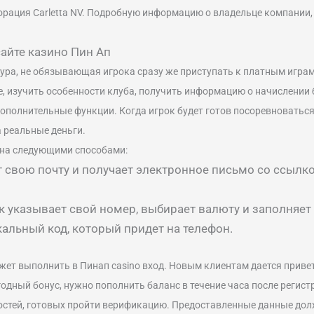
орация Carletta NV. Подробную информацию о владельце компании,
сайте казино Пин Ап
дура, не обязывающая игрока сразу же приступать к платным играм
, изучить особенности клуба, получить информацию о начислении б
ополнительные функции. Когда игрок будет готов посоревноваться
а реальные деньги.
лена следующими способами:
т свою почту и получает электронное письмо со ссылк
к указывает свой номер, выбирает валюту и заполняет
альный код, который придет на телефон.
ет выполнить в Пинап casino вход. Новым клиентам дается привет
одный бонус, нужно пополнить баланс в течение часа после регист
остей, готовых пройти верификацию. Предоставленные данные до