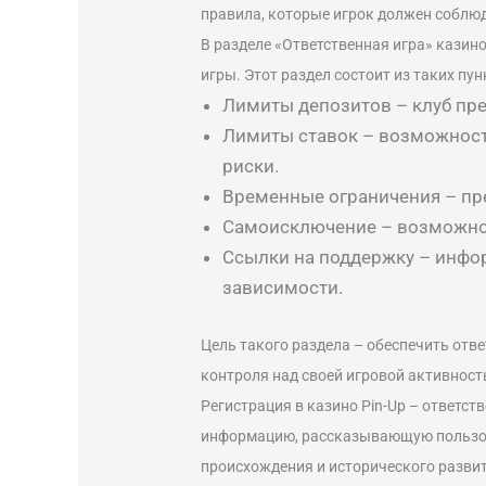
правила, которые игрок должен соблю
В разделе «Ответственная игра» казин
игры. Этот раздел состоит из таких пун
Лимиты депозитов – клуб пре
Лимиты ставок – возможност
риски.
Временные ограничения – пр
Самоисключение – возможност
Ссылки на поддержку – инфо
зависимости.
Цель такого раздела – обеспечить отв
контроля над своей игровой активност
Регистрация в казино Pin-Up – ответс
информацию, рассказывающую пользова
происхождения и исторического развит